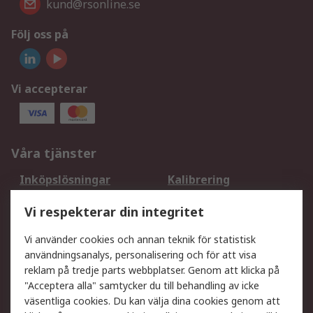
kund@rsonline.se
Följ oss på
Vi accepterar
Våra tjänster
Inköpslösningar
Kalibrering
Utökat sortiment
Oljetestning och analys
Vi respekterar din integritet
DesignSpark
Teknisk Support
Ditt lokala säljteam
Exportlösningar
Vi använder cookies och annan teknik för statistisk
användningsanalys, personalisering och för att visa
reklam på tredje parts webbplatser. Genom att klicka på
Support
"Acceptera alla" samtycker du till behandling av icke
Få hjälp
Retur av varor
väsentliga cookies. Du kan välja dina cookies genom att