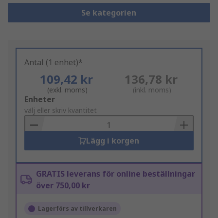
Se kategorien
Antal (1 enhet)*
109,42 kr
136,78 kr
(exkl. moms)
(inkl. moms)
Add
Enheter
to
välj eller skriv kvantitet
Basket
Lägg i korgen
GRATIS leverans för online beställningar
över 750,00 kr
Lagerförs av tillverkaren