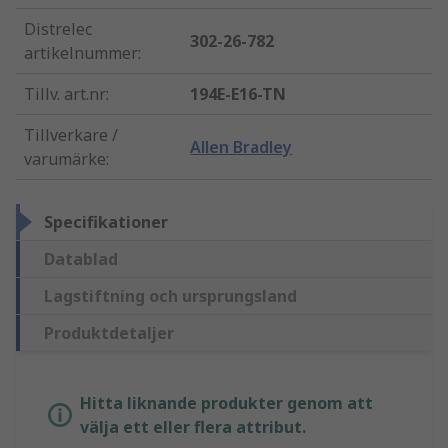
Distrelec
302-26-782
artikelnummer
:
Tillv. art.nr
:
194E-E16-TN
Tillverkare /
Allen Bradley
varumärke
:
Specifikationer
Datablad
Lagstiftning och ursprungsland
Produktdetaljer
Hitta liknande produkter genom att
välja ett eller flera attribut.