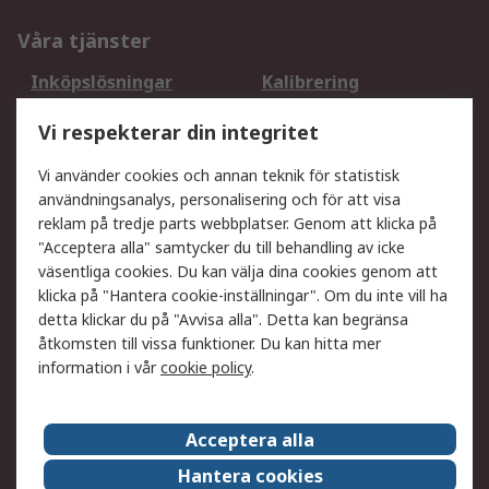
Våra tjänster
Inköpslösningar
Kalibrering
Utökat sortiment
Oljetestning och analys
Vi respekterar din integritet
DesignSpark
Teknisk Support
Ditt lokala säljteam
Exportlösningar
Vi använder cookies och annan teknik för statistisk
användningsanalys, personalisering och för att visa
reklam på tredje parts webbplatser. Genom att klicka på
Support
"Acceptera alla" samtycker du till behandling av icke
Få hjälp
Retur av varor
väsentliga cookies. Du kan välja dina cookies genom att
klicka på "Hantera cookie-inställningar". Om du inte vill ha
Leverans
Spåra din order
detta klickar du på "Avvisa alla". Detta kan begränsa
Begär en fakturakopi
Fördelar med RS-konto
åtkomsten till vissa funktioner. Du kan hitta mer
Betalningsalternativ
Okdo
information i vår
cookie policy
.
Om RS
Acceptera alla
Om RS
Försäljningsvillkor
Hantera cookies
Det juridiska
Press Centre