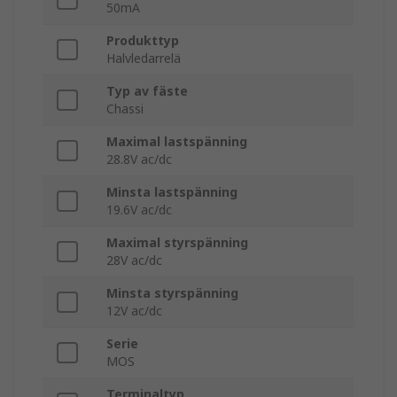
50mA
Produkttyp
Halvledarrelä
Typ av fäste
Chassi
Maximal lastspänning
28.8V ac/dc
Minsta lastspänning
19.6V ac/dc
Maximal styrspänning
28V ac/dc
Minsta styrspänning
12V ac/dc
Serie
MOS
Terminaltyp