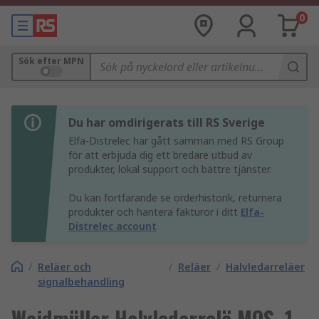
0
Sök efter MPN
Du har omdirigerats till RS Sverige
Elfa-Distrelec har gått samman med RS Group
för att erbjuda dig ett bredare utbud av
produkter, lokal support och bättre tjänster.
Du kan fortfarande se orderhistorik, returnera
produkter och hantera fakturor i ditt
Elfa-
Distrelec account
/
Reläer och
/
Reläer
/
Halvledarreläer
signalbehandling
Weidmüller Halvledarrelä MOS, 1