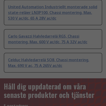
United Automation Industriellt monterade solid
state-reläer LN3P100, Chassi montering, Max.
530 V ac/dc, 65 A 28V ac/dc
Carlo Gavazzi Halvledarrelä RGS, Chassi
montering, Max. 600 V ac/dc, 75 A 32V ac/dc
Celduc Halvledarrelä SO8, Chassi montering,
Max. 690 V ac, 75 A 265V ac/dc
Håll dig uppdaterad om våra
senaste produkter och tjänster
E-postadress