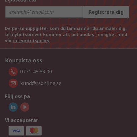
Registrera dig
De personuppgifter som du lämnar när du anmäler dig
till nyhetsbrevet kommer att behandlas i enlighet med
vår
integritetspolicy
.
Kontakta oss
0771-45 89 00
kund@rsonline.se
Följ oss på
Vi accepterar