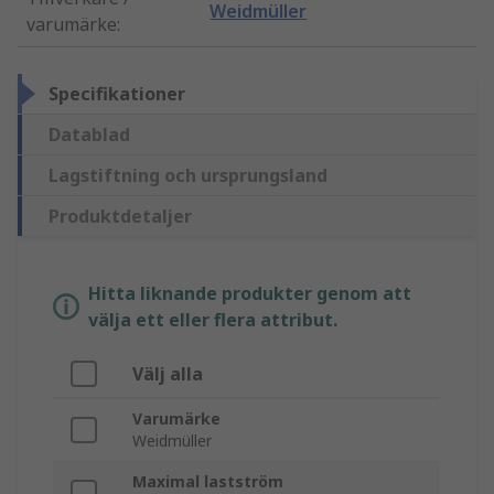
Weidmüller
varumärke
:
Specifikationer
Datablad
Lagstiftning och ursprungsland
Produktdetaljer
Hitta liknande produkter genom att
välja ett eller flera attribut.
Välj alla
Varumärke
Weidmüller
Maximal lastström