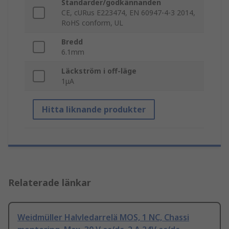
Standarder/godkännanden
CE, cURus E223474, EN 60947-4-3 2014,
RoHS conform, UL
Bredd
6.1mm
Läckström i off-läge
1μA
Hitta liknande produkter
Relaterade länkar
Weidmüller Halvledarrelä MOS, 1 NC, Chassi