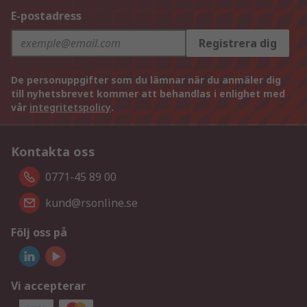
E-postadress
Registrera dig
De personuppgifter som du lämnar när du anmäler dig
till nyhetsbrevet kommer att behandlas i enlighet med
vår
integritetspolicy
.
Kontakta oss
0771-45 89 00
kund@rsonline.se
Följ oss på
Vi accepterar