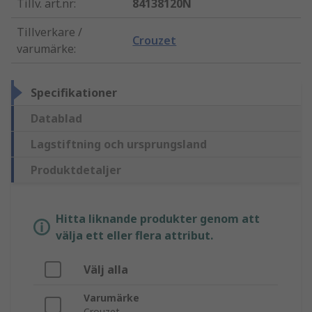
Tillv. art.nr
:
84138120N
Tillverkare /
Crouzet
varumärke
:
Specifikationer
Datablad
Lagstiftning och ursprungsland
Produktdetaljer
Hitta liknande produkter genom att
välja ett eller flera attribut.
Välj alla
Varumärke
Crouzet