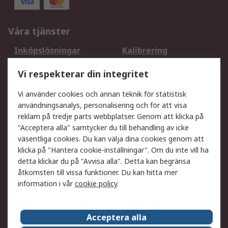
Våra tjänster
Inköpslösningar
Kalibrering
Utökat sortiment
Oljetestning och analys
Vi respekterar din integritet
DesignSpark
Teknisk Support
Ditt lokala säljteam
Exportlösningar
Vi använder cookies och annan teknik för statistisk
användningsanalys, personalisering och för att visa
reklam på tredje parts webbplatser. Genom att klicka på
Support
"Acceptera alla" samtycker du till behandling av icke
Få hjälp
Retur av varor
väsentliga cookies. Du kan välja dina cookies genom att
klicka på "Hantera cookie-inställningar". Om du inte vill ha
Leverans
Spåra din order
detta klickar du på "Avvisa alla". Detta kan begränsa
Begär en fakturakopi
Fördelar med RS-konto
åtkomsten till vissa funktioner. Du kan hitta mer
Betalningsalternativ
Okdo
information i vår
cookie policy
.
Om RS
Acceptera alla
Om RS
Försäljningsvillkor