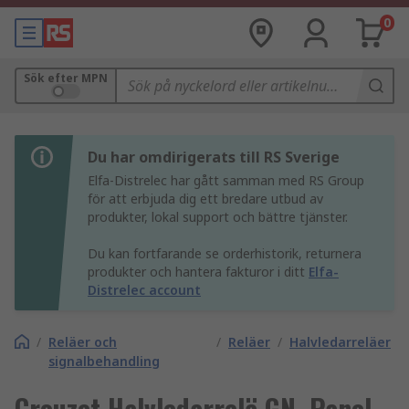
0
Sök efter MPN
Du har omdirigerats till RS Sverige
Elfa-Distrelec har gått samman med RS Group
för att erbjuda dig ett bredare utbud av
produkter, lokal support och bättre tjänster.
Du kan fortfarande se orderhistorik, returnera
produkter och hantera fakturor i ditt
Elfa-
Distrelec account
/
Reläer och
/
Reläer
/
Halvledarreläer
signalbehandling
Crouzet Halvledarrelä GN, Panel