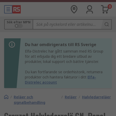
0
Sök efter MPN
Du har omdirigerats till RS Sverige
Elfa-Distrelec har gått samman med RS Group
för att erbjuda dig ett bredare utbud av
produkter, lokal support och bättre tjänster.
Du kan fortfarande se orderhistorik, returnera
produkter och hantera fakturor i ditt
Elfa-
Distrelec account
/
Reläer och
/
Reläer
/
Halvledarreläer
signalbehandling
Crouzet Halvledarrelä GN, Panel