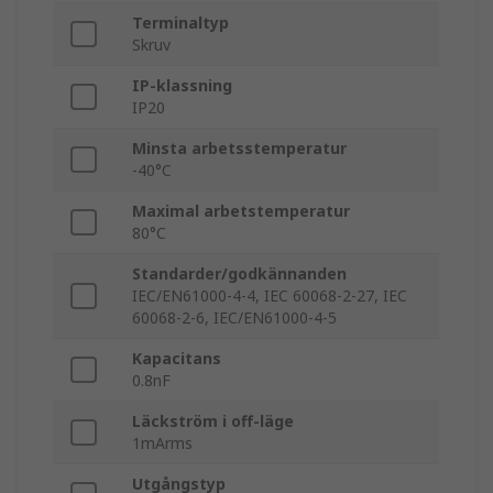
Terminaltyp
Skruv
IP-klassning
IP20
Minsta arbetsstemperatur
-40°C
Maximal arbetstemperatur
80°C
Standarder/godkännanden
IEC/EN61000-4-4, IEC 60068-2-27, IEC
60068-2-6, IEC/EN61000-4-5
Kapacitans
0.8nF
Läckström i off-läge
1mArms
Utgångstyp