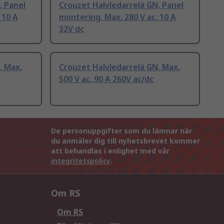
, Panel
Crouzet Halvledarrelä GN, Panel
 10 A
montering, Max. 280 V ac, 10 A
32V dc
, Max.
Crouzet Halvledarrelä GN, Max.
500 V ac, 90 A 260V ac/dc
De personuppgifter som du lämnar när
du anmäler dig till nyhetsbrevet kommer
att behandlas i enlighet med vår
integritetspolicy
.
Om RS
Om RS