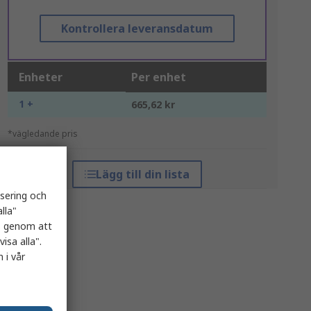
Kontrollera leveransdatum
Enheter
Per enhet
1 +
665,62 kr
*vägledande pris
Lägg till din lista
isering och
lla"
es genom att
isa alla".
 i vår