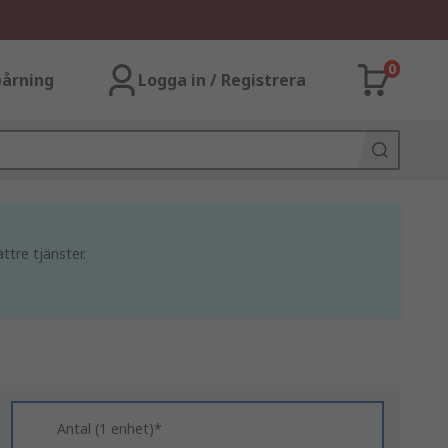
0
årning
Logga in / Registrera
ttre tjänster.
Antal (1 enhet)*