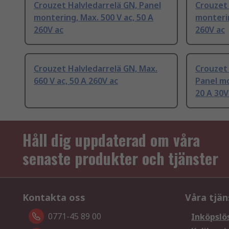
Crouzet Halvledarrelä GN, Panel
Crouzet 
montering, Max. 500 V ac, 50 A
monterin
260V ac
260V ac
Crouzet Halvledarrelä GN, Max.
Crouzet 
660 V ac, 50 A 260V ac
Panel mo
20 A 30V
Håll dig uppdaterad om våra
senaste produkter och tjänster
Kontakta oss
Våra tjän
0771-45 89 00
Inköpslö