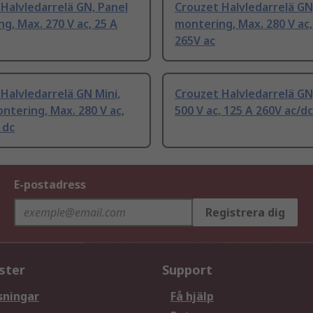
Halvledarrelä GN, Panel
Crouzet Halvledarrelä GN
g, Max. 270 V ac, 25 A
montering, Max. 280 V ac,
265V ac
Halvledarrelä GN Mini,
Crouzet Halvledarrelä GN
ntering, Max. 280 V ac,
500 V ac, 125 A 260V ac/dc
 dc
E-postadress
Registrera dig
ster
Support
sningar
Få hjälp