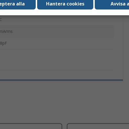
EC 60068-2-6, IEC/EN61000-4-5, IEC 60068-2-27,
eptera alla
Hantera cookies
Avvisa a
EC/EN61000-4-4
C
mArms
.8pF