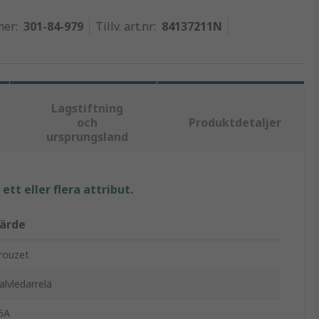
mer
:
301-84-979
Tillv. art.nr
:
84137211N
Lagstiftning
och
Produktdetaljer
ursprungsland
tt eller flera attribut.
ärde
rouzet
alvledarrelä
5A