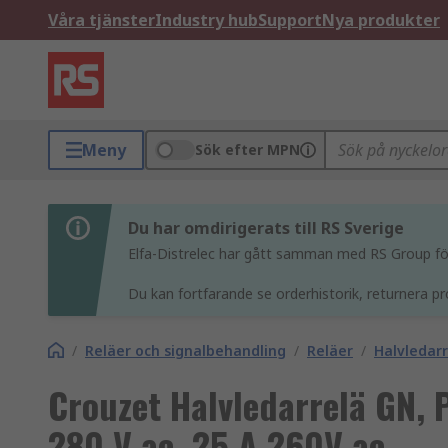
Våra tjänster
Industry hub
Support
Nya produkter
Meny
Sök efter MPN
Du har omdirigerats till RS Sverige
Elfa-Distrelec har gått samman med RS Group för 
Du kan fortfarande se orderhistorik, returnera pr
/
Reläer och signalbehandling
/
Reläer
/
Halvledarr
Crouzet Halvledarrelä GN, 
280 V ac, 25 A 260V ac