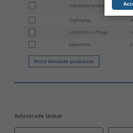
I
Acc
Standarder/godkännanden
I
Utgångstyp
A
Läckström i off-läge
1
Kapacitans
0
Hitta liknande produkter
Relaterade länkar