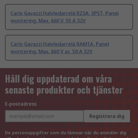
Carlo Gavazzi Halvledarrelä RZ3A, 3PST, Panel
montering, Max. 660 V, 55 A 32V
Carlo Gavazzi Halvledarrelä RAM1A, Panel
montering, Max. 660 V ac, 50 A 32V
Håll dig uppdaterad om våra
senaste produkter och tjänster
E-postadress
Registrera dig
De personuppgifter som du lämnar när du anmäler dig