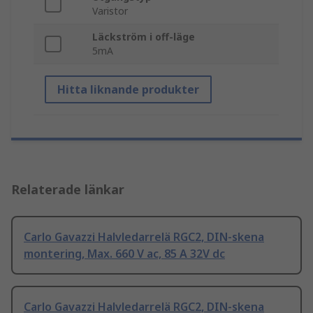
Varistor
Läckström i off-läge
5mA
Hitta liknande produkter
Relaterade länkar
Carlo Gavazzi Halvledarrelä RGC2, DIN-skena
montering, Max. 660 V ac, 85 A 32V dc
Carlo Gavazzi Halvledarrelä RGC2, DIN-skena