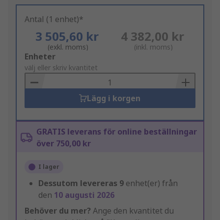
Antal (1 enhet)*
3 505,60 kr
4 382,00 kr
(exkl. moms)
(inkl. moms)
Add
Enheter
to
välj eller skriv kvantitet
Basket
Lägg i korgen
GRATIS leverans för online beställningar
över 750,00 kr
I lager
Dessutom levereras
9
enhet(er) från
den
10 augusti 2026
Behöver du mer?
Ange den kvantitet du