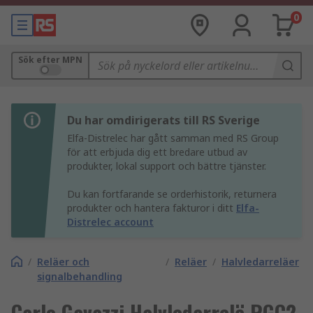
0
Sök efter MPN
Du har omdirigerats till RS Sverige
Elfa-Distrelec har gått samman med RS Group
för att erbjuda dig ett bredare utbud av
produkter, lokal support och bättre tjänster.
Du kan fortfarande se orderhistorik, returnera
produkter och hantera fakturor i ditt
Elfa-
Distrelec account
/
Reläer och
/
Reläer
/
Halvledarreläer
signalbehandling
Carlo Gavazzi Halvledarrelä RGC2,