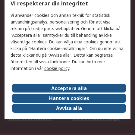
Vi respekterar din integritet
DesignSpark
Teknisk Support
Ditt lokala säljteam
Exportlösningar
Vi använder cookies och annan teknik för statistisk
användningsanalys, personalisering och för att visa
reklam på tredje parts webbplatser. Genom att klicka på
Support
"Acceptera alla" samtycker du till behandling av icke
Få hjälp
Retur av varor
väsentliga cookies. Du kan välja dina cookies genom att
klicka på "Hantera cookie-inställningar". Om du inte vill ha
Leverans
Spåra din order
detta klickar du på "Avvisa alla". Detta kan begränsa
Begär en fakturakopi
Fördelar med RS-konto
åtkomsten till vissa funktioner. Du kan hitta mer
Betalningsalternativ
Okdo
information i vår
cookie policy
.
Om RS
Acceptera alla
Om RS
Försäljningsvillkor
Hantera cookies
Det juridiska
Press Centre
Avvisa alla
Jobba hos RS
ESG
Över hela världen
Våra certificeringar