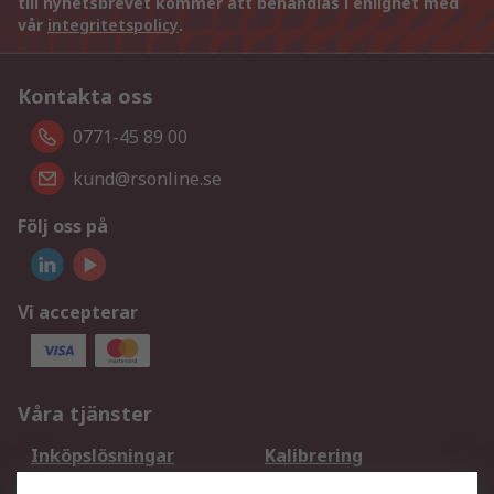
till nyhetsbrevet kommer att behandlas i enlighet med
vår
integritetspolicy
.
Kontakta oss
0771-45 89 00
kund@rsonline.se
Följ oss på
Vi accepterar
Våra tjänster
Inköpslösningar
Kalibrering
Utökat sortiment
Oljetestning och analys