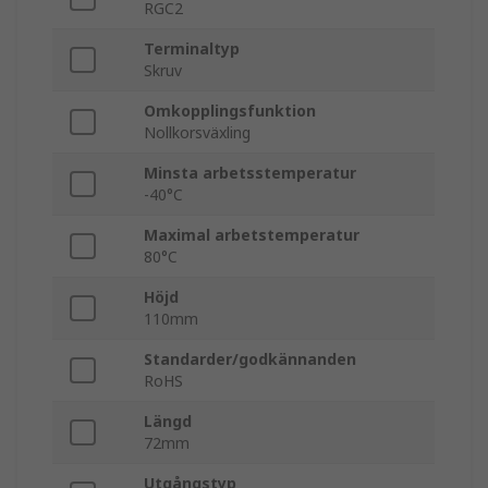
RGC2
Terminaltyp
Skruv
Omkopplingsfunktion
Nollkorsväxling
Minsta arbetsstemperatur
-40°C
Maximal arbetstemperatur
80°C
Höjd
110mm
Standarder/godkännanden
RoHS
Längd
72mm
Utgångstyp