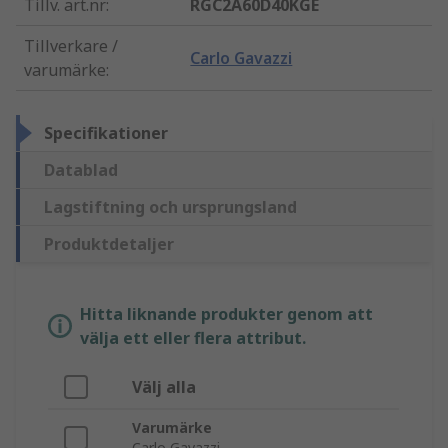
Tillv. art.nr
:
RGC2A60D40KGE
Tillverkare /
Carlo Gavazzi
varumärke
:
Specifikationer
Datablad
Lagstiftning och ursprungsland
Produktdetaljer
Hitta liknande produkter genom att
välja ett eller flera attribut.
Välj alla
Varumärke
Carlo Gavazzi