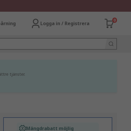
0
årning
Logga in / Registrera
ttre tjänster.
Mängdrabatt möjlig