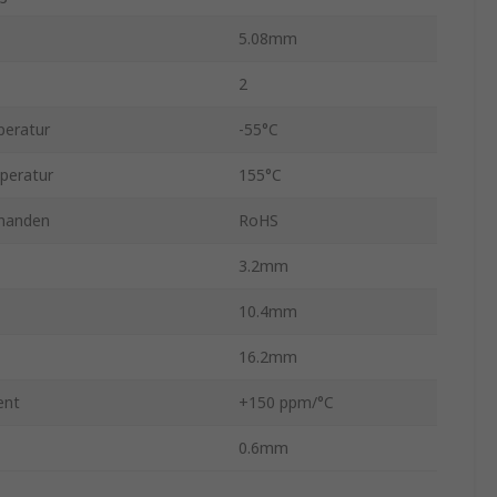
5.08mm
2
peratur
-55°C
peratur
155°C
nanden
RoHS
3.2mm
10.4mm
16.2mm
ent
+150 ppm/°C
0.6mm