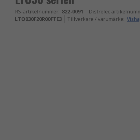
RS-artikelnummer
:
822-0091
Distrelec artikelnum
LTO030F20R00FTE3
Tillverkare / varumärke
:
Visha