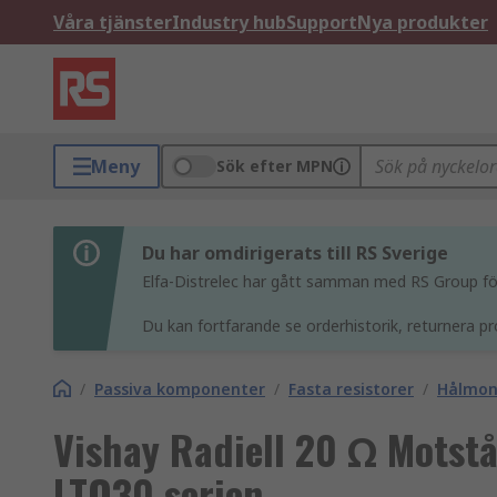
Våra tjänster
Industry hub
Support
Nya produkter
Meny
Sök efter MPN
Du har omdirigerats till RS Sverige
Elfa-Distrelec har gått samman med RS Group för 
Du kan fortfarande se orderhistorik, returnera pr
/
Passiva komponenter
/
Fasta resistorer
/
Hålmon
Vishay Radiell 20 Ω Motst
LTO30 serien