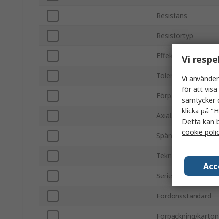
Resistans
Resistortyp
Effektklassning
Vi respe
Tolerans ±
Vi använder
för att vis
Förpackning
samtycker d
klicka på "H
Axial/radial
Detta kan b
cookie poli
Spänning
Teknologi
Acc
Serie
Fordonsstandard
Förpackning/karton