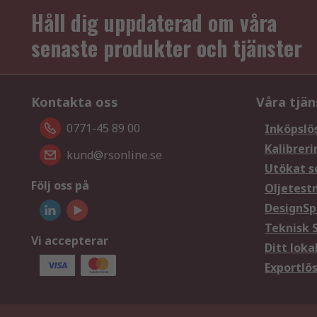
Håll dig uppdaterad om våra
senaste produkter och tjänster
Kontakta oss
Våra tjän
0771-45 89 00
Inköpslö
Kalibreri
kund@rsonline.se
Utökat s
Följ oss på
Oljetest
DesignSp
Teknisk 
Vi accepterar
Ditt loka
Exportlö