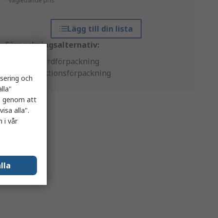
*vägledande pris
Lägg till din lista
Förpackningsalternativ:
Standardförpackning
Produktionsförpackning
isering och
lla"
es genom att
isa alla".
 i vår
lla