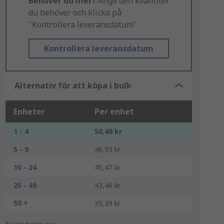
Behöver du mer?
Ange den kvantitet
du behöver och klicka på
"Kontrollera leveransdatum"
Kontrollera leveransdatum
Alternativ för att köpa i bulk
Enheter
Per enhet
1 - 4
50,40 kr
5 - 9
46,93 kr
10 - 24
45,47 kr
25 - 49
43,46 kr
50 +
35,39 kr