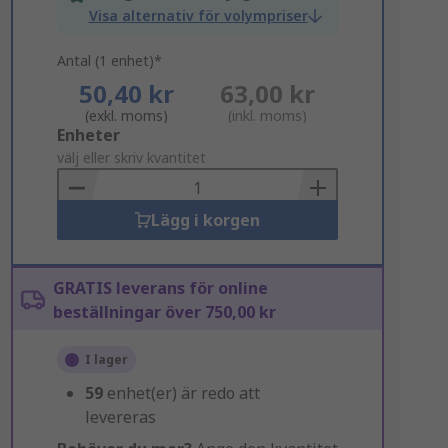
Visa alternativ för volympriser
Antal (1 enhet)*
50,40 kr
63,00 kr
(exkl. moms)
(inkl. moms)
Add
Enheter
to
välj eller skriv kvantitet
Basket
Lägg i korgen
GRATIS leverans för online
beställningar över 750,00 kr
I lager
59
enhet(er) är redo att
levereras