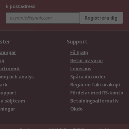
E-postadress
Registrera dig
ster
Support
sningar
Få hjälp
ng
Retur av varor
ortiment
Leverans
ning och analys
Spåra din order
ark
Begär en fakturakopi
Support
Fördelar med RS-konto
la säljteam
Betalningsalternativ
sningar
Okdo