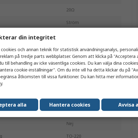
20Ω
Ström
30W
kterar din integritet
1%
 cookies och annan teknik för statistisk användningsanalys, personal
a reklam på tredje parts webbplatser. Genom att klicka på "Acceptera a
Tub
u till behandling av icke väsentliga cookies. Du kan välja dina cooki
antera cookie-inställningar". Om du inte vill ha detta klickar du på "Avv
Radiell
egränsa åtkomsten till vissa funktioner. Du kan hitta mer information
cy
.
750V
Tjockfilm
eptera alla
Hantera cookies
Avvisa a
LTO30
Nej
g
TO-220