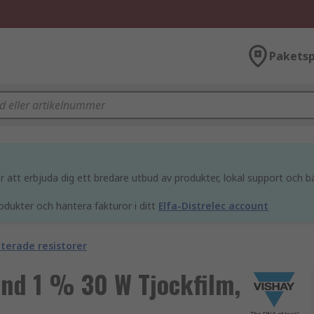
Paketsp
att erbjuda dig ett bredare utbud av produkter, lokal support och bä
odukter och hantera fakturor i ditt
Elfa-Distrelec account
terade resistorer
ånd 1 % 30 W Tjockfilm,