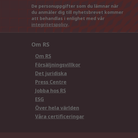
De personuppgifter som du lämnar när
du anmäler dig till nyhetsbrevet kommer
att behandlas i enlighet med vår
integritetspolicy
.
Om RS
Om RS
Försäljningsvillkor
Det juridiska
Press Centre
Jobba hos RS
ESG
Över hela världen
Våra certificeringar