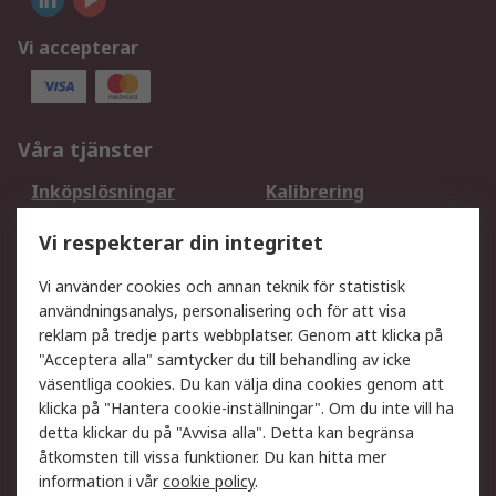
Vi accepterar
Våra tjänster
Inköpslösningar
Kalibrering
Utökat sortiment
Oljetestning och analys
Vi respekterar din integritet
DesignSpark
Teknisk Support
Ditt lokala säljteam
Exportlösningar
Vi använder cookies och annan teknik för statistisk
användningsanalys, personalisering och för att visa
reklam på tredje parts webbplatser. Genom att klicka på
Support
"Acceptera alla" samtycker du till behandling av icke
Få hjälp
Retur av varor
väsentliga cookies. Du kan välja dina cookies genom att
klicka på "Hantera cookie-inställningar". Om du inte vill ha
Leverans
Spåra din order
detta klickar du på "Avvisa alla". Detta kan begränsa
Begär en fakturakopi
Fördelar med RS-konto
åtkomsten till vissa funktioner. Du kan hitta mer
Betalningsalternativ
Okdo
information i vår
cookie policy
.