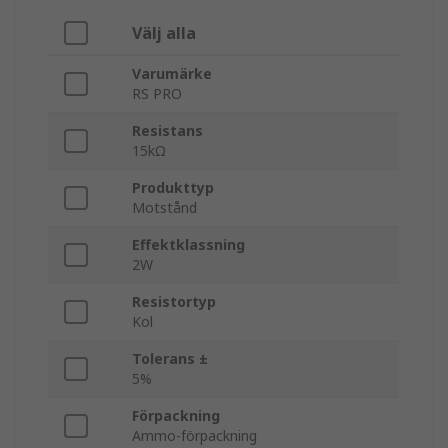
Välj alla
Varumärke
RS PRO
Resistans
15kΩ
Produkttyp
Motstånd
Effektklassning
2W
Resistortyp
Kol
Tolerans ±
5%
Förpackning
Ammo-förpackning