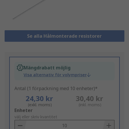
Se alla Hålmonterade resistorer
Mängdrabatt möjlig
Visa alternativ för volympriser
Antal (1 förpackning med 10 enheter)*
24,30 kr
30,40 kr
(exkl. moms)
(inkl. moms)
Add
Enheter
to
välj eller skriv kvantitet
Basket