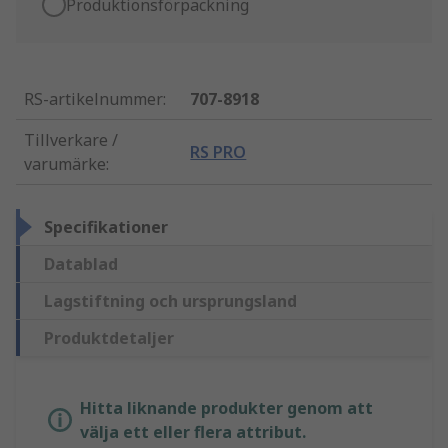
Produktionsförpackning
RS-artikelnummer
:
707-8918
Tillverkare /
RS PRO
varumärke
:
Specifikationer
Datablad
Lagstiftning och ursprungsland
Produktdetaljer
Hitta liknande produkter genom att
välja ett eller flera attribut.