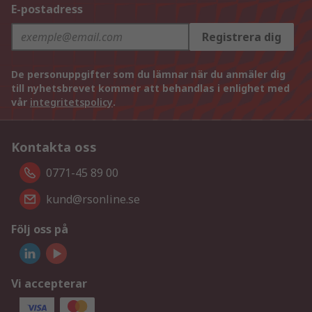
E-postadress
Registrera dig
De personuppgifter som du lämnar när du anmäler dig
till nyhetsbrevet kommer att behandlas i enlighet med
vår
integritetspolicy
.
Kontakta oss
0771-45 89 00
kund@rsonline.se
Följ oss på
Vi accepterar