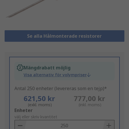
Se alla Hålmonterade resistorer
Mängdrabatt möjlig
Visa alternativ för volympriser
Antal 250 enheter (levereras som en tejp)*
621,50 kr
777,00 kr
(exkl. moms)
(inkl. moms)
Add
Enheter
to
välj eller skriv kvantitet
Basket