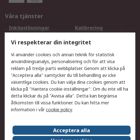
Våra tjänster
Inköpslösningar
Kalibrering
Utökat sortiment
Oljetestning och analys
Vi respekterar din integritet
DesignSpark
Teknisk Support
Ditt lokala säljteam
Exportlösningar
Vi använder cookies och annan teknik för statistisk
användningsanalys, personalisering och för att visa
reklam på tredje parts webbplatser. Genom att klicka på
Support
"Acceptera alla" samtycker du till behandling av icke
Få hjälp
Retur av varor
väsentliga cookies. Du kan välja dina cookies genom att
klicka på "Hantera cookie-inställningar". Om du inte vill ha
Leverans
Spåra din order
detta klickar du på "Avvisa alla". Detta kan begränsa
Begär en fakturakopi
Fördelar med RS-konto
åtkomsten till vissa funktioner. Du kan hitta mer
Betalningsalternativ
Okdo
information i vår
cookie policy
.
Om RS
Acceptera alla
Om RS
Försäljningsvillkor