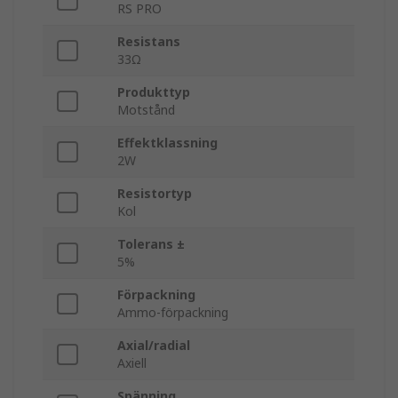
RS PRO
Resistans
33Ω
Produkttyp
Motstånd
Effektklassning
2W
Resistortyp
Kol
Tolerans ±
5%
Förpackning
Ammo-förpackning
Axial/radial
Axiell
Spänning