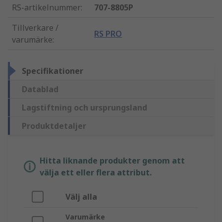
RS-artikelnummer
:
707-8805P
Tillverkare /
RS PRO
varumärke
:
Specifikationer
Datablad
Lagstiftning och ursprungsland
Produktdetaljer
Hitta liknande produkter genom att
välja ett eller flera attribut.
Välj alla
Varumärke