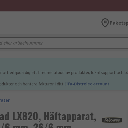
Paketsp
att erbjuda dig ett bredare utbud av produkter, lokal support och bä
odukter och hantera fakturor i ditt
Elfa-Distrelec account
rater
lad LX820, Häftapparat,
24/6 mm, 26/6 mm