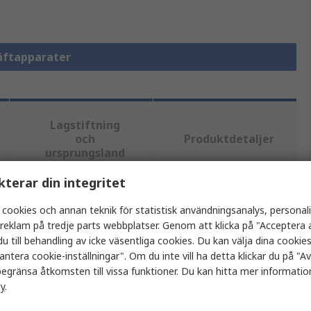
Häftapparater
Lagstiftning
och
Produktdetaljer
ursprungsland
kterar din integritet
tt eller flera attribut.
 cookies och annan teknik för statistisk användningsanalys, personal
a reklam på tredje parts webbplatser. Genom att klicka på "Acceptera a
Värde
u till behandling av icke väsentliga cookies. Du kan välja dina cooki
antera cookie-inställningar". Om du inte vill ha detta klickar du på "Avv
Fellowes
egränsa åtkomsten till vissa funktioner. Du kan hitta mer information
cy
.
Häftapparat