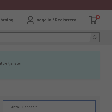
0
årning
Logga in / Registrera
ttre tjänster.
Antal (1 enhet)*