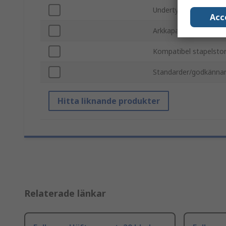
Undertyp
Acc
Arkkapacitet
Kompatibel stapelstor
Standarder/godkänna
Hitta liknande produkter
Relaterade länkar