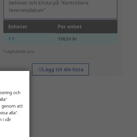
behöver och klicka på "Kontrollera
leveransdatum"
Enheter
Per enhet
1 +
136,53 kr
*vägledande pris
Lägg till din lista
isering och
lla"
es genom att
isa alla".
 i vår