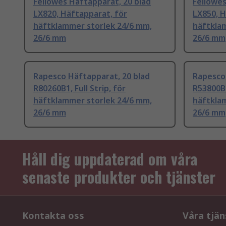
Fellowes Häftapparat, 20 blad
Fellowes
LX820, Häftapparat, för
LX850, H
häftklammer storlek 24/6 mm,
häftkla
26/6 mm
26/6 mm
Rapesco Häftapparat, 20 blad
Rapesco 
R80260B1, Full Strip, för
R53800B1
häftklammer storlek 24/6 mm,
häftkla
26/6 mm
26/6 mm
Håll dig uppdaterad om våra
senaste produkter och tjänster
Kontakta oss
Våra tjän