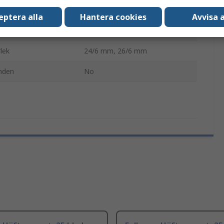
Häftapparat
eptera alla
Hantera cookies
Avvisa a
20
lek
24/6 mm, 26/6 mm
nden
No