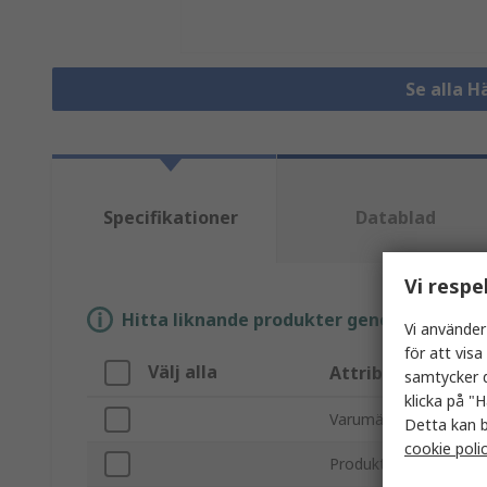
Se alla 
Specifikationer
Datablad
Vi respe
Hitta liknande produkter genom att välja e
Vi använder
för att vis
Välj alla
Attribut
samtycker d
klicka på "H
Varumärke
Detta kan b
cookie poli
Produkttyp