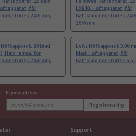
 Häftapparat, 25 blad
Fellowes Häftapparat, 25
äftapparat, för
LX840, Häftapparat, för
mmer storlek 24/6 mm,
häftklammer storlek 24/
26/6 mm
Häftapparat, 20 blad
Leitz Häftapparat 3.00 m
, Halv remsa, för
blad, Häftapparat, för
mmer storlek 24/6 mm,
häftklammer storlek 6 
E-postadress
Registrera dig
ster
Support