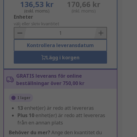
136,53 kr
170,66 kr
(exkl. moms)
(inkl. moms)
Add
Enheter
to
välj eller skriv kvantitet
Basket
Kontrollera leveransdatum
Lägg i korgen
GRATIS leverans för online
beställningar över 750,00 kr
I lager
13
enhet(er) är redo att levereras
Plus
10
enhet(er) är redo att levereras
från en annan plats
Behöver du mer?
Ange den kvantitet du