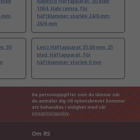
 blad
Rapesco Häftapparat, 30 blad
1064, Halv remsa, för
6 mm,
häftklammer storlek 24/6 mm,
26/6 mm
m, 30
Leitz Häftapparat 35.00 mm, 25
blad, Häftapparat, för
mm
häftklammer storlek 6 mm
De personuppgifter som du lämnar när
du anmäler dig till nyhetsbrevet kommer
att behandlas i enlighet med vår
integritetspolicy
.
Om RS