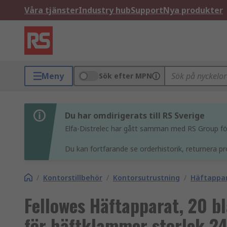
Våra tjänster
Industry hub
Support
Nya produkter
Meny
Sök efter MPN
Du har omdirigerats till RS Sverige
Elfa-Distrelec har gått samman med RS Group för 
Du kan fortfarande se orderhistorik, returnera pr
/
Kontorstillbehör
/
Kontorsutrustning
/
Häftappa
Fellowes Häftapparat, 20 b
för häftklammer storlek 