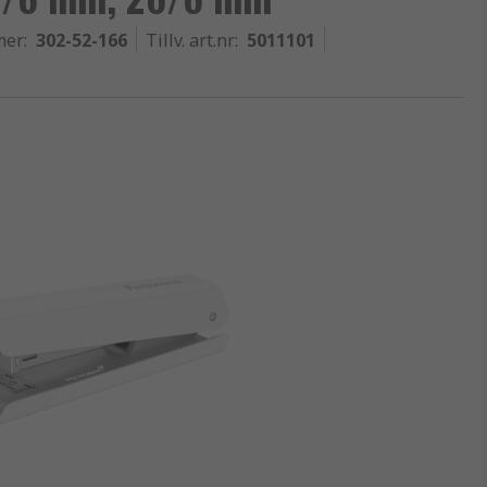
mer
:
302-52-166
Tillv. art.nr
:
5011101