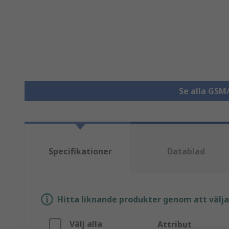
Se alla GSM
Specifikationer
Datablad
Hitta liknande produkter genom att välja e
Välj alla
Attribut