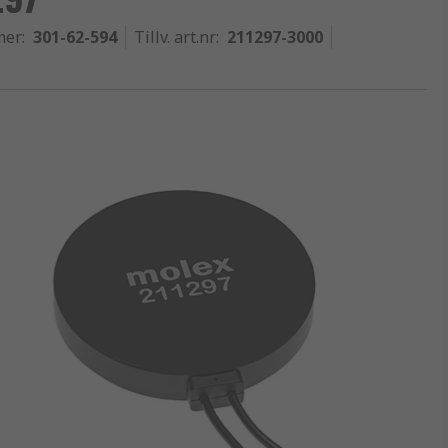
mer
:
301-62-594
Tillv. art.nr
:
211297-3000