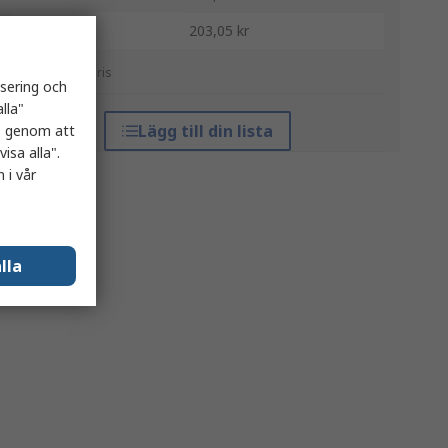
100 +
203,05 kr
*vägledande pris
isering och
lla"
Lägg till din lista
es genom att
isa alla".
 i vår
lla