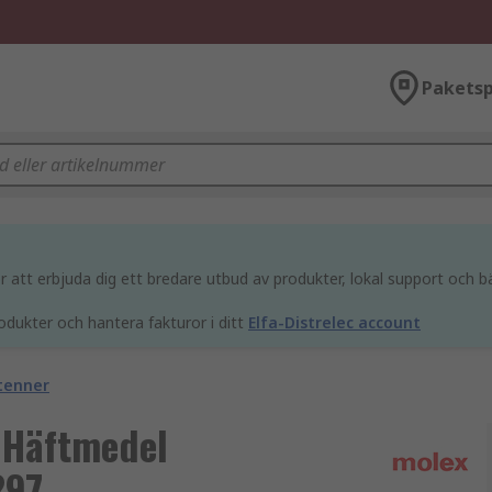
Paketsp
att erbjuda dig ett bredare utbud av produkter, lokal support och bä
odukter och hantera fakturor i ditt
Elfa-Distrelec account
tenner
 Häftmedel
297