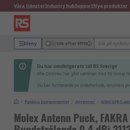
Våra tjänster
Industry hub
Support
Nya produkter
Meny
Sök efter MPN
Du har omdirigerats till RS Sverige
Elfa-Distrelec har gått samman med RS Group för 
Du kan fortfarande se orderhistorik, returnera pr
/
Passiva komponenter
/
Antenner
/
GSM/GPRS-an
Molex Antenn Puck, FAKRA
Rundstrålande 0.4 dBi 211