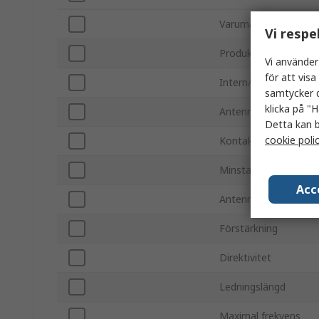
Varumärke
Vi respe
Produkttyp
Vi använder
för att vis
Intern/extern
samtycker d
klicka på "H
Antennens fysiska fo
Detta kan b
cookie poli
Kontaktdonstyp
Minsta frekvens
Acc
Antennmonteringsty
Förstärkning
Direktivitet
Ledningslängd
Maximal frekvens