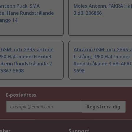
 Antenn Puck, SMA
Molex Antenn, FAKRA Hä
el Hane Rundstrålande
3 dBi 206866
Tango 14
 GSM- och GPRS-antenn
Abracon GSM- och GPRS-
PEX Häftmedel Flexibel
I-stång, IPEX Häftmedel
antenn Rundstrålande 2
Rundstrålande 3 dBi AFA
C5867-S698
S698
E-postadress
Registrera dig
ster
Support