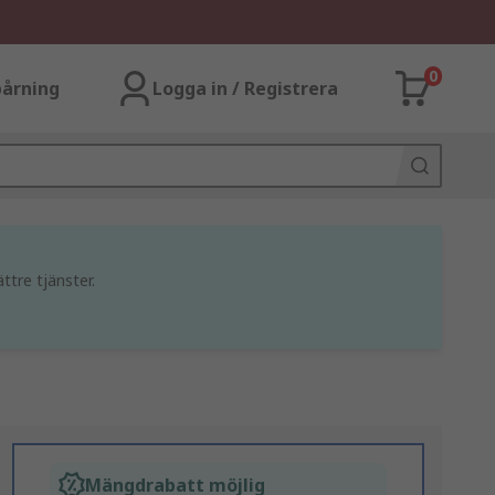
0
årning
Logga in / Registrera
ttre tjänster.
Mängdrabatt möjlig