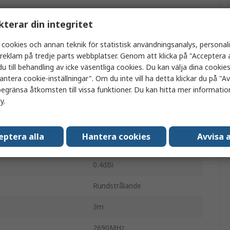
Molex
kterar din integritet
Antenn
 cookies och annan teknik för statistisk användningsanalys, personal
a reklam på tredje parts webbplatser. Genom att klicka på "Acceptera a
Extern
u till behandling av icke väsentliga cookies. Du kan välja dina cooki
antera cookie-inställningar". Om du inte vill ha detta klickar du på "Avv
rm
Puck
egränsa åtkomsten till vissa funktioner. Du kan hitta mer information
cy
.
FAKRA
824MHz
eptera alla
Hantera cookies
Avvisa a
p
Häftmedel
0.4dBi
Rundstrålande
3m
2690MHz