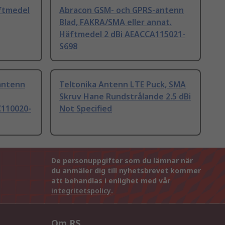
ftmedel
Abracon GSM- och GPRS-antenn
Blad, FAKRA/SMA eller annat.
Häftmedel 2 dBi AEACCA115021-
S698
antenn
Teltonika Antenn LTE Puck, SMA
Skruv Hane Rundstrålande 2.5 dBi
C110020-
Not Specified
De personuppgifter som du lämnar när
du anmäler dig till nyhetsbrevet kommer
att behandlas i enlighet med vår
integritetspolicy
.
Om RS