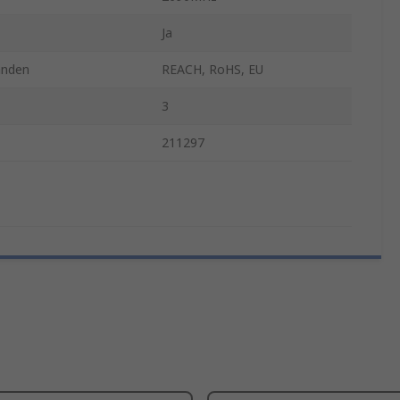
Ja
anden
REACH, RoHS, EU
3
211297