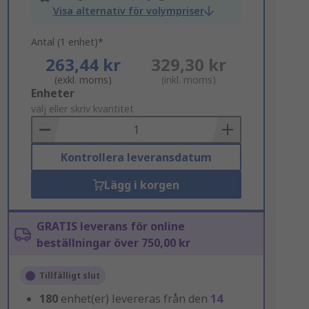
Visa alternativ för volympriser
Antal (1 enhet)*
263,44 kr
329,30 kr
(exkl. moms)
(inkl. moms)
Add
Enheter
to
välj eller skriv kvantitet
Basket
Kontrollera leveransdatum
Lägg i korgen
GRATIS leverans för online
beställningar över 750,00 kr
Tillfälligt slut
180
enhet(er) levereras från den
14