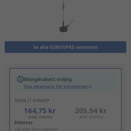
Se alla GSM/GPRS-antenner
Mängdrabatt möjlig
Visa alternativ för volympriser
Antal (1 enhet)*
164,75 kr
205,94 kr
(exkl. moms)
(inkl. moms)
Add
Enheter
to
välj eller skriv kvantitet