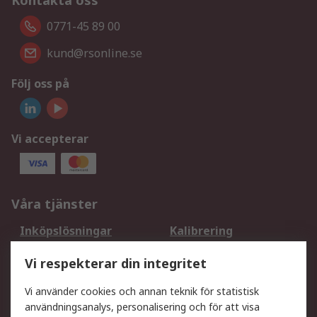
Kontakta oss
0771-45 89 00
kund@rsonline.se
Följ oss på
Vi accepterar
Våra tjänster
Inköpslösningar
Kalibrering
Utökat sortiment
Oljetestning och analys
Vi respekterar din integritet
DesignSpark
Teknisk Support
Ditt lokala säljteam
Exportlösningar
Vi använder cookies och annan teknik för statistisk
användningsanalys, personalisering och för att visa