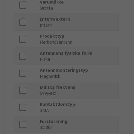
Varumärke
Siretta
Intern/extern
Intern
Produkttyp
Flerbandsantenn
Antennens fysiska form
Piska
Antennmonteringstyp
Magnetisk
Minsta frekvens
699MHz
Kontaktdonstyp
SMA
Förstärkning
3.5dBi