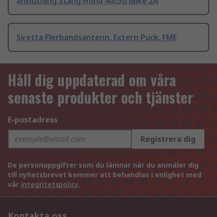
anslutning Stång Hona 4G/5G Mike 2A
Siretta Flerbandsantenn, Extern Puck, FME
Håll dig uppdaterad om våra
senaste produkter och tjänster
E-postadress
Registrera dig
De personuppgifter som du lämnar när du anmäler dig
till nyhetsbrevet kommer att behandlas i enlighet med
vår
integritetspolicy
.
Kontakta oss