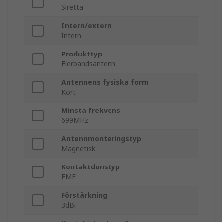
Siretta
Intern/extern
Intern
Produkttyp
Flerbandsantenn
Antennens fysiska form
Kort
Minsta frekvens
699MHz
Antennmonteringstyp
Magnetisk
Kontaktdonstyp
FME
Förstärkning
3dBi