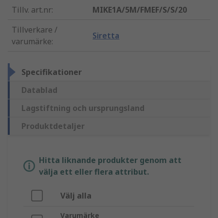
Tillv. art.nr
:
MIKE1A/5M/FMEF/S/S/20
Tillverkare /
Siretta
varumärke
:
Specifikationer
Datablad
Lagstiftning och ursprungsland
Produktdetaljer
Hitta liknande produkter genom att
välja ett eller flera attribut.
Välj alla
Varumärke