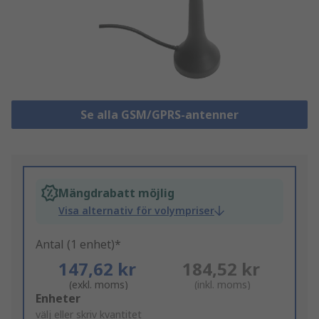
Se alla GSM/GPRS-antenner
Mängdrabatt möjlig
Visa alternativ för volympriser
Antal (1 enhet)*
147,62 kr
184,52 kr
(exkl. moms)
(inkl. moms)
Add
Enheter
to
välj eller skriv kvantitet