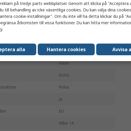
Magnetisk
a reklam på tredje parts webbplatser. Genom att klicka på "Acceptera a
u till behandling av icke väsentliga cookies. Du kan välja dina cooki
699MHz
antera cookie-inställningar". Om du inte vill ha detta klickar du på "Avv
egränsa åtkomsten till vissa funktioner. Du kan hitta mer information
3dBi
cy
.
Rundstrålande
eptera alla
Hantera cookies
Avvisa a
1.2m
Hane
6GHz
truktion
Piska
Ja
den
EU
Mike 1A