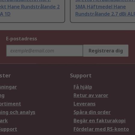
ekt Hane Rundstrålande 2
SMA Häftmedel Hane
TA 1D
Rundstrålande 2.7 dBi A
E-postadress
Registrera dig
ster
Support
sningar
Få hjälp
ng
Retur av varor
ortiment
Leverans
ning och analys
Spåra din order
ark
Begär en fakturakopi
Support
Fördelar med RS-konto