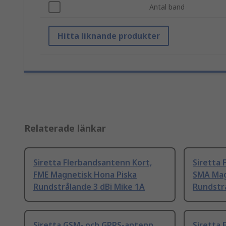
Antal band
Hitta liknande produkter
Relaterade länkar
Siretta Flerbandsantenn Kort,
Siretta 
FME Magnetisk Hona Piska
SMA Mag
Rundstrålande 3 dBi Mike 1A
Rundstrå
Siretta GSM- och GPRS-antenn
Siretta 