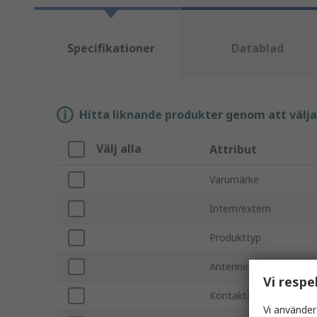
Specifikationer
Datablad
Hitta liknande produkter genom att välja e
Välj alla
Attribut
Varumärke
Intern/extern
Produkttyp
Antennens fysiska for
Vi respe
Kontaktdonstyp
Vi använder