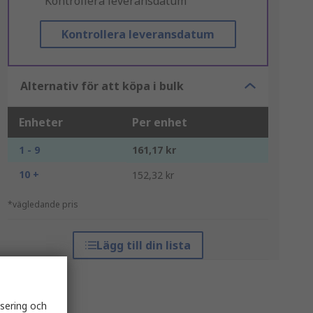
"Kontrollera leveransdatum"
Kontrollera leveransdatum
Alternativ för att köpa i bulk
Enheter
Per enhet
1 - 9
161,17 kr
10 +
152,32 kr
*vägledande pris
Lägg till din lista
isering och