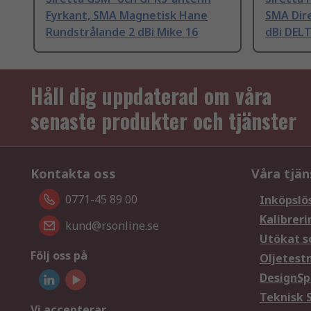
Fyrkant, SMA Magnetisk Hane
SMA Dir
Rundstrålande 2 dBi Mike 16
dBi DEL
Håll dig uppdaterad om våra
senaste produkter och tjänster
Kontakta oss
Våra tjän
0771-45 89 00
Inköpslö
Kalibreri
kund@rsonline.se
Utökat s
Följ oss på
Oljetest
DesignSp
Teknisk 
Vi accepterar