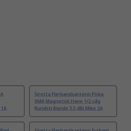
MA
Siretta Flerbandsantenn Piska,
SMA Magnetisk Hane 1/2 våg
 1A
Rundstrålande 3.5 dBi Mike 2A
Blad,
Siretta Flerbandsantenn Fyrkant,