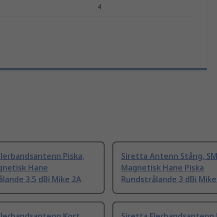
4
Flerbandsantenn Piska,
Siretta Antenn Stång, S
netisk Hane
Magnetisk Hane Piska
lande 3.5 dBi Mike 2A
Rundstrålande 3 dBi Mike
Flerbandsantenn Kort,
Siretta Flerbandsantenn 