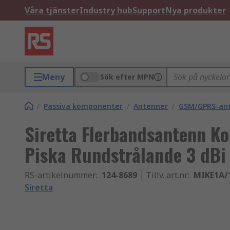
Våra tjänster
Industry hub
Support
Nya produkter
Meny
Sök efter MPN
/
Passiva komponenter
/
Antenner
/
GSM/GPRS-an
Siretta Flerbandsantenn K
Piska Rundstrålande 3 dBi
RS-artikelnummer
:
124-8689
Tillv. art.nr
:
MIKE1A/
Siretta