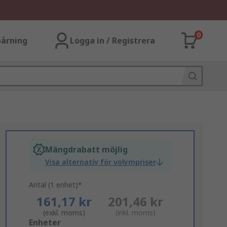
0
årning
Logga in / Registrera
Mängdrabatt möjlig
Visa alternativ för volympriser
Antal (1 enhet)*
161,17 kr
201,46 kr
(exkl. moms)
(inkl. moms)
Add
Enheter