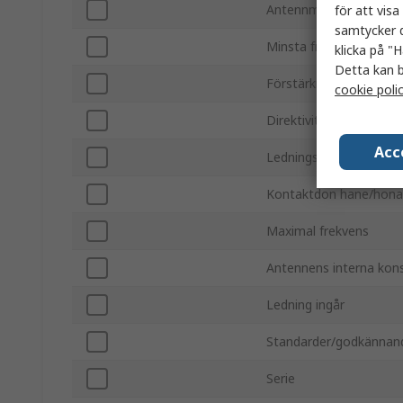
Antennmonteringstyp
för att vis
samtycker d
Minsta frekvens
klicka på "H
Detta kan b
Förstärkning
cookie poli
Direktivitet
Acc
Ledningslängd
Kontaktdon hane/hona
Maximal frekvens
Antennens interna kons
Ledning ingår
Standarder/godkännan
Serie