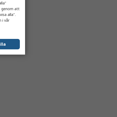
lla"
es genom att
isa alla".
 i vår
lla