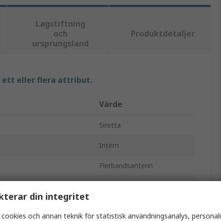
Lagstiftning
och
Produktdetaljer
ursprungsland
tt eller flera attribut.
Värde
Siretta
Intern
Flerbandsantenn
m
Kort
kterar din integritet
SMA
 cookies och annan teknik för statistisk användningsanalys, personal