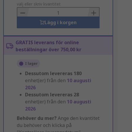
to
välj eller skriv kvantitet
Basket
Lägg i korgen
GRATIS leverans för online
beställningar över 750,00 kr
I lager
Dessutom levereras
180
enhet(er) från den
10 augusti
2026
Dessutom levereras
28
enhet(er) från den
10 augusti
2026
Behöver du mer?
Ange den kvantitet
du behöver och klicka på