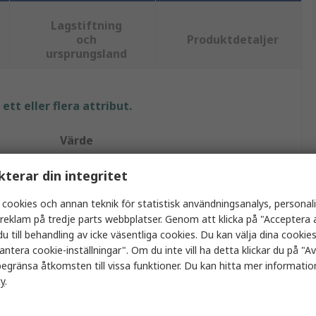
Lagstiftning
och
Produktdetaljer
ursprungsland
tt eller flera attribut.
Värde
Hirschmann Test & Measurement
kterar din integritet
Gripklämma
 cookies och annan teknik för statistisk användningsanalys, personal
a reklam på tredje parts webbplatser. Genom att klicka på "Acceptera a
4A
u till behandling av icke väsentliga cookies. Du kan välja dina cooki
antera cookie-inställningar". Om du inte vill ha detta klickar du på "Avv
Röd
egränsa åtkomsten till vissa funktioner. Du kan hitta mer information
cy
.
60V dc
Stål