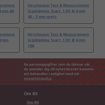
surement
Hirschmann Test & Measurement
 4 mm 4A
Gripklämma, Svart, 1 kV, Ø 4 mm
4A - 3 mm spets
surement
Hirschmann Test & Measurement
 4 mm
Gripklämma, Svart, 1 kV, Ø 4 mm
10A
De personuppgifter som du lämnar när
du anmäler dig till nyhetsbrevet kommer
att behandlas i enlighet med vår
integritetspolicy
.
Om RS
Om RS