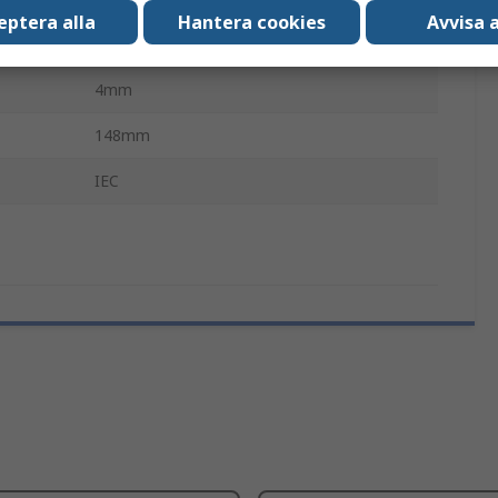
eptera alla
Hantera cookies
Avvisa a
4 mm
4mm
148mm
IEC