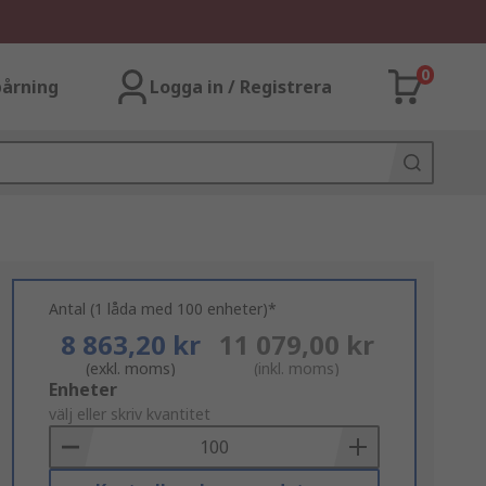
0
årning
Logga in / Registrera
Antal (1 låda med 100 enheter)*
8 863,20 kr
11 079,00 kr
(exkl. moms)
(inkl. moms)
Add
Enheter
to
välj eller skriv kvantitet
Basket