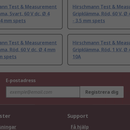
ann Test & Measurement
Hirschmann Test & Mea
ma, Svart, 60 V dc, Ø 4
Gripklämma, Röd, 60 V, Ø
 4 mm spets
- 3.5 mm spets
ann Test & Measurement
Hirschmann Test & Mea
ma, Röd, 60 V dc, Ø 4 mm
Gripklämma, Röd, 1 kV, Ø
m spets
10A
E-postadress
Registrera dig
ster
Support
sningar
Få hjälp