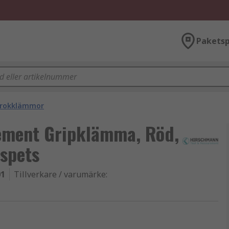
Paketsp
krokklämmor
ement Gripklämma, Röd,
spets
01
Tillverkare / varumärke
: