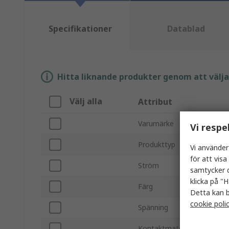
Specifikationer
Datablad
Hitta liknande produkter genom att välja e
Välj alla
Attribut
Varumärke
Vi respe
Produkttyp
Vi använder
för att vis
Ström
samtycker d
klicka på "H
Färg
Detta kan b
cookie poli
Spänning
Kontaktmaterial