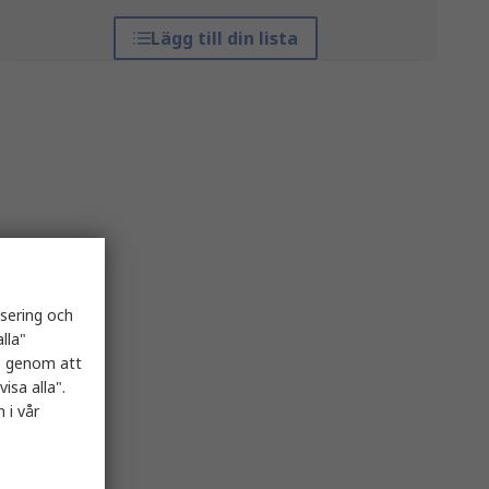
Lägg till din lista
isering och
lla"
es genom att
isa alla".
 i vår