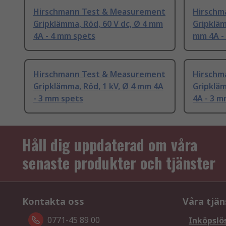
Hirschmann Test & Measurement
Hirschm
Gripklämma, Röd, 60 V dc, Ø 4 mm
Gripkläm
4A - 4 mm spets
mm 4A -
Hirschmann Test & Measurement
Hirschm
Gripklämma, Röd, 1 kV, Ø 4 mm 4A
Gripkläm
- 3 mm spets
4A - 3 m
Håll dig uppdaterad om våra
senaste produkter och tjänster
Kontakta oss
Våra tjän
0771-45 89 00
Inköpslö