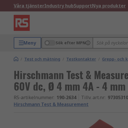
Våra tjänster
Industry hub
Support
Nya produkter
Meny
Sök efter MPN
/
Test och mätning
/
Testkontakter
/
Grepp- och 
Hirschmann Test & Measur
60V dc, Ø 4 mm 4A - 4 mm 
RS-artikelnummer
:
190-2634
Tillv. art.nr
:
9730531
Hirschmann Test & Measurement