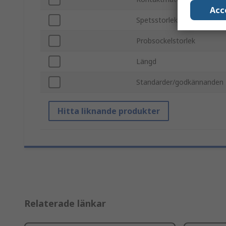
Acc
Spetsstorlek
Probsockelstorlek
Längd
Standarder/godkännanden
Hitta liknande produkter
Relaterade länkar