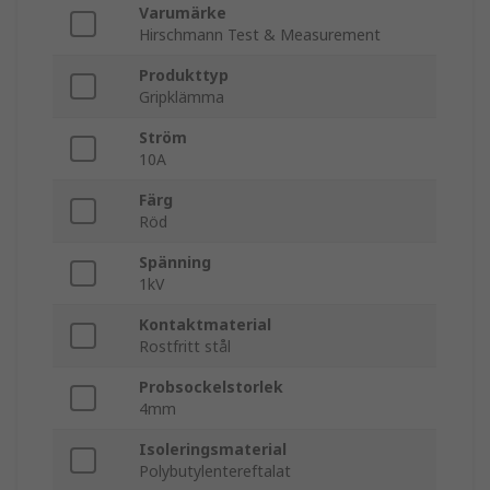
Varumärke
Hirschmann Test & Measurement
Produkttyp
Gripklämma
Ström
10A
Färg
Röd
Spänning
1kV
Kontaktmaterial
Rostfritt stål
Probsockelstorlek
4mm
Isoleringsmaterial
Polybutylentereftalat