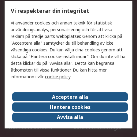
Utökat sortiment
Oljetestning och analys
Vi respekterar din integritet
DesignSpark
Teknisk Support
Ditt lokala säljteam
Exportlösningar
Vi använder cookies och annan teknik för statistisk
användningsanalys, personalisering och för att visa
reklam på tredje parts webbplatser. Genom att klicka på
Support
"Acceptera alla" samtycker du till behandling av icke
Få hjälp
Retur av varor
väsentliga cookies. Du kan välja dina cookies genom att
klicka på "Hantera cookie-inställningar". Om du inte vill ha
Leverans
Spåra din order
detta klickar du på "Avvisa alla". Detta kan begränsa
Begär en fakturakopi
Fördelar med RS-konto
åtkomsten till vissa funktioner. Du kan hitta mer
Betalningsalternativ
Okdo
information i vår
cookie policy
.
Om RS
Acceptera alla
Om RS
Försäljningsvillkor
Hantera cookies
Det juridiska
Press Centre
Avvisa alla
Jobba hos RS
ESG
Över hela världen
Våra certificeringar