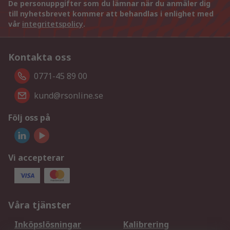
De personuppgifter som du lämnar när du anmäler dig
till nyhetsbrevet kommer att behandlas i enlighet med
vår
integritetspolicy
.
Kontakta oss
0771-45 89 00
kund@rsonline.se
Följ oss på
Vi accepterar
Våra tjänster
Inköpslösningar
Kalibrering