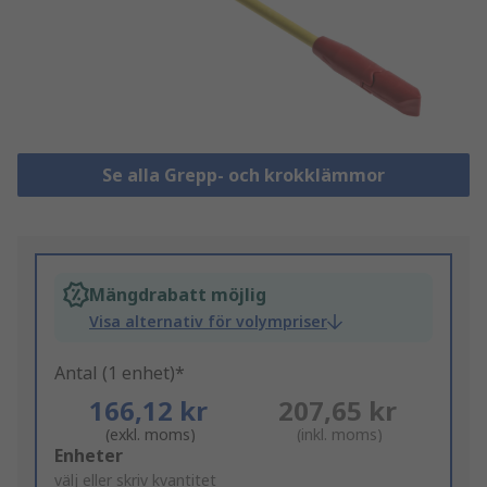
Se alla Grepp- och krokklämmor
Mängdrabatt möjlig
Visa alternativ för volympriser
Antal (1 enhet)*
166,12 kr
207,65 kr
(exkl. moms)
(inkl. moms)
Add
Enheter
to
välj eller skriv kvantitet