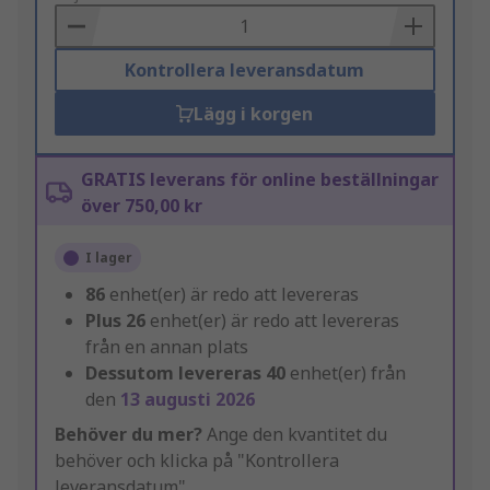
Basket
Kontrollera leveransdatum
Lägg i korgen
GRATIS leverans för online beställningar
över 750,00 kr
I lager
86
enhet(er) är redo att levereras
Plus
26
enhet(er) är redo att levereras
från en annan plats
Dessutom levereras
40
enhet(er) från
den
13 augusti 2026
Behöver du mer?
Ange den kvantitet du
behöver och klicka på "Kontrollera
leveransdatum"