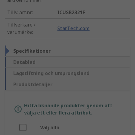
artikelnummer
:
Tillv. art.nr
:
ICUSB2321F
Tillverkare /
StarTech.com
varumärke
:
Specifikationer
Datablad
Lagstiftning och ursprungsland
Produktdetaljer
Hitta liknande produkter genom att
välja ett eller flera attribut.
Välj alla