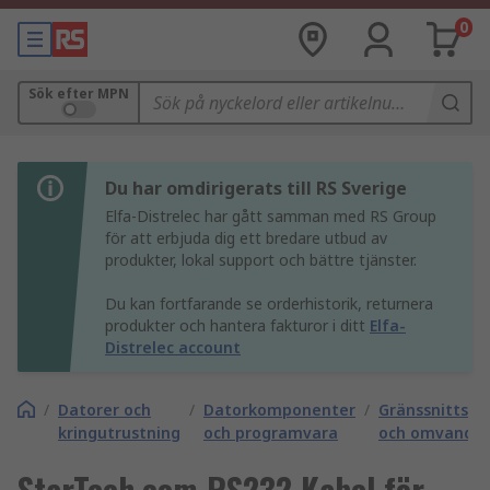
0
Sök efter MPN
Du har omdirigerats till RS Sverige
Elfa-Distrelec har gått samman med RS Group
för att erbjuda dig ett bredare utbud av
produkter, lokal support och bättre tjänster.
Du kan fortfarande se orderhistorik, returnera
produkter och hantera fakturor i ditt
Elfa-
Distrelec account
/
Datorer och
/
Datorkomponenter
/
Gränssnittsad
kringutrustning
och programvara
och omvandla
StarTech.com RS232 Kabel för