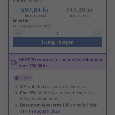
Antal (1 enhet)*
597,84 kr
747,30 kr
(exkl. moms)
(inkl. moms)
Add
Enheter
to
välj eller skriv kvantitet
Basket
Lägg i korgen
GRATIS leverans för online beställningar
över 750,00 kr
I lager
201
enhet(er) är redo att levereras
Plus
33
enhet(er) är redo att levereras
från en annan plats
Dessutom levereras
135
enhet(er) från
den
14 augusti 2026