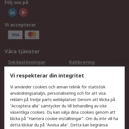
Följ oss på
Vi accepterar
Våra tjänster
Inköpslösningar
Kalibrering
Utökat sortiment
Oljetestning och analys
Vi respekterar din integritet
DesignSpark
Teknisk Support
Ditt lokala säljteam
Exportlösningar
Vi använder cookies och annan teknik för statistisk
användningsanalys, personalisering och för att visa
reklam på tredje parts webbplatser. Genom att klicka på
Support
"Acceptera alla" samtycker du till behandling av icke
Få hjälp
Retur av varor
väsentliga cookies. Du kan välja dina cookies genom att
klicka på "Hantera cookie-inställningar". Om du inte vill ha
Leverans
Spåra din order
detta klickar du på "Avvisa alla". Detta kan begränsa
Begär en fakturakopi
Fördelar med RS-konto