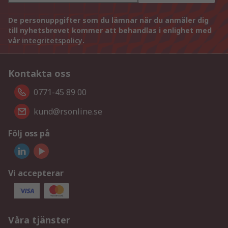
De personuppgifter som du lämnar när du anmäler dig
till nyhetsbrevet kommer att behandlas i enlighet med
vår
integritetspolicy
.
Kontakta oss
0771-45 89 00
kund@rsonline.se
Följ oss på
Vi accepterar
Våra tjänster