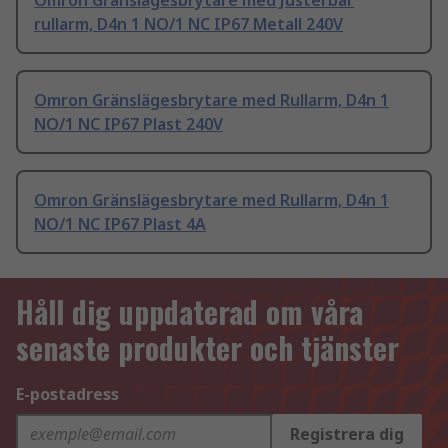
Omron Gränslägesbrytare med Justerbar
rullarm, D4n 1 NO/1 NC IP67 Metall 240V
Omron Gränslägesbrytare med Rullarm, D4n 1
NO/1 NC IP67 Plast 240V
Omron Gränslägesbrytare med Rullarm, D4n 1
NO/1 NC IP67 Plast 4A
Håll dig uppdaterad om våra
senaste produkter och tjänster
E-postadress
Registrera dig