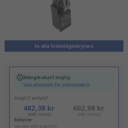
Se alla Gränslägesbrytare
Mängdrabatt möjlig
Visa alternativ för volympriser
Antal (1 enhet)*
482,38 kr
602,98 kr
(exkl. moms)
(inkl. moms)
Add
Enheter
to
välj eller skriv kvantitet