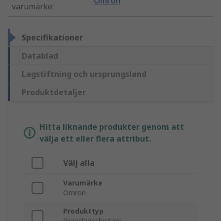
Omron
varumärke
:
Specifikationer
Datablad
Lagstiftning och ursprungsland
Produktdetaljer
Hitta liknande produkter genom att
välja ett eller flera attribut.
Välj alla
Varumärke
Omron
Produkttyp
Gränslägesbrytare