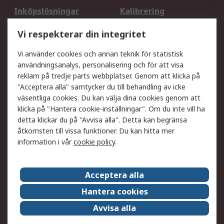
Inköpslösningar
Kalibrering
Utökat sortiment
Oljetestning och analys
Vi respekterar din integritet
DesignSpark
Teknisk Support
Ditt lokala säljteam
Exportlösningar
Vi använder cookies och annan teknik för statistisk
användningsanalys, personalisering och för att visa
reklam på tredje parts webbplatser. Genom att klicka på
Support
"Acceptera alla" samtycker du till behandling av icke
Få hjälp
Retur av varor
väsentliga cookies. Du kan välja dina cookies genom att
klicka på "Hantera cookie-inställningar". Om du inte vill ha
Leverans
Spåra din order
detta klickar du på "Avvisa alla". Detta kan begränsa
Begär en fakturakopi
Fördelar med RS-konto
åtkomsten till vissa funktioner. Du kan hitta mer
Betalningsalternativ
Okdo
information i vår
cookie policy
.
Om RS
Acceptera alla
Om RS
Försäljningsvillkor
Hantera cookies
Det juridiska
Press Centre
Avvisa alla
Jobba hos RS
ESG