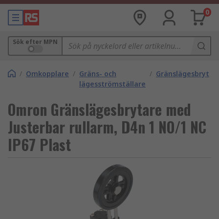
0
Sök efter MPN
/
Omkopplare
/
Gräns- och
/
Gränslägesbrytar
lägesströmställare
Omron Gränslägesbrytare med
Justerbar rullarm, D4n 1 NO/1 NC
IP67 Plast