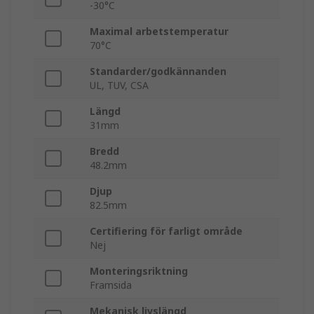
-30°C
Maximal arbetstemperatur
70°C
Standarder/godkännanden
UL, TUV, CSA
Längd
31mm
Bredd
48.2mm
Djup
82.5mm
Certifiering för farligt område
Nej
Monteringsriktning
Framsida
Mekanisk livslängd