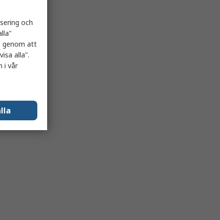
isering och
lla"
es genom att
isa alla".
 i vår
lla