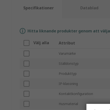
Specifikationer
Datablad
Hitta liknande produkter genom att välja e
Välj alla
Attribut
Varumärke
Ställdonstyp
Produkttyp
IP-klassning
Kontaktkonfiguration
Husmaterial