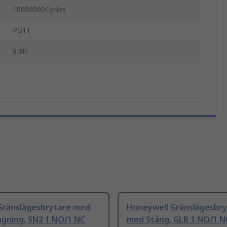
10000000Cycles
PG11
9.8N
Gränslägesbrytare med
Honeywell Gränslägesbry
agning, SN2 1 NO/1 NC
med Stång, GLB 1 NO/1 N