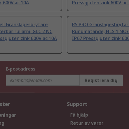
k 600V ac 10A
Pressgjuten zink 600V ac
ll Gränslägesbrytare
RS PRO Gränslägesbryta
erbar rullarm, GLC 2 NC
Rundmatande, HLS 1 NO/
ssgjuten zink 600V ac 10A
IP67 Pressgjuten zink 60
E-postadress
Registrera dig
ster
Support
sningar
Få hjälp
ng
Retur av varor