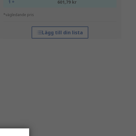
1 +
601,79 kr
*vägledande pris
Lägg till din lista