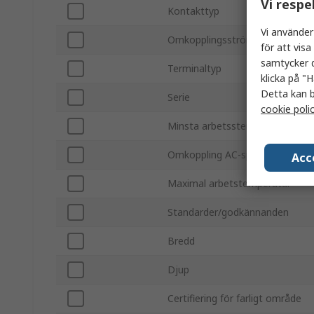
Vi respe
Kontakttyp
Vi använder
Omkopplingsström
för att vis
samtycker d
Terminaltyp
klicka på "H
Detta kan b
Serie
cookie poli
Minsta arbetsstemperatur
Omkoppling AC-spänning
Acc
Maximal arbetstemperatur
Standarder/godkännanden
Bredd
Djup
Certifiering för farligt område