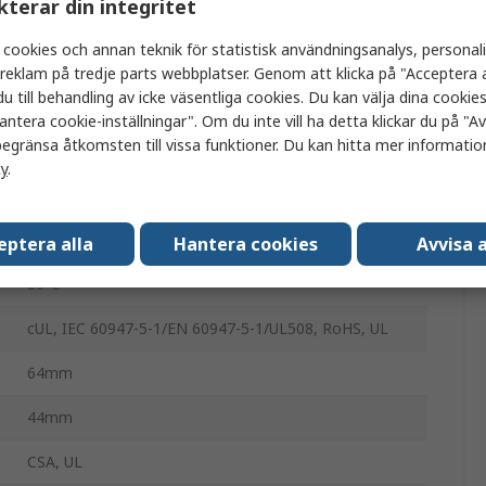
kterar din integritet
Snäppaktion
 cookies och annan teknik för statistisk användningsanalys, personal
10A
a reklam på tredje parts webbplatser. Genom att klicka på "Acceptera a
u till behandling av icke väsentliga cookies. Du kan välja dina cooki
Skruv
antera cookie-inställningar". Om du inte vill ha detta klickar du på "Avv
egränsa åtkomsten till vissa funktioner. Du kan hitta mer information
SN2
cy
.
-25°C
600V ac
eptera alla
Hantera cookies
Avvisa a
80°C
cUL, IEC 60947-5-1/EN 60947-5-1/UL508, RoHS, UL
64mm
44mm
CSA, UL