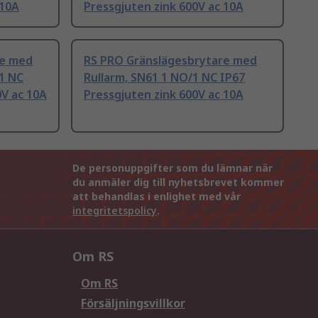
 10A
Pressgjuten zink 600V ac 10A
re med
RS PRO Gränslägesbrytare med
1 NC
Rullarm, SN61 1 NO/1 NC IP67
0V ac 10A
Pressgjuten zink 600V ac 10A
De personuppgifter som du lämnar när
du anmäler dig till nyhetsbrevet kommer
att behandlas i enlighet med vår
integritetspolicy
.
Om RS
Om RS
Försäljningsvillkor