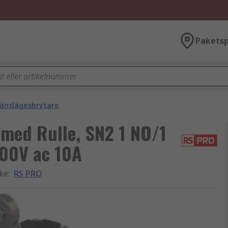
Paketsp
änslägesbrytare
med Rulle, SN2 1 NO/1
600V ac 10A
rke
:
RS PRO