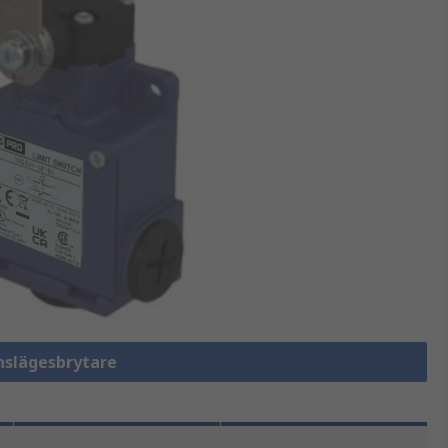
änslägesbrytare