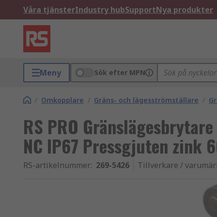
Våra tjänster
Industry hub
Support
Nya produkter
Meny
Sök efter MPN
/
Omkopplare
/
Gräns- och lägesströmställare
/
Gr
RS PRO Gränslägesbrytare 
NC IP67 Pressgjuten zink 
RS-artikelnummer
:
269-5426
Tillverkare / varumä