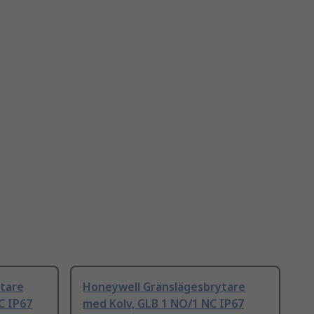
tare
Honeywell Gränslägesbrytare
C IP67
med Kolv, GLB 1 NO/1 NC IP67