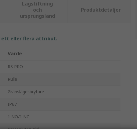
Lagstiftning
och
Produktdetaljer
ursprungsland
tt eller flera attribut.
Värde
RS PRO
Rulle
Gränslägesbrytare
IP67
1 NO/1 NC
Pressgjuten zink