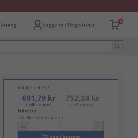
0
årning
Logga in / Registrera
Antal (1 enhet)*
601,79 kr
752,24 kr
(exkl. moms)
(inkl. moms)
Add
Enheter
to
välj eller skriv kvantitet
Basket
Lägg i korgen