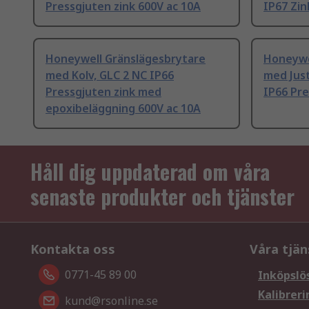
Pressgjuten zink 600V ac 10A
IP67 Zin
Honeywell Gränslägesbrytare
Honeywe
med Kolv, GLC 2 NC IP66
med Just
Pressgjuten zink med
IP66 Pre
epoxibeläggning 600V ac 10A
Håll dig uppdaterad om våra
senaste produkter och tjänster
Kontakta oss
Våra tjän
0771-45 89 00
Inköpslö
Kalibreri
kund@rsonline.se