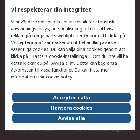
Utökat sortiment
Oljetestning och analys
Vi respekterar din integritet
DesignSpark
Teknisk Support
Ditt lokala säljteam
Exportlösningar
Vi använder cookies och annan teknik för statistisk
användningsanalys, personalisering och för att visa
reklam på tredje parts webbplatser. Genom att klicka på
Support
"Acceptera alla" samtycker du till behandling av icke
Få hjälp
Retur av varor
väsentliga cookies. Du kan välja dina cookies genom att
klicka på "Hantera cookie-inställningar". Om du inte vill ha
Leverans
Spåra din order
detta klickar du på "Avvisa alla". Detta kan begränsa
Begär en fakturakopi
Fördelar med RS-konto
åtkomsten till vissa funktioner. Du kan hitta mer
Betalningsalternativ
Okdo
information i vår
cookie policy
.
Om RS
Acceptera alla
Om RS
Försäljningsvillkor
Hantera cookies
Det juridiska
Press Centre
Avvisa alla
Jobba hos RS
ESG
Över hela världen
Våra certificeringar