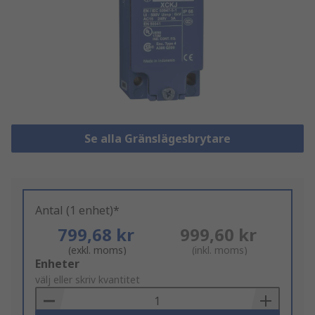
Se alla Gränslägesbrytare
Antal (1 enhet)*
799,68 kr
999,60 kr
(exkl. moms)
(inkl. moms)
Add
Enheter
to
välj eller skriv kvantitet
Basket