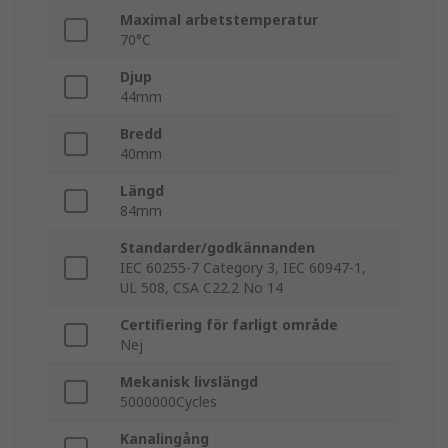
Maximal arbetstemperatur
70°C
Djup
44mm
Bredd
40mm
Längd
84mm
Standarder/godkännanden
IEC 60255-7 Category 3, IEC 60947-1,
UL 508, CSA C22.2 No 14
Certifiering för farligt område
Nej
Mekanisk livslängd
5000000Cycles
Kanalingång