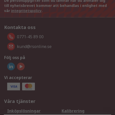
De personuppgifter som du lämnar när du anmäler dig
till nyhetsbrevet kommer att behandlas i enlighet med
vår
integritetspolicy
.
Kontakta oss
0771-45 89 00
kund@rsonline.se
Följ oss på
Vi accepterar
Våra tjänster
Inköpslösningar
Kalibrering