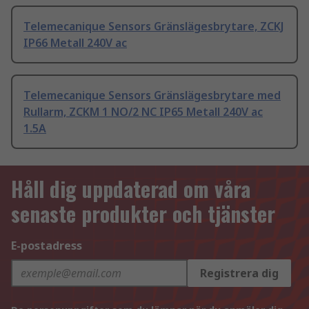
Telemecanique Sensors Gränslägesbrytare, ZCKJ
IP66 Metall 240V ac
Telemecanique Sensors Gränslägesbrytare med
Rullarm, ZCKM 1 NO/2 NC IP65 Metall 240V ac
1.5A
Håll dig uppdaterad om våra
senaste produkter och tjänster
E-postadress
Registrera dig