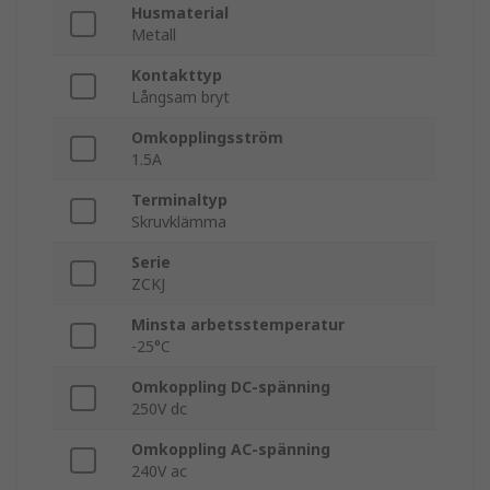
Husmaterial
Metall
Kontakttyp
Långsam bryt
Omkopplingsström
1.5A
Terminaltyp
Skruvklämma
Serie
ZCKJ
Minsta arbetsstemperatur
-25°C
Omkoppling DC-spänning
250V dc
Omkoppling AC-spänning
240V ac