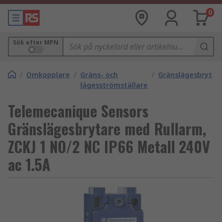
0
Sök efter MPN
/
Omkopplare
/
Gräns- och
/
Gränslägesbrytar
lägesströmställare
Telemecanique Sensors
Gränslägesbrytare med Rullarm,
ZCKJ 1 NO/2 NC IP66 Metall 240V
ac 1.5A