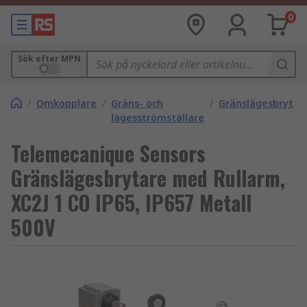
0
Sök efter MPN
/
Omkopplare
/
Gräns- och
/
Gränslägesbrytar
lägesströmställare
Telemecanique Sensors
Gränslägesbrytare med Rullarm,
XC2J 1 CO IP65, IP657 Metall
500V