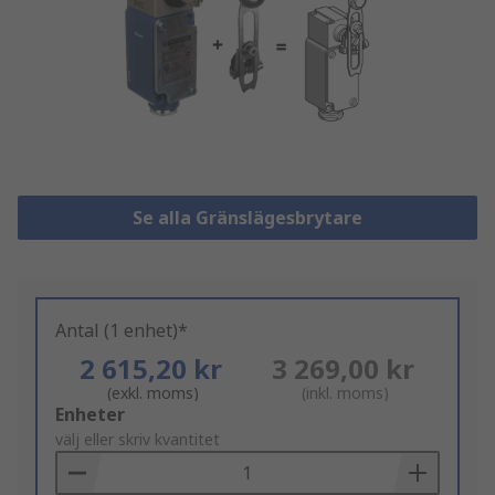
Se alla Gränslägesbrytare
Antal (1 enhet)*
2 615,20 kr
3 269,00 kr
(exkl. moms)
(inkl. moms)
Add
Enheter
to
välj eller skriv kvantitet
Basket