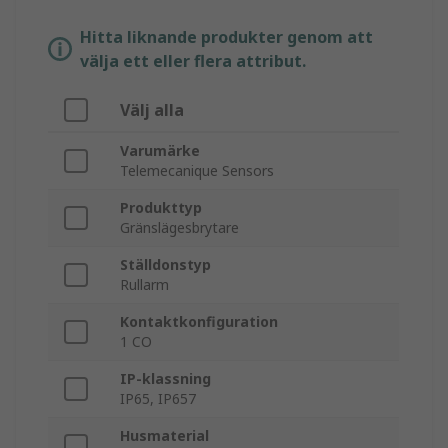
Hitta liknande produkter genom att
välja ett eller flera attribut.
Välj alla
Varumärke
Telemecanique Sensors
Produkttyp
Gränslägesbrytare
Ställdonstyp
Rullarm
Kontaktkonfiguration
1 CO
IP-klassning
IP65, IP657
Husmaterial