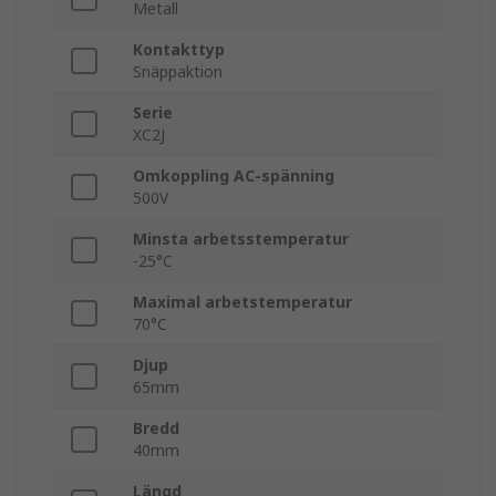
Metall
Kontakttyp
Snäppaktion
Serie
XC2J
Omkoppling AC-spänning
500V
Minsta arbetsstemperatur
-25°C
Maximal arbetstemperatur
70°C
Djup
65mm
Bredd
40mm
Längd