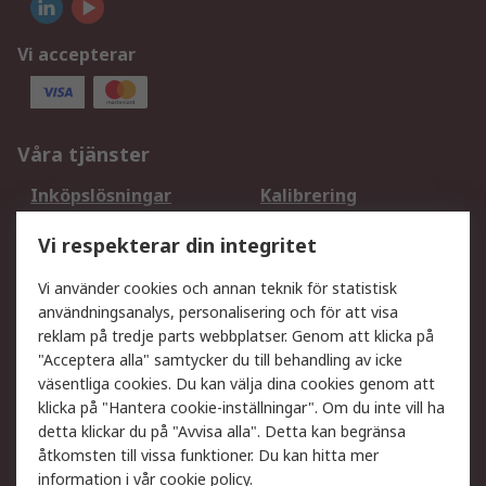
Vi accepterar
Våra tjänster
Inköpslösningar
Kalibrering
Utökat sortiment
Oljetestning och analys
Vi respekterar din integritet
DesignSpark
Teknisk Support
Ditt lokala säljteam
Exportlösningar
Vi använder cookies och annan teknik för statistisk
användningsanalys, personalisering och för att visa
reklam på tredje parts webbplatser. Genom att klicka på
Support
"Acceptera alla" samtycker du till behandling av icke
Få hjälp
Retur av varor
väsentliga cookies. Du kan välja dina cookies genom att
klicka på "Hantera cookie-inställningar". Om du inte vill ha
Leverans
Spåra din order
detta klickar du på "Avvisa alla". Detta kan begränsa
Begär en fakturakopi
Fördelar med RS-konto
åtkomsten till vissa funktioner. Du kan hitta mer
Betalningsalternativ
Okdo
information i vår
cookie policy
.