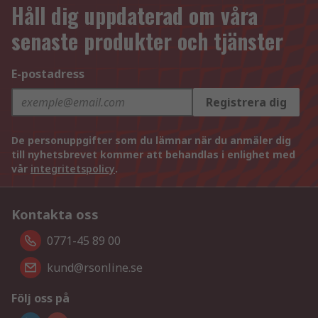
Håll dig uppdaterad om våra
senaste produkter och tjänster
E-postadress
Registrera dig
De personuppgifter som du lämnar när du anmäler dig
till nyhetsbrevet kommer att behandlas i enlighet med
vår
integritetspolicy
.
Kontakta oss
0771-45 89 00
kund@rsonline.se
Följ oss på