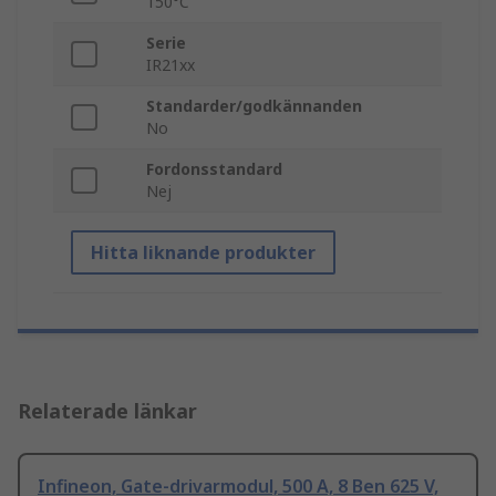
150°C
Serie
IR21xx
Standarder/godkännanden
No
Fordonsstandard
Nej
Hitta liknande produkter
Relaterade länkar
Infineon, Gate-drivarmodul, 500 A, 8 Ben 625 V,