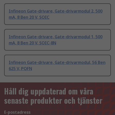
Infineon Gate-drivare, Gate-drivarmodul 2, 500
mA, 8 Ben 20 V, SOIC
Infineon Gate-drivare, Gate-drivarmodul 1, 500
mA, 8 Ben 20 V, SOIC-8N
Infineon Gate-drivare, Gate-drivarmodul, 56 Ben
625 V, PQFN
Håll dig uppdaterad om våra
senaste produkter och tjänster
E-postadress