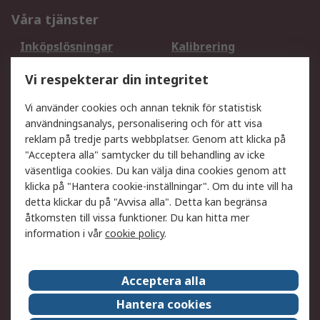
Våra tjänster
Inköpslösningar
Kalibrering
Utökat sortiment
Oljetestning och analys
Vi respekterar din integritet
DesignSpark
Teknisk Support
Ditt lokala säljteam
Exportlösningar
Vi använder cookies och annan teknik för statistisk
användningsanalys, personalisering och för att visa
reklam på tredje parts webbplatser. Genom att klicka på
Support
"Acceptera alla" samtycker du till behandling av icke
Få hjälp
Retur av varor
väsentliga cookies. Du kan välja dina cookies genom att
klicka på "Hantera cookie-inställningar". Om du inte vill ha
Leverans
Spåra din order
detta klickar du på "Avvisa alla". Detta kan begränsa
Begär en fakturakopi
Fördelar med RS-konto
åtkomsten till vissa funktioner. Du kan hitta mer
Betalningsalternativ
Okdo
information i vår
cookie policy
.
Om RS
Acceptera alla
Om RS
Försäljningsvillkor
Hantera cookies
Det juridiska
Press Centre