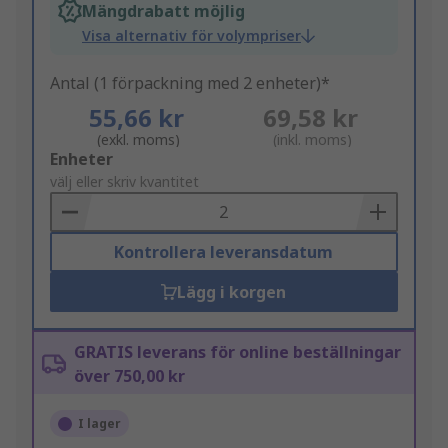
Mängdrabatt möjlig
Visa alternativ för volympriser
Antal (1 förpackning med 2 enheter)*
55,66 kr
69,58 kr
(exkl. moms)
(inkl. moms)
Add
Enheter
to
välj eller skriv kvantitet
Basket
Kontrollera leveransdatum
Lägg i korgen
GRATIS leverans för online beställningar
över 750,00 kr
I lager