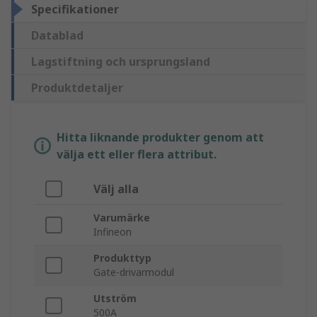
Specifikationer
Datablad
Lagstiftning och ursprungsland
Produktdetaljer
Hitta liknande produkter genom att
välja ett eller flera attribut.
Välj alla
Varumärke
Infineon
Produkttyp
Gate-drivarmodul
Utström
500A