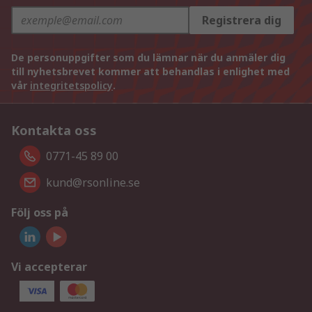
Registrera dig
De personuppgifter som du lämnar när du anmäler dig
till nyhetsbrevet kommer att behandlas i enlighet med
vår
integritetspolicy
.
Kontakta oss
0771-45 89 00
kund@rsonline.se
Följ oss på
Vi accepterar