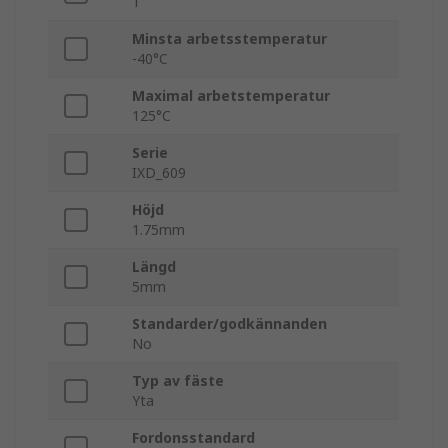
1
Minsta arbetsstemperatur
-40°C
Maximal arbetstemperatur
125°C
Serie
IXD_609
Höjd
1.75mm
Längd
5mm
Standarder/godkännanden
No
Typ av fäste
Yta
Fordonsstandard