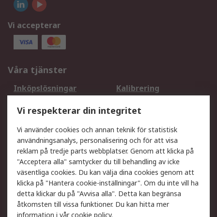
Vi accepterar
Våra tjänster
Inköpslösningar
Kalibrering
Utökat sortiment
Oljetestning och analys
Vi respekterar din integritet
DesignSpark
Teknisk Support
Ditt lokala säljteam
Exportlösningar
Vi använder cookies och annan teknik för statistisk
användningsanalys, personalisering och för att visa
reklam på tredje parts webbplatser. Genom att klicka på
Support
"Acceptera alla" samtycker du till behandling av icke
Få hjälp
Retur av varor
väsentliga cookies. Du kan välja dina cookies genom att
klicka på "Hantera cookie-inställningar". Om du inte vill ha
Leverans
Spåra din order
detta klickar du på "Avvisa alla". Detta kan begränsa
Begär en fakturakopi
Fördelar med RS-konto
åtkomsten till vissa funktioner. Du kan hitta mer
Betalningsalternativ
Okdo
information i vår
cookie policy
.