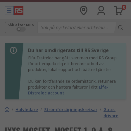
0
Sök efter MPN
Du har omdirigerats till RS Sverige
Elfa-Distrelec har gått samman med RS Group
för att erbjuda dig ett bredare utbud av
produkter, lokal support och bättre tjänster.
Du kan fortfarande se orderhistorik, returnera
produkter och hantera fakturor i ditt
Elfa-
Distrelec account
/
Halvledare
/
Strömförsörjningskretsar
/
Gate-
drivare
IXYS MOSFET, MOSFET 1, 9 A, 8