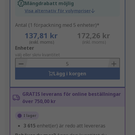
Mängdrabatt möjlig
Visa alternativ för volympriser
Antal (1 förpackning med 5 enheter)*
137,81 kr
172,26 kr
(exkl. moms)
(inkl. moms)
Add
Enheter
to
välj eller skriv kvantitet
Basket
Lägg i korgen
GRATIS leverans för online beställningar
över 750,00 kr
I lager
3 615
enhet(er) är redo att levereras