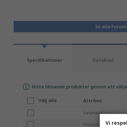
Se alla Fotoe
Specifikationer
Datablad
Hitta liknande produkter genom att välja e
Välj alla
Attribut
Varumärke
Vi respe
Produkttyp