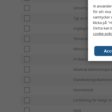
Vi använder
Sensortyp
för att vis
samtycker d
Typ av detektion
klicka på "H
Detta kan b
Utgångstyp
cookie poli
Terminaltyp
Minsta arbetsstempera
Acc
IP-klassning
Maximal arbetstempera
Standarder/godkännan
Husmaterial
Certifiering för farligt 
Serie