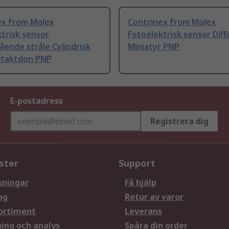
ex from Molex
Contrinex from Molex
trisk sensor
Fotoelektrisk sensor Diff
ende stråle Cylindrisk
Miniatyr PNP
taktdon PNP
E-postadress
Registrera dig
ster
Support
sningar
Få hjälp
ng
Retur av varor
ortiment
Leverans
ning och analys
Spåra din order