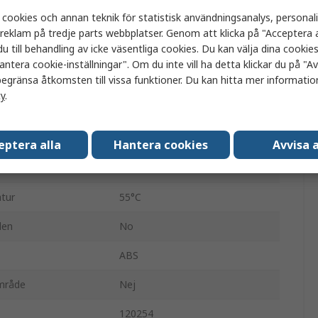
 cookies och annan teknik för statistisk användningsanalys, personal
Cylindrisk
a reklam på tredje parts webbplatser. Genom att klicka på "Acceptera a
u till behandling av icke väsentliga cookies. Du kan välja dina cooki
Diffus
antera cookie-inställningar". Om du inte vill ha detta klickar du på "Avv
egränsa åtkomsten till vissa funktioner. Du kan hitta mer information
PNP
cy
.
M12-kontaktdon
tur
-25°C
eptera alla
Hantera cookies
Avvisa a
IP67
tur
55°C
den
No
ABS
område
Nej
120254