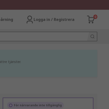
0
årning
Logga in / Registrera
ttre tjänster.
För närvarande inte tillgänglig