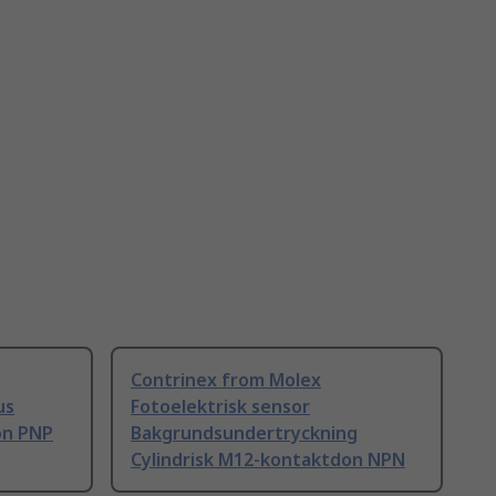
Contrinex from Molex
us
Fotoelektrisk sensor
on PNP
Bakgrundsundertryckning
Cylindrisk M12-kontaktdon NPN