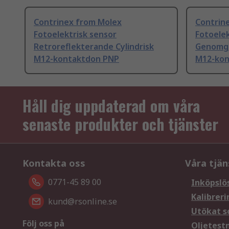
Contrinex from Molex
Contrin
Fotoelektrisk sensor
Fotoelek
Retroreflekterande Cylindrisk
Genomgå
M12-kontaktdon PNP
M12-kon
Håll dig uppdaterad om våra
senaste produkter och tjänster
Kontakta oss
Våra tjän
0771-45 89 00
Inköpslö
Kalibreri
kund@rsonline.se
Utökat s
Följ oss på
Oljetest