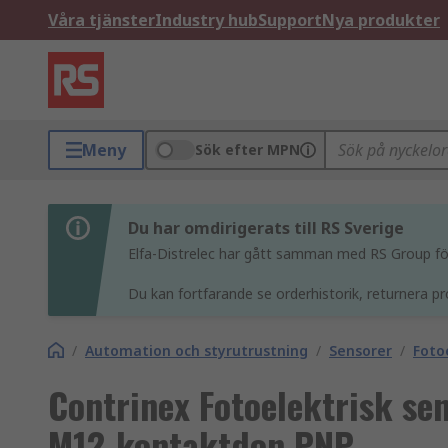
Våra tjänster
Industry hub
Support
Nya produkter
Meny
Sök efter MPN
Du har omdirigerats till RS Sverige
Elfa-Distrelec har gått samman med RS Group för 
Du kan fortfarande se orderhistorik, returnera pr
/
Automation och styrutrustning
/
Sensorer
/
Foto
Contrinex Fotoelektrisk sen
M12-kontaktdon PNP