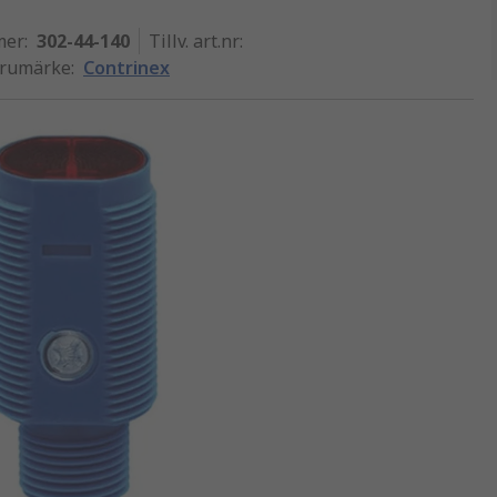
mer
:
302-44-140
Tillv. art.nr
:
varumärke
:
Contrinex