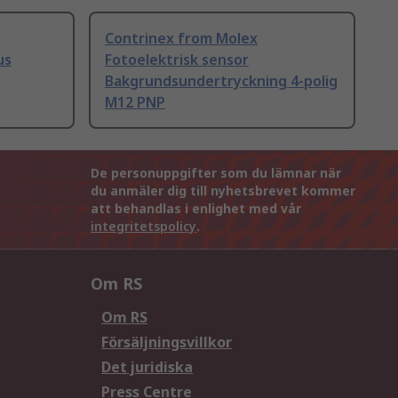
Contrinex from Molex
us
Fotoelektrisk sensor
Bakgrundsundertryckning 4-polig
M12 PNP
De personuppgifter som du lämnar när
du anmäler dig till nyhetsbrevet kommer
att behandlas i enlighet med vår
integritetspolicy
.
Om RS
Om RS
Försäljningsvillkor
Det juridiska
Press Centre