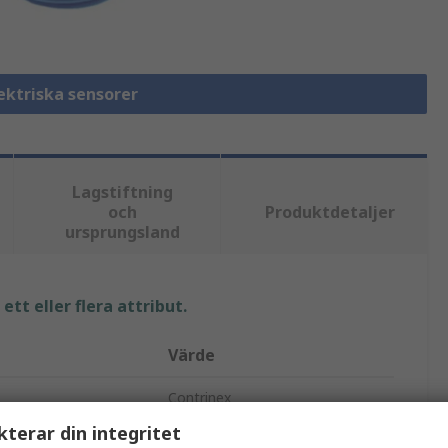
lektriska sensorer
Lagstiftning
och
Produktdetaljer
ursprungsland
tt eller flera attribut.
Värde
Contrinex
kterar din integritet
Fotoelektrisk sensor