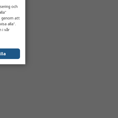
isering och
lla"
es genom att
isa alla".
 i vår
lla