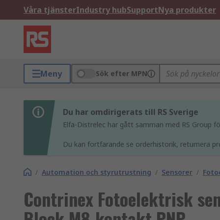
Våra tjänster
Industry hub
Support
Nya produkter
Meny
Sök efter MPN
Du har omdirigerats till RS Sverige
Elfa-Distrelec har gått samman med RS Group för 
Du kan fortfarande se orderhistorik, returnera pr
/
Automation och styrutrustning
/
Sensorer
/
Foto
Contrinex Fotoelektrisk se
Block M8-kontakt PNP