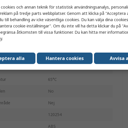
 cookies och annan teknik för statistisk användningsanalys, personal
Fotoelektrisk sensor
a reklam på tredje parts webbplatser. Genom att klicka på "Acceptera a
u till behandling av icke väsentliga cookies. Du kan välja dina cooki
Retroreflekterande
antera cookie-inställningar". Om du inte vill ha detta klickar du på "Avv
egränsa åtkomsten till vissa funktioner. Du kan hitta mer information
PNP
cy
.
M8-kontakt
tur
-25°C
eptera alla
Hantera cookies
Avvisa a
IP67
tur
65°C
den
No
område
Nej
120254
ABS