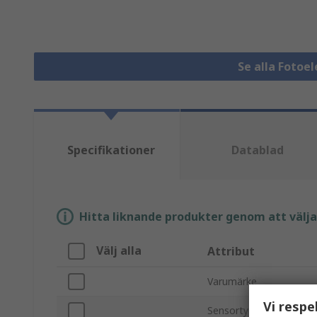
Se alla Fotoe
Specifikationer
Datablad
Hitta liknande produkter genom att välja e
Välj alla
Attribut
Varumärke
Vi respe
Sensortyp