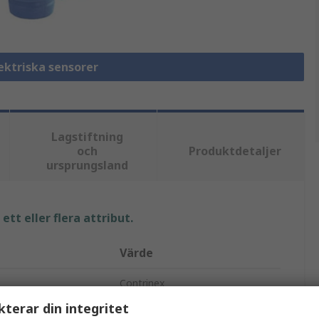
lektriska sensorer
Lagstiftning
och
Produktdetaljer
ursprungsland
tt eller flera attribut.
Värde
Contrinex
kterar din integritet
Block