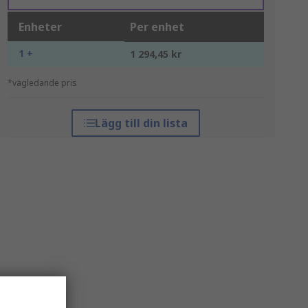
Enheter
Per enhet
1 +
1 294,45 kr
*vägledande pris
Lägg till din lista