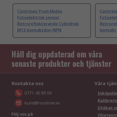
Contrinex from Molex
Contrin
Fotoelektrisk sensor
Fotoelek
Retroreflekterande Cylindrisk
Retrore
M12-kontaktdon NPN
kontakt
Håll dig uppdaterad om våra
senaste produkter och tjänster
Kontakta oss
Våra tjän
0771-45 89 00
Inköpslö
Kalibreri
kund@rsonline.se
Utökat s
Följ oss på
Oljetest