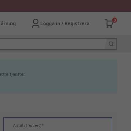
0
årning
Logga in / Registrera
ttre tjänster.
Antal (1 enhet)*