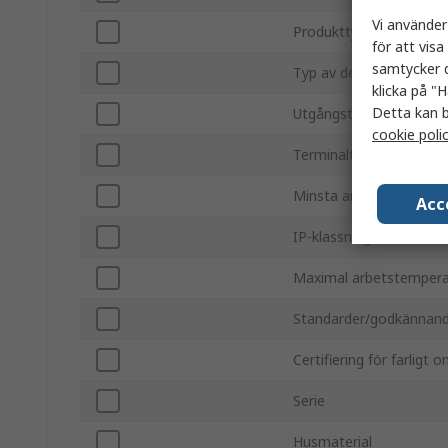
Vi använder
Produkttyp
för att vis
samtycker d
Typ av detektion
klicka på "H
Detta kan b
Utgångstyp
cookie poli
Terminaltyp
Minsta arbetsstempera
Acc
IP-klassning
Maximal arbetstempera
Standarder/godkännan
Certifiering för farligt 
Serie
Husmaterial