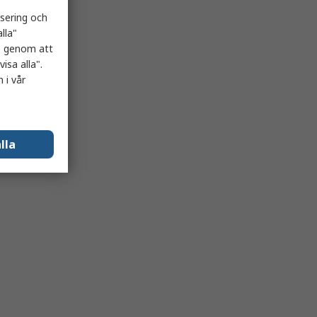
isering och
lla"
es genom att
isa alla".
 i vår
lla