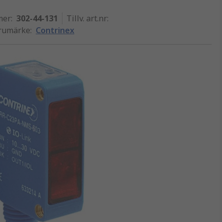
mer
:
302-44-131
Tillv. art.nr
:
arumärke
:
Contrinex