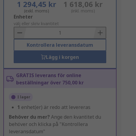
1 294,45 kr
1 618,06 kr
(exkl. moms)
(inkl. moms)
Add
Enheter
to
välj eller skriv kvantitet
Basket
Kontrollera leveransdatum
Lägg i korgen
GRATIS leverans för online
beställningar över 750,00 kr
I lager
1
enhet(er) är redo att levereras
Behöver du mer?
Ange den kvantitet du
behöver och klicka på "Kontrollera
leveransdatum"