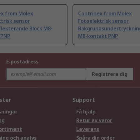
ex from Molex
Contrinex from Molex
trisk sensor
Fotoelektrisk sensor
flekterande Block M8-
Bakgrundsundertrycknin
 PNP
M8-kontakt PNP
E-postadress
Registrera dig
ster
Support
sningar
Få hjälp
ng
Retur av varor
ortiment
Leverans
ning och analys
Spåra din order