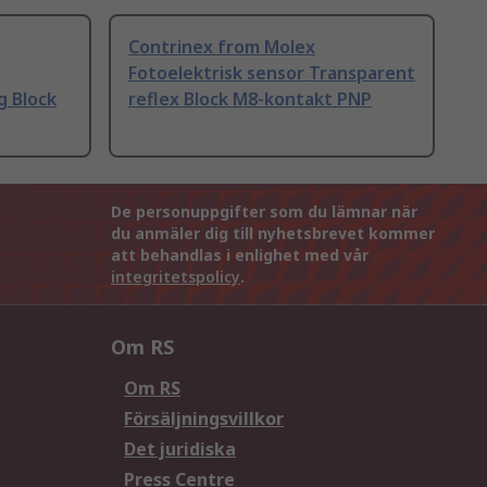
Contrinex from Molex
Fotoelektrisk sensor Transparent
g Block
reflex Block M8-kontakt PNP
De personuppgifter som du lämnar när
du anmäler dig till nyhetsbrevet kommer
att behandlas i enlighet med vår
integritetspolicy
.
Om RS
Om RS
Försäljningsvillkor
Det juridiska
Press Centre