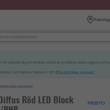
Paketsp
att erbjuda dig ett bredare utbud av produkter, lokal support och bä
odukter och hantera fakturor i ditt
Elfa-Distrelec account
elektriska sensorer
 Diffus Röd LED Block
N/PNP