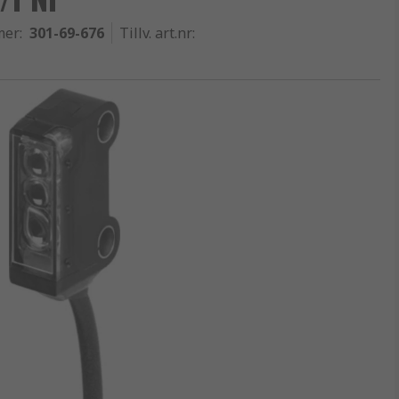
mer
:
301-69-676
Tillv. art.nr
: