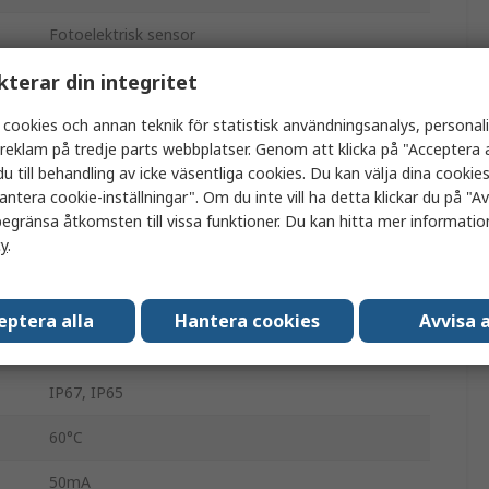
Fotoelektrisk sensor
kterar din integritet
Diffus
NPN/PNP,
 cookies och annan teknik för statistisk användningsanalys, personal
a reklam på tredje parts webbplatser. Genom att klicka på "Acceptera a
Kabel med kontaktdon
u till behandling av icke väsentliga cookies. Du kan välja dina cooki
antera cookie-inställningar". Om du inte vill ha detta klickar du på "Avv
30V dc
egränsa åtkomsten till vissa funktioner. Du kan hitta mer information
cy
.
Röd LED
Guldpläterad mässing
eptera alla
Hantera cookies
Avvisa a
-25°C
IP67, IP65
60°C
50mA