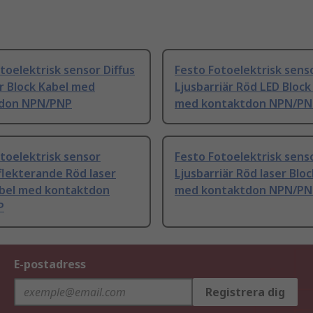
toelektrisk sensor Diffus
Festo Fotoelektrisk sens
r Block Kabel med
Ljusbarriär Röd LED Block
don NPN/PNP
med kontaktdon NPN/PN
toelektrisk sensor
Festo Fotoelektrisk sens
flekterande Röd laser
Ljusbarriär Röd laser Blo
abel med kontaktdon
med kontaktdon NPN/PN
P
E-postadress
Registrera dig