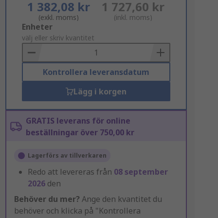
1 382,08 kr
1 727,60 kr
(exkl. moms)
(inkl. moms)
Add
Enheter
to
välj eller skriv kvantitet
Basket
Kontrollera leveransdatum
Lägg i korgen
GRATIS leverans för online
beställningar över 750,00 kr
Lagerförs av tillverkaren
Redo att levereras från
08 september
2026
den
Behöver du mer?
Ange den kvantitet du
behöver och klicka på "Kontrollera