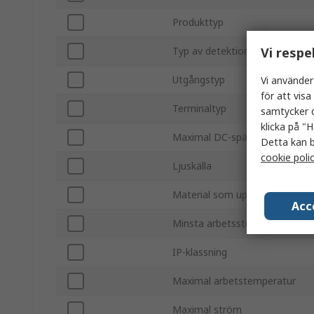
Produkttyp
Vi respe
Typ av detektion
Utgångstyp
Vi använder
för att vis
Terminaltyp
samtycker d
klicka på "H
Maximal DC-spänning
Detta kan b
cookie poli
Ljuskälla
Material som upptäckts
Acc
Minsta arbetsstemperatur
IP-klassning
Maximal arbetstemperatur
Maximal ström