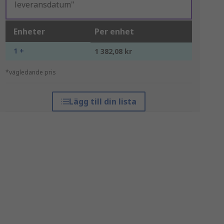
leveransdatum"
Enheter
Per enhet
1 +
1 382,08 kr
*vägledande pris
Lägg till din lista