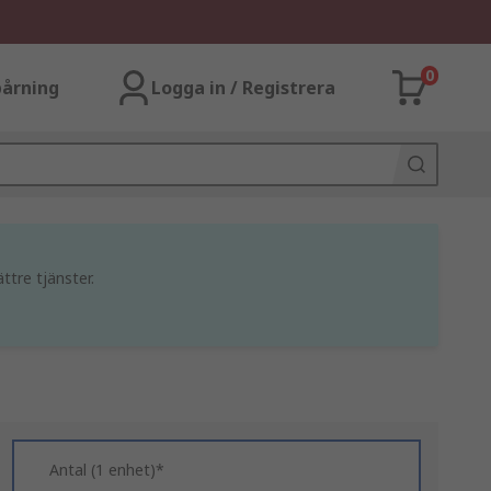
0
årning
Logga in / Registrera
ttre tjänster.
Antal (1 enhet)*