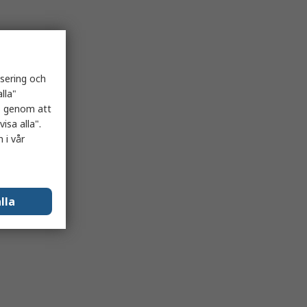
isering och
lla"
es genom att
isa alla".
 i vår
lla