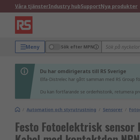
Våra tjänster
Industry hub
Support
Nya produkter
Meny
Sök efter MPN
Du har omdirigerats till RS Sverige
Elfa-Distrelec har gått samman med RS Group för 
Du kan fortfarande se orderhistorik, returnera pr
/
Automation och styrutrustning
/
Sensorer
/
Foto
Festo Fotoelektrisk sensor
Kabel med kontaktdon NP