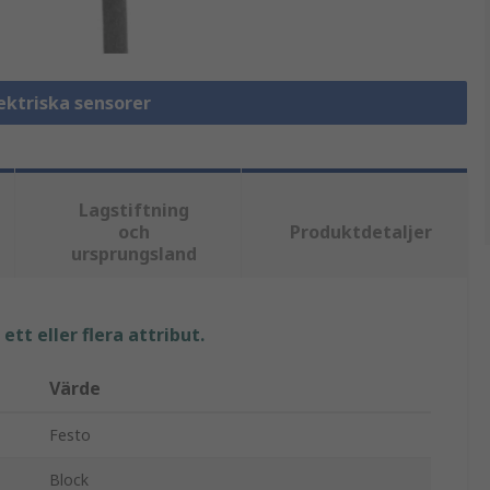
lektriska sensorer
Lagstiftning
och
Produktdetaljer
ursprungsland
tt eller flera attribut.
Värde
Festo
Block