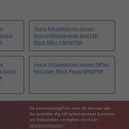
or
Festo Fotoelektrisk sensor
 Kabel
Retroreflekterande Röd LED
P
Block M8 x 1 NPN/PNP
or
Festo Fotoelektrisk sensor Diffus
ck Kabel
Röd laser Block Plugg NPN/PNP
P
De personuppgifter som du lämnar när
du anmäler dig till nyhetsbrevet kommer
att behandlas i enlighet med vår
integritetspolicy
.