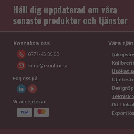
Håll dig uppdaterad om våra
senaste produkter och tjänster
Kontakta oss
Våra tjän
0771-45 89 00
Inköpslö
Kalibreri
kund@rsonline.se
Utökat s
Följ oss på
Oljetest
DesignSp
Teknisk 
Vi accepterar
Ditt loka
Exportlö