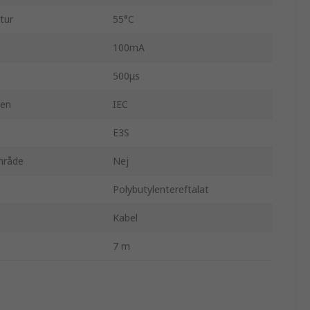
tur
55°C
100mA
500μs
den
IEC
E3S
område
Nej
Polybutylentereftalat
Kabel
7 m