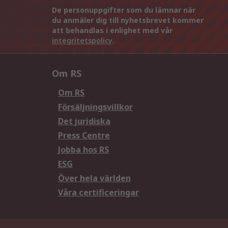
De personuppgifter som du lämnar när
du anmäler dig till nyhetsbrevet kommer
att behandlas i enlighet med vår
integritetspolicy
.
Om RS
Om RS
Försäljningsvillkor
Det juridiska
Press Centre
Jobba hos RS
ESG
Över hela världen
Våra certificeringar