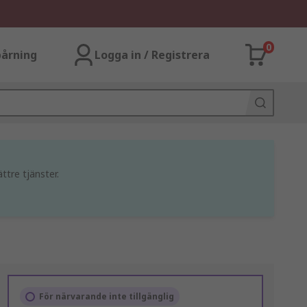
0
årning
Logga in / Registrera
ttre tjänster.
För närvarande inte tillgänglig