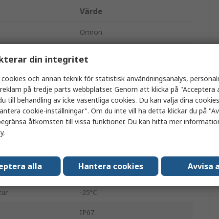
Värde
Omron
Block
kterar din integritet
Fotoelektrisk sensor
 cookies och annan teknik för statistisk användningsanalys, personal
a reklam på tredje parts webbplatser. Genom att klicka på "Acceptera a
Genomgående stråle
u till behandling av icke väsentliga cookies. Du kan välja dina cooki
antera cookie-inställningar". Om du inte vill ha detta klickar du på "Avv
PNP
egränsa åtkomsten till vissa funktioner. Du kan hitta mer information
cy
.
Förkopplad
30V dc
eptera alla
Hantera cookies
Avvisa a
LED
tur
-25°C
IP67