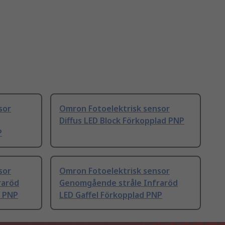
sor
Omron Fotoelektrisk sensor
Diffus LED Block Förkopplad PNP
P
sor
Omron Fotoelektrisk sensor
raröd
Genomgående stråle Infraröd
d PNP
LED Gaffel Förkopplad PNP