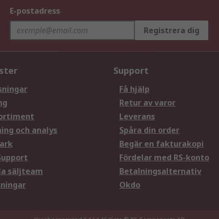
E-postadress
Registrera dig
ster
Support
sningar
Få hjälp
ng
Retur av varor
ortiment
Leverans
ning och analys
Spåra din order
ark
Begär en fakturakopi
Support
Fördelar med RS-konto
la säljteam
Betalningsalternativ
sningar
Okdo