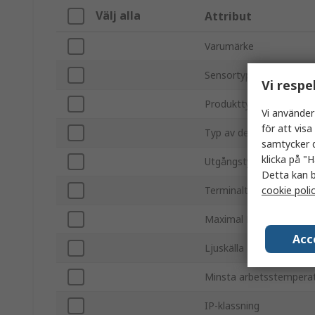
Välj alla
Attribut
Varumärke
Sensortyp
Vi respe
Produkttyp
Vi använder
för att vis
Typ av detektion
samtycker d
klicka på "H
Utgångstyp
Detta kan b
cookie poli
Terminaltyp
Maximal DC-spänning
Acc
Ljuskälla
Minsta arbetsstempera
IP-klassning