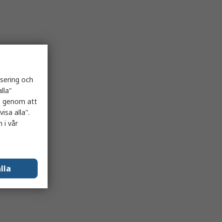
isering och
lla"
es genom att
isa alla".
 i vår
lla