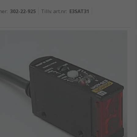
mer
:
302-22-925
Tillv. art.nr
:
E3SAT31