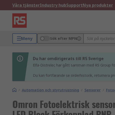
Våra tjänster
Industry hub
Support
Nya produkter
Meny
Sök efter MPN
Du har omdirigerats till RS Sverige
Elfa-Distrelec har gått samman med RS Group för 
Du kan fortfarande se orderhistorik, returnera pr
/
Automation och styrutrustning
/
Sensorer
/
Foto
Omron Fotoelektrisk senso
LED Block Förkopplad PNP