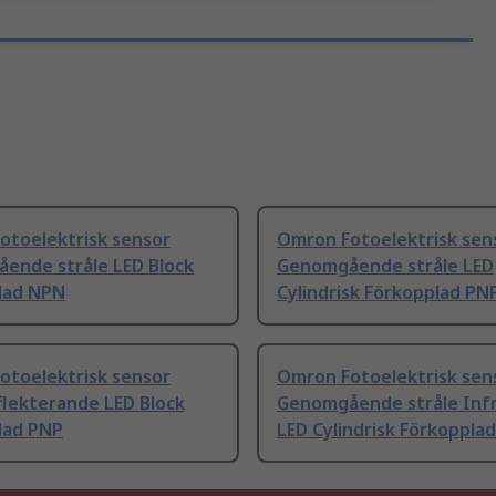
otoelektrisk sensor
Omron Fotoelektrisk sen
ende stråle LED Block
Genomgående stråle LED
lad NPN
Cylindrisk Förkopplad PN
otoelektrisk sensor
Omron Fotoelektrisk sen
flekterande LED Block
Genomgående stråle Inf
lad PNP
LED Cylindrisk Förkoppla