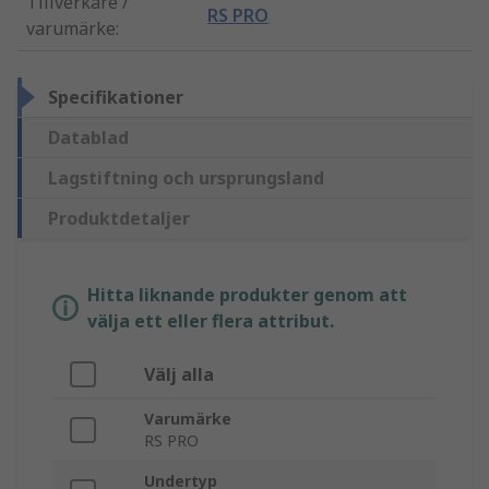
Tillverkare /
RS PRO
varumärke
:
Specifikationer
Datablad
Lagstiftning och ursprungsland
Produktdetaljer
Hitta liknande produkter genom att
välja ett eller flera attribut.
Välj alla
Varumärke
RS PRO
Undertyp