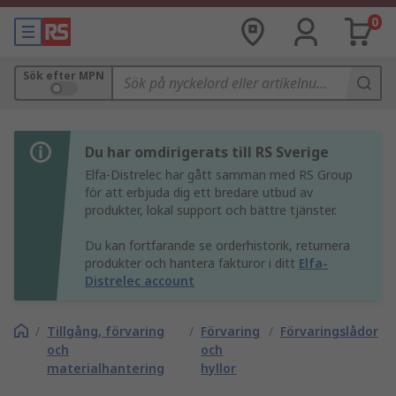
0
Sök efter MPN
Du har omdirigerats till RS Sverige
Elfa-Distrelec har gått samman med RS Group
för att erbjuda dig ett bredare utbud av
produkter, lokal support och bättre tjänster.
Du kan fortfarande se orderhistorik, returnera
produkter och hantera fakturor i ditt
Elfa-
Distrelec account
/
Tillgång, förvaring
/
Förvaring
/
Förvaringslådor
och
och
materialhantering
hyllor