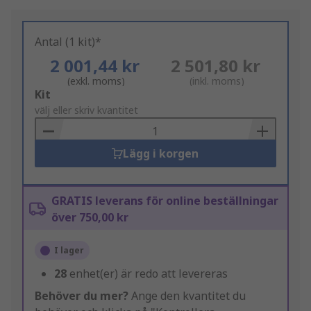
Antal (1 kit)*
2 001,44 kr
2 501,80 kr
(exkl. moms)
(inkl. moms)
Add
Kit
to
välj eller skriv kvantitet
Basket
Lägg i korgen
GRATIS leverans för online beställningar
över 750,00 kr
I lager
28
enhet(er) är redo att levereras
Behöver du mer?
Ange den kvantitet du