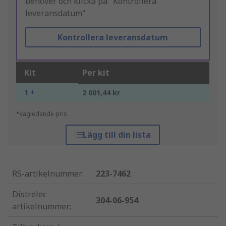
behöver och klicka på "Kontrollera
leveransdatum"
Kontrollera leveransdatum
Kit
Per kit
1 +
2 001,44 kr
*vägledande pris
Lägg till din lista
RS-artikelnummer
:
223-7462
Distrelec
304-06-954
artikelnummer
: