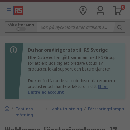
0
Sök efter MPN
Du har omdirigerats till RS Sverige
Elfa-Distrelec har gått samman med RS Group
för att erbjuda dig ett bredare utbud av
produkter, lokal support och bättre tjänster.
Du kan fortfarande se orderhistorik, returnera
produkter och hantera fakturor i ditt
Elfa-
Distrelec account
/
Test och
/
Labbutrustning
/
Förstoringslampa
mätning
Waldmann Förstoringslampa, 13