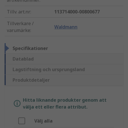
artikelnummer
:
Tillv. art.nr
:
113714000-00800677
Tillverkare /
Waldmann
varumärke
:
Specifikationer
Datablad
Lagstiftning och ursprungsland
Produktdetaljer
Hitta liknande produkter genom att
välja ett eller flera attribut.
Välj alla