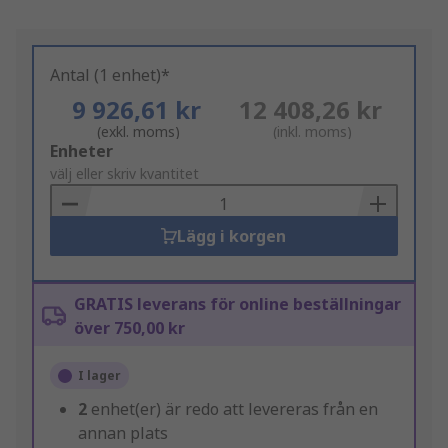
Antal (1 enhet)*
9 926,61 kr
12 408,26 kr
(exkl. moms)
(inkl. moms)
Add
Enheter
to
välj eller skriv kvantitet
Basket
Lägg i korgen
GRATIS leverans för online beställningar
över 750,00 kr
I lager
2
enhet(er) är redo att levereras från en
annan plats