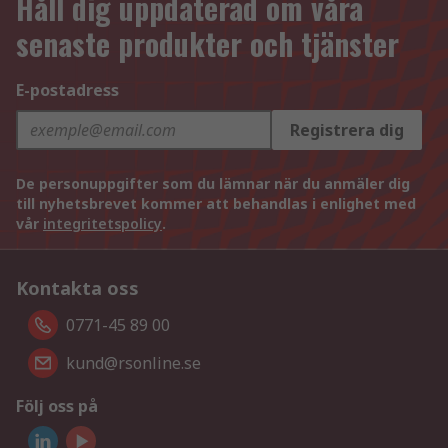
Håll dig uppdaterad om våra
senaste produkter och tjänster
E-postadress
Registrera dig
De personuppgifter som du lämnar när du anmäler dig
till nyhetsbrevet kommer att behandlas i enlighet med
vår
integritetspolicy
.
Kontakta oss
0771-45 89 00
kund@rsonline.se
Följ oss på