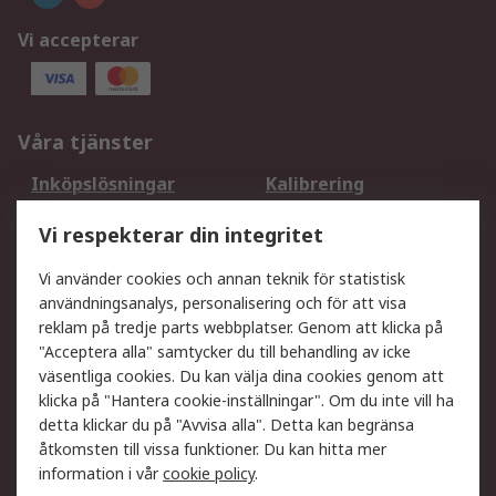
Vi accepterar
Våra tjänster
Inköpslösningar
Kalibrering
Utökat sortiment
Oljetestning och analys
Vi respekterar din integritet
DesignSpark
Teknisk Support
Ditt lokala säljteam
Exportlösningar
Vi använder cookies och annan teknik för statistisk
användningsanalys, personalisering och för att visa
reklam på tredje parts webbplatser. Genom att klicka på
Support
"Acceptera alla" samtycker du till behandling av icke
Få hjälp
Retur av varor
väsentliga cookies. Du kan välja dina cookies genom att
klicka på "Hantera cookie-inställningar". Om du inte vill ha
Leverans
Spåra din order
detta klickar du på "Avvisa alla". Detta kan begränsa
Begär en fakturakopi
Fördelar med RS-konto
åtkomsten till vissa funktioner. Du kan hitta mer
Betalningsalternativ
Okdo
information i vår
cookie policy
.