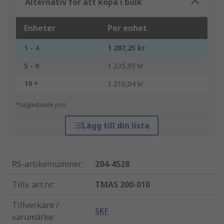
Alternativ för att köpa i bulk
Enheter
Per enhet
1 - 4
1 287,25 kr
5 - 9
1 235,95 kr
10 +
1 210,04 kr
*vägledande pris
Lägg till din lista
RS-artikelnummer
:
204-4528
Tillv. art.nr
:
TMAS 200-010
Tillverkare /
SKF
varumärke
: