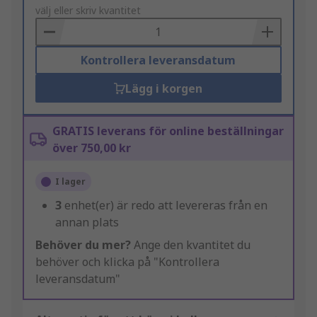
to
välj eller skriv kvantitet
Basket
Kontrollera leveransdatum
Lägg i korgen
GRATIS leverans för online beställningar
över 750,00 kr
I lager
3
enhet(er) är redo att levereras från en
annan plats
Behöver du mer?
Ange den kvantitet du
behöver och klicka på "Kontrollera
leveransdatum"