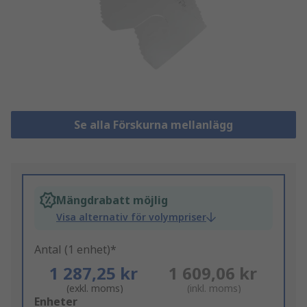
Se alla Förskurna mellanlägg
Mängdrabatt möjlig
Visa alternativ för volympriser
Antal (1 enhet)*
1 287,25 kr
1 609,06 kr
(exkl. moms)
(inkl. moms)
Add
Enheter