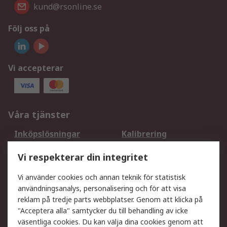
kund@rsonline.se
Följ oss på
Vi accepterar
Våra tjänster
Inköpslösningar
Kalibrering
Utökat sortiment
Oljetestning och analys
Vi respekterar din integritet
DesignSpark
Teknisk Support
Ditt lokala säljteam
Exportlösningar
Vi använder cookies och annan teknik för statistisk
användningsanalys, personalisering och för att visa
reklam på tredje parts webbplatser. Genom att klicka på
Support
"Acceptera alla" samtycker du till behandling av icke
Få hjälp
Retur av varor
väsentliga cookies. Du kan välja dina cookies genom att