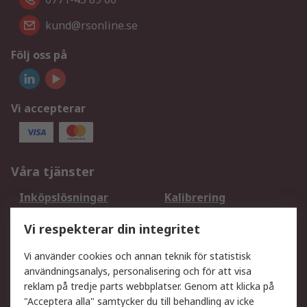
kund@rsonline.se
Följ oss på
Vi accepterar
Våra tjänster
Inköpslösningar
Kalibrering
Utökat sortiment
Oljetestning och analys
Vi respekterar din integritet
DesignSpark
Teknisk Support
Ditt lokala säljteam
Exportlösningar
Vi använder cookies och annan teknik för statistisk
användningsanalys, personalisering och för att visa
reklam på tredje parts webbplatser. Genom att klicka på
Support
"Acceptera alla" samtycker du till behandling av icke