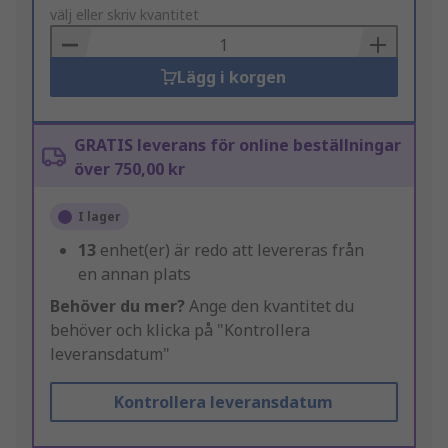
to
välj eller skriv kvantitet
Basket
Lägg i korgen
GRATIS leverans för online beställningar
över 750,00 kr
I lager
13
enhet(er) är redo att levereras från
en annan plats
Behöver du mer?
Ange den kvantitet du
behöver och klicka på "Kontrollera
leveransdatum"
Kontrollera leveransdatum