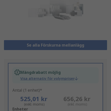
Se alla Förskurna mellanlägg
Mängdrabatt möjlig
Visa alternativ för volympriser
Antal (1 enhet)*
525,01 kr
656,26 kr
(exkl. moms)
(inkl. moms)
Add
Enheter