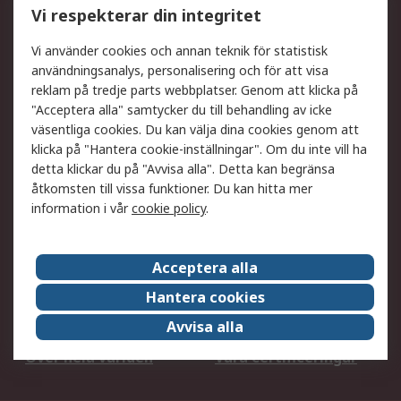
Vi respekterar din integritet
DesignSpark
Teknisk Support
Ditt lokala säljteam
Exportlösningar
Vi använder cookies och annan teknik för statistisk
användningsanalys, personalisering och för att visa
reklam på tredje parts webbplatser. Genom att klicka på
Support
"Acceptera alla" samtycker du till behandling av icke
Få hjälp
Retur av varor
väsentliga cookies. Du kan välja dina cookies genom att
klicka på "Hantera cookie-inställningar". Om du inte vill ha
Leverans
Spåra din order
detta klickar du på "Avvisa alla". Detta kan begränsa
Begär en fakturakopi
Fördelar med RS-konto
åtkomsten till vissa funktioner. Du kan hitta mer
Betalningsalternativ
Okdo
information i vår
cookie policy
.
Om RS
Acceptera alla
Om RS
Försäljningsvillkor
Hantera cookies
Det juridiska
Press Centre
Avvisa alla
Jobba hos RS
ESG
Över hela världen
Våra certificeringar