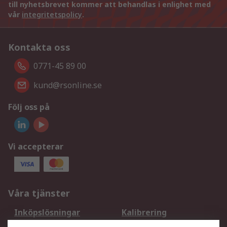
till nyhetsbrevet kommer att behandlas i enlighet med
vår
integritetspolicy
.
Kontakta oss
0771-45 89 00
kund@rsonline.se
Följ oss på
Vi accepterar
Våra tjänster
Inköpslösningar
Kalibrering
Utökat sortiment
Oljetestning och analys