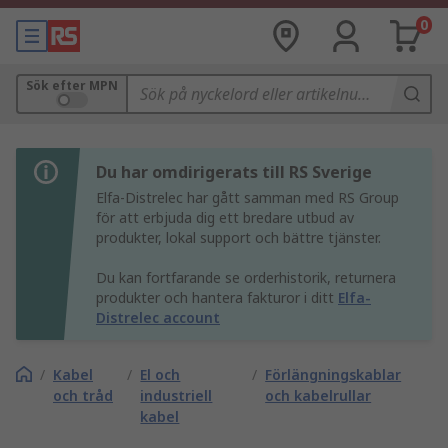
0
Sök efter MPN
Du har omdirigerats till RS Sverige
Elfa-Distrelec har gått samman med RS Group
för att erbjuda dig ett bredare utbud av
produkter, lokal support och bättre tjänster.
Du kan fortfarande se orderhistorik, returnera
produkter och hantera fakturor i ditt
Elfa-
Distrelec account
/
Kabel
/
El och
/
Förlängningskablar
och tråd
industriell
och kabelrullar
kabel