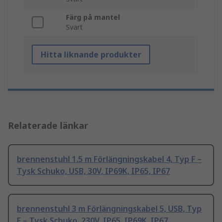
Färg på mantel
Svart
Hitta liknande produkter
Relaterade länkar
brennenstuhl 1.5 m Förlängningskabel 4, Typ F –
Tysk Schuko, USB, 30V, IP69K, IP65, IP67
brennenstuhl 3 m Förlängningskabel 5, USB, Typ
F – Tysk Schuko, 230V, IP65, IP69K, IP67