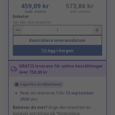
459,09 kr
573,86 kr
(exkl. moms)
(inkl. moms)
Add
Enheter
to
välj eller skriv kvantitet
Basket
Kontrollera leveransdatum
Lägg i korgen
GRATIS leverans för online beställningar
över 750,00 kr
Lagerförs av tillverkaren
Redo att levereras från
15 september
2026
den
Behöver du mer?
Ange den kvantitet du
behöver och klicka på "Kontrollera