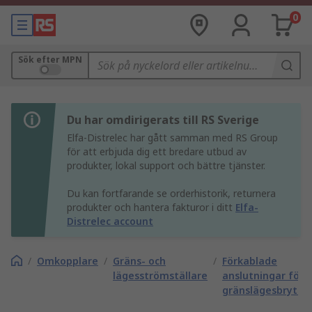
0
Sök efter MPN
Du har omdirigerats till RS Sverige
Elfa-Distrelec har gått samman med RS Group
för att erbjuda dig ett bredare utbud av
produkter, lokal support och bättre tjänster.
Du kan fortfarande se orderhistorik, returnera
produkter och hantera fakturor i ditt
Elfa-
Distrelec account
/
Omkopplare
/
Gräns- och
/
Förkablade
lägesströmställare
anslutningar för
gränslägesbrytar