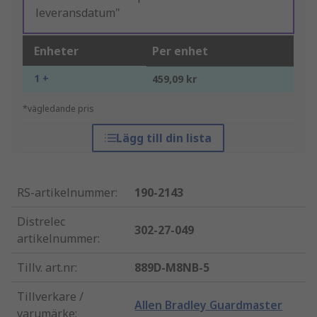
leveransdatum"
Enheter
Per enhet
1 +
459,09 kr
*vägledande pris
Lägg till din lista
RS-artikelnummer
:
190-2143
Distrelec
302-27-049
artikelnummer
:
Tillv. art.nr
:
889D-M8NB-5
Tillverkare /
Allen Bradley Guardmaster
varumärke
: