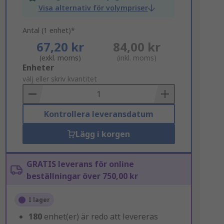
Visa alternativ för volympriser
Antal (1 enhet)*
67,20 kr
84,00 kr
(exkl. moms)
(inkl. moms)
Add
Enheter
to
välj eller skriv kvantitet
Basket
Kontrollera leveransdatum
Lägg i korgen
GRATIS leverans för online
beställningar över 750,00 kr
I lager
180
enhet(er) är redo att levereras