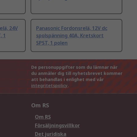
elä, 24V
Panasonic Fordonsrelä, 12V dc
, 1
spolspänning 40A, Kretskort
SPST, 1 polen
De personuppgifter som du lämnar när
du anmäler dig till nyhetsbrevet kommer
att behandlas i enlighet med vår
integritetspolicy
.
Om RS
Om RS
Försäljningsvillkor
Det juridiska