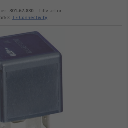
mer
:
301-67-830
Tillv. art.nr
:
märke
:
TE Connectivity