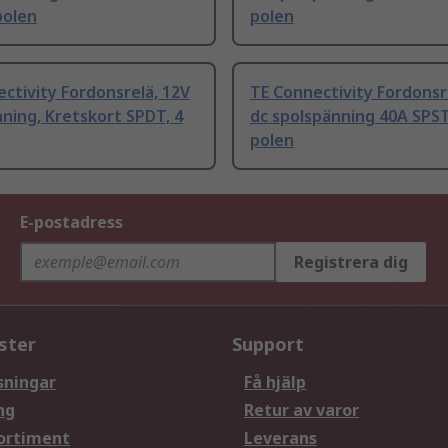
polen
polen
ctivity Fordonsrelä, 12V
TE Connectivity Fordonsr
ning, Kretskort SPDT, 4
dc spolspänning 40A SPST
polen
E-postadress
Registrera dig
ster
Support
sningar
Få hjälp
ng
Retur av varor
ortiment
Leverans