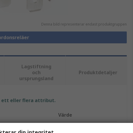
Denna bild representerar endast produktgruppen
Fordonsreläer
Lagstiftning
och
Produktdetaljer
ursprungsland
tt eller flera attribut.
Värde
TE Connectivity
kterar din integritet