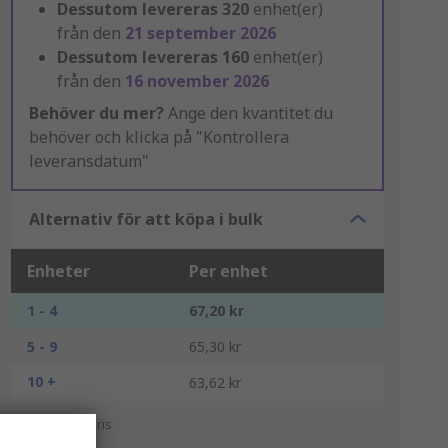
Dessutom levereras
320
enhet(er)
från den
21 september 2026
Dessutom levereras
160
enhet(er)
från den
16 november 2026
Behöver du mer?
Ange den kvantitet du
behöver och klicka på "Kontrollera
leveransdatum"
Alternativ för att köpa i bulk
Enheter
Per enhet
1 - 4
67,20 kr
5 - 9
65,30 kr
10 +
63,62 kr
*vägledande pris