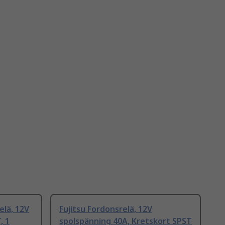
elä, 12V
Fujitsu Fordonsrelä, 12V
, 1
spolspänning 40A, Kretskort SPST