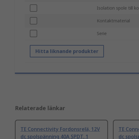
Isolation spole till k
Kontaktmaterial
Serie
Hitta liknande produkter
Relaterade länkar
TE Connectivity Fordonsrelä, 12V
TE Conne
dc spolspänning 40A SPDT, 1
dc spols