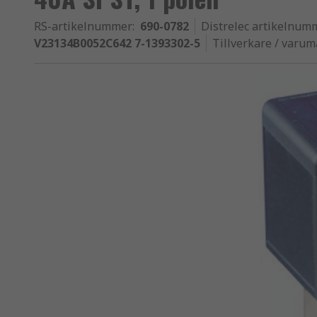
RS-artikelnummer
:
690-0782
Distrelec artikelnum
V23134B0052C642 7-1393302-5
Tillverkare / varu