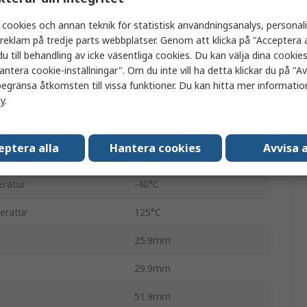
Fordonsrelä
 cookies och annan teknik för statistisk användningsanalys, personal
a reklam på tredje parts webbplatser. Genom att klicka på "Acceptera a
1.6W
u till behandling av icke väsentliga cookies. Du kan välja dina cooki
antera cookie-inställningar". Om du inte vill ha detta klickar du på "Avv
90Ω
egränsa åtkomsten till vissa funktioner. Du kan hitta mer information
n
SPST
cy
.
1
eptera alla
Hantera cookies
Avvisa a
Snabbkoppling
eratur
-40°C
eratur
125°C
25.9mm
29.9mm
51.9mm