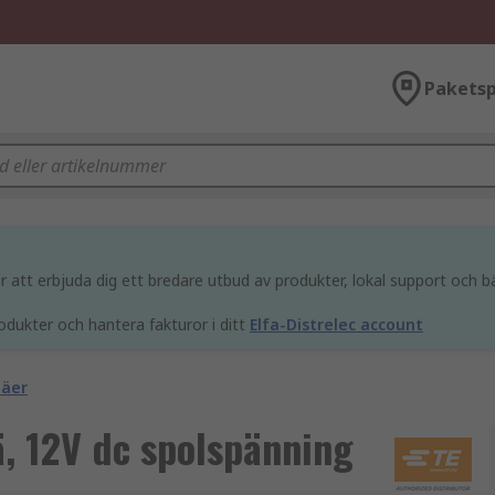
Paketsp
att erbjuda dig ett bredare utbud av produkter, lokal support och bä
odukter och hantera fakturor i ditt
Elfa-Distrelec account
läer
ä, 12V dc spolspänning