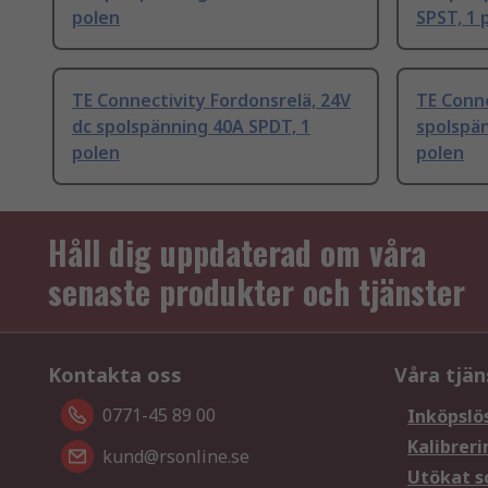
polen
SPST, 1 
TE Connectivity Fordonsrelä, 24V
TE Conne
dc spolspänning 40A SPDT, 1
spolspän
polen
polen
Håll dig uppdaterad om våra
senaste produkter och tjänster
Kontakta oss
Våra tjän
0771-45 89 00
Inköpslö
Kalibreri
kund@rsonline.se
Utökat s