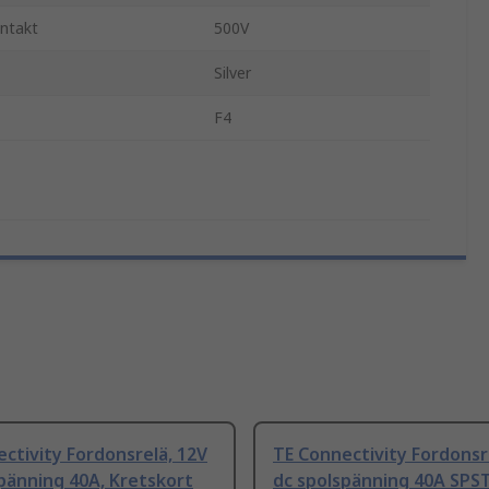
ontakt
500V
Silver
F4
ctivity Fordonsrelä, 12V
TE Connectivity Fordonsr
pänning 40A, Kretskort
dc spolspänning 40A SPST