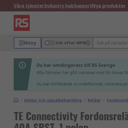
Våra tjänster
Industry hub
Support
Nya produkter
Meny
Sök efter MPN
Du har omdirigerats till RS Sverige
Elfa-Distrelec har gått samman med RS Group för 
Du kan fortfarande se orderhistorik, returnera pr
/
Reläer och signalbehandling
/
Reläer
/
Fordonsre
TE Connectivity Fordonsrel
40A SPST, 1 polen