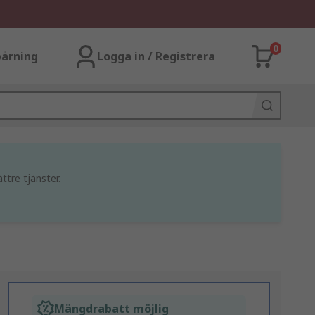
0
årning
Logga in / Registrera
ttre tjänster.
Mängdrabatt möjlig