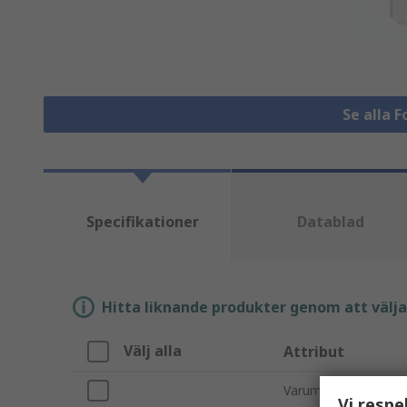
Se alla 
Specifikationer
Datablad
Hitta liknande produkter genom att välja e
Välj alla
Attribut
Varumärke
Vi respe