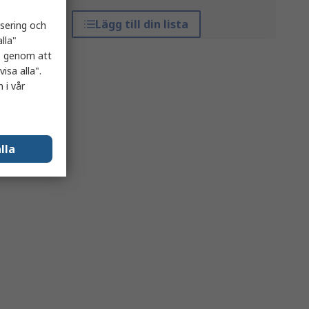
Lägg till din lista
isering och
lla"
es genom att
isa alla".
 i vår
lla