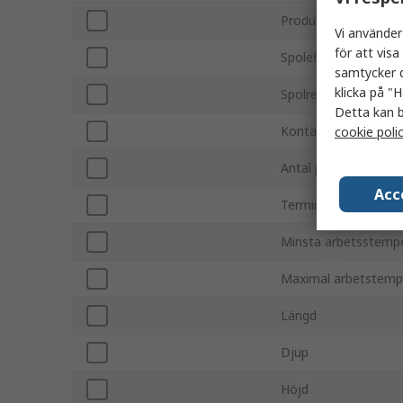
Produkttyp
Vi använder
för att vis
Spoleffekt
samtycker d
klicka på "H
Spolresistans
Detta kan b
Kontaktkonfiguratio
cookie poli
Antal poler
Acc
Terminaltyp
Minsta arbetsstemp
Maximal arbetstemp
Längd
Djup
Höjd