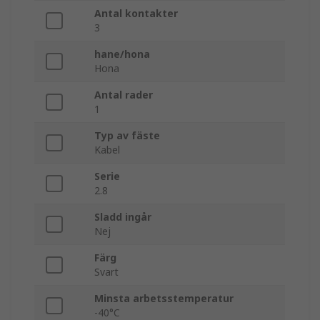
Antal kontakter
3
hane/hona
Hona
Antal rader
1
Typ av fäste
Kabel
Serie
2.8
Sladd ingår
Nej
Färg
Svart
Minsta arbetsstemperatur
-40°C