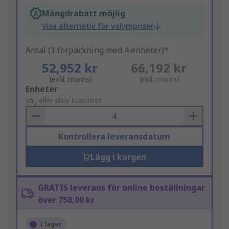
Mängdrabatt möjlig
Visa alternativ för volympriser
Antal (1 förpackning med 4 enheter)*
52,952 kr
66,192 kr
(exkl. moms)
(inkl. moms)
Add
Enheter
to
välj eller skriv kvantitet
Basket
Kontrollera leveransdatum
Lägg i korgen
GRATIS leverans för online beställningar
över 750,00 kr
I lager