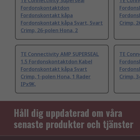
TE Connectivity Superseal
TE Conne
Fordonskontaktdon
Fordons
Fordonskontakt kåpa
Fordons
Fordonskontakt kåpa Svart, Svart
Crimp, 2
Crimp, 26-polen Hona, 2
TE Connectivity AMP SUPERSEAL
TE Conn
1.5 Fordonskontaktdon Kabel
Fordons
Fordonskontakt kåpa Svart
Fordons
Crimp, 1-polen Hona, 1 Rader
Crimp, 3
IPx9K,
Håll dig uppdaterad om våra
senaste produkter och tjänster