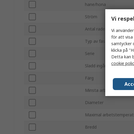
hane/hona
Ström
Vi respe
Antal rader
Vi använder
för att vis
Typ av fäste
samtycker d
klicka på "H
Serie
Detta kan b
cookie poli
Sladd ingår
Färg
Acc
Minsta arbetsstemperat
Diameter
Maximal arbetstemperat
Bredd