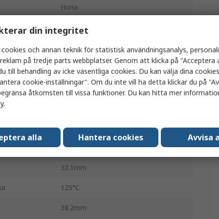
Hona
7A
kterar din integritet
2
 cookies och annan teknik för statistisk användningsanalys, personal
a reklam på tredje parts webbplatser. Genom att klicka på "Acceptera a
Fordonskontakt kåpa
u till behandling av icke väsentliga cookies. Du kan välja dina cooki
antera cookie-inställningar". Om du inte vill ha detta klickar du på "Avv
Superseal
egränsa åtkomsten till vissa funktioner. Du kan hitta mer information
cy
.
Nej
Svart, Svart
eptera alla
Hantera cookies
Avvisa a
ur
-40°C
32.1mm
ur
125°C
38.2mm