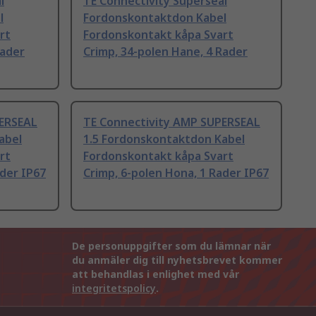
l
TE Connectivity Superseal
l
Fordonskontaktdon Kabel
rt
Fordonskontakt kåpa Svart
Rader
Crimp, 34-polen Hane, 4 Rader
PERSEAL
TE Connectivity AMP SUPERSEAL
abel
1.5 Fordonskontaktdon Kabel
rt
Fordonskontakt kåpa Svart
ader IP67
Crimp, 6-polen Hona, 1 Rader IP67
De personuppgifter som du lämnar när
du anmäler dig till nyhetsbrevet kommer
att behandlas i enlighet med vår
integritetspolicy
.