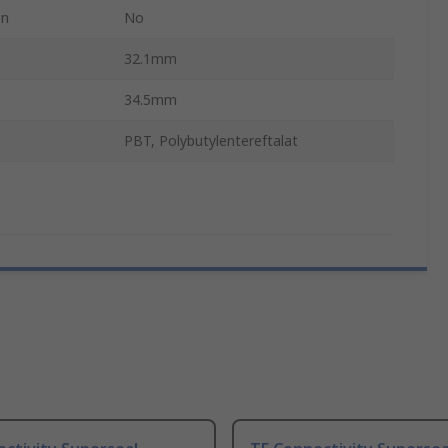
en
No
32.1mm
34.5mm
PBT, Polybutylentereftalat