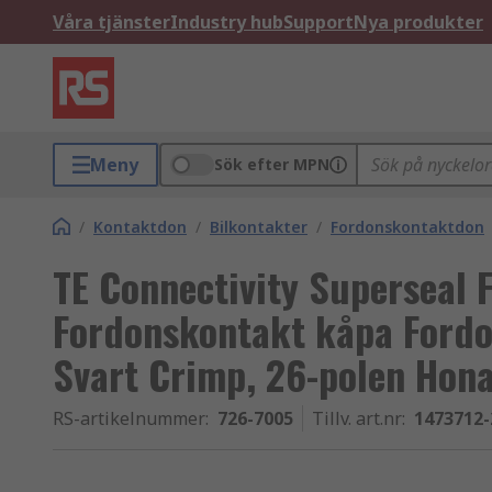
Våra tjänster
Industry hub
Support
Nya produkter
Meny
Sök efter MPN
/
Kontaktdon
/
Bilkontakter
/
Fordonskontaktdon
TE Connectivity Superseal
Fordonskontakt kåpa Fordo
Svart Crimp, 26-polen Hona
RS-artikelnummer
:
726-7005
Tillv. art.nr
:
1473712-