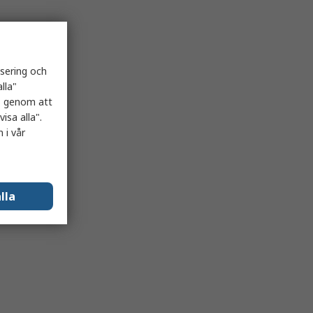
isering och
lla"
es genom att
isa alla".
 i vår
lla