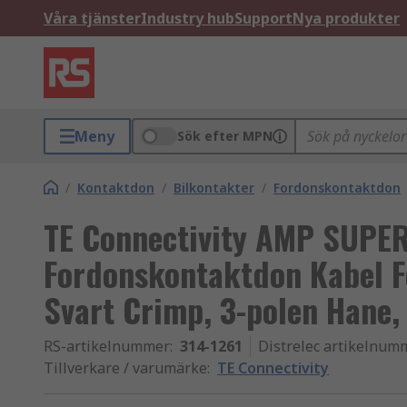
Våra tjänster
Industry hub
Support
Nya produkter
Meny
Sök efter MPN
/
Kontaktdon
/
Bilkontakter
/
Fordonskontaktdon
TE Connectivity AMP SUPER
Fordonskontaktdon Kabel 
Svart Crimp, 3-polen Hane,
RS-artikelnummer
:
314-1261
Distrelec artikelnum
Tillverkare / varumärke
:
TE Connectivity