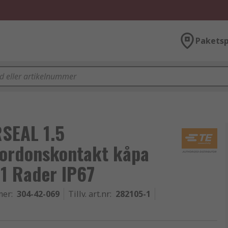
Paketsp
SEAL 1.5
Fordonskontakt kåpa
 1 Rader IP67
mer
:
304-42-069
Tillv. art.nr
:
282105-1