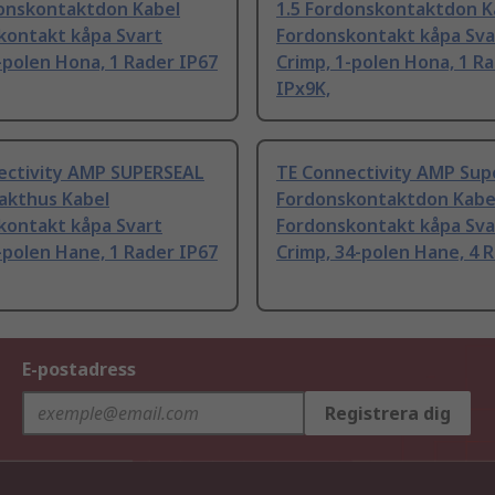
donskontaktdon Kabel
1.5 Fordonskontaktdon K
kontakt kåpa Svart
Fordonskontakt kåpa Sva
-polen Hona, 1 Rader IP67
Crimp, 1-polen Hona, 1 R
IPx9K,
ectivity AMP SUPERSEAL
TE Connectivity AMP Sup
akthus Kabel
Fordonskontaktdon Kabe
kontakt kåpa Svart
Fordonskontakt kåpa Sva
-polen Hane, 1 Rader IP67
Crimp, 34-polen Hane, 4 
E-postadress
Registrera dig