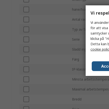
hane/hona
Vi respe
Antal rader
Vi använder
för att vis
Typ av fäste
samtycker d
klicka på "H
Serie
Detta kan b
cookie poli
Sladd ingår
Färg
Acc
IP-klassning
Minsta arbetsstempera
Maximal arbetstemper
Bredd