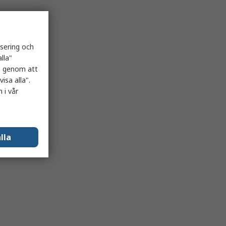
isering och
lla"
es genom att
isa alla".
 i vår
lla