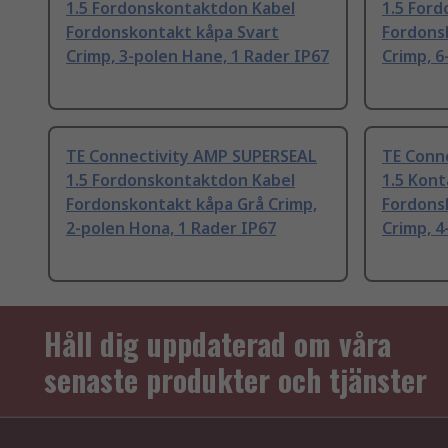
1.5 Fordonskontaktdon Kabel
1.5 For
Fordonskontakt kåpa Svart
Fordons
Crimp, 3-polen Hane, 1 Rader IP67
Crimp, 6
TE Connectivity AMP SUPERSEAL
TE Conn
1.5 Fordonskontaktdon Kabel
1.5 Kont
Fordonskontakt kåpa Grå Crimp,
Fordons
2-polen Hona, 1 Rader IP67
Crimp, 4
Håll dig uppdaterad om våra
senaste produkter och tjänster