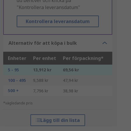
du behöver och klicka på
"Kontrollera leveransdatum"
Kontrollera leveransdatum
Alternativ för att köpa i bulk
Enheter
Per enhet
Per förpackning*
5 - 95
13,912 kr
69,56 kr
100 - 495
9,588 kr
47,94 kr
500 +
7,796 kr
38,98 kr
*vägledande pris
Lägg till din lista