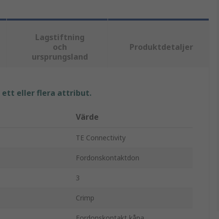
Lagstiftning
och
Produktdetaljer
ursprungsland
tt eller flera attribut.
Värde
TE Connectivity
Fordonskontaktdon
3
Crimp
Fordonskontakt kåpa