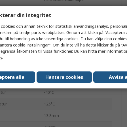
Hane
kterar din integritet
1
 cookies och annan teknik för statistisk användningsanalys, personal
a reklam på tredje parts webbplatser. Genom att klicka på "Acceptera a
Kabel
u till behandling av icke väsentliga cookies. Du kan välja dina cooki
antera cookie-inställningar". Om du inte vill ha detta klickar du på "Avv
AMP SUPERSEAL 1.5
egränsa åtkomsten till vissa funktioner. Du kan hitta mer information
cy
.
Nej
Svart
eptera alla
Hantera cookies
Avvisa a
IP67
tur
-40°C
atur
125°C
13.8mm