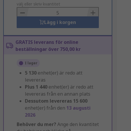
to
välj eller skriv kvantitet
Basket
Lägg i korgen
GRATIS leverans för online
beställningar över 750,00 kr
I lager
5 130
enhet(er) är redo att
levereras
Plus
1 440
enhet(er) är redo att
levereras från en annan plats
Dessutom levereras
15 600
enhet(er) från den
13 augusti
2026
Behöver du mer?
Ange den kvantitet