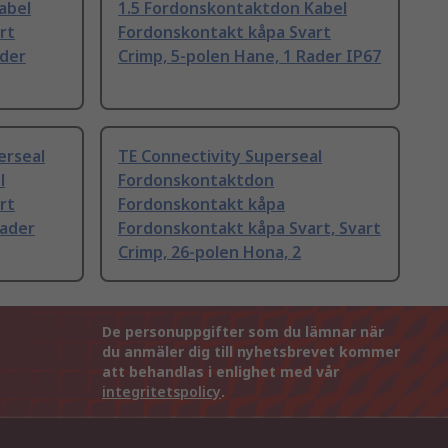
abel
1.5 Fordonskontaktdon Kabel
rt
Fordonskontakt kåpa Svart
ader
Crimp, 5-polen Hane, 1 Rader IP67
erseal
TE Connectivity Superseal
l
Fordonskontaktdon
rt
Fordonskontakt kåpa
Rader
Fordonskontakt kåpa Svart, Svart
Crimp, 26-polen Hona, 2
De personuppgifter som du lämnar när
du anmäler dig till nyhetsbrevet kommer
att behandlas i enlighet med vår
integritetspolicy
.