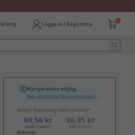
0
årning
Logga in / Registrera
Mängdrabatt möjlig
Visa alternativ för volympriser
Antal (1 förpackning med 5 enheter)*
69,56 kr
86,95 kr
(exkl. moms)
(inkl. moms)
Add
Enheter