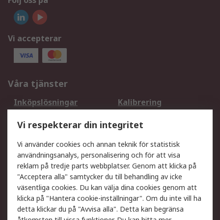
Följ oss på
Vi accepterar
Våra tjänster
Inköpslösningar
Kalibrering
Utökat sortiment
Oljetestning och analys
Vi respekterar din integritet
DesignSpark
Teknisk Support
Ditt lokala säljteam
Exportlösningar
Vi använder cookies och annan teknik för statistisk
användningsanalys, personalisering och för att visa
reklam på tredje parts webbplatser. Genom att klicka på
Support
"Acceptera alla" samtycker du till behandling av icke
Få hjälp
Retur av varor
väsentliga cookies. Du kan välja dina cookies genom att
klicka på "Hantera cookie-inställningar". Om du inte vill ha
Leverans
Spåra din order
detta klickar du på "Avvisa alla". Detta kan begränsa
Begär en fakturakopi
Fördelar med RS-konto
åtkomsten till vissa funktioner. Du kan hitta mer