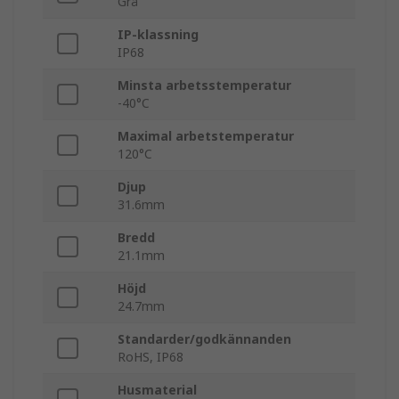
Grå
IP-klassning
IP68
Minsta arbetsstemperatur
-40°C
Maximal arbetstemperatur
120°C
Djup
31.6mm
Bredd
21.1mm
Höjd
24.7mm
Standarder/godkännanden
RoHS, IP68
Husmaterial