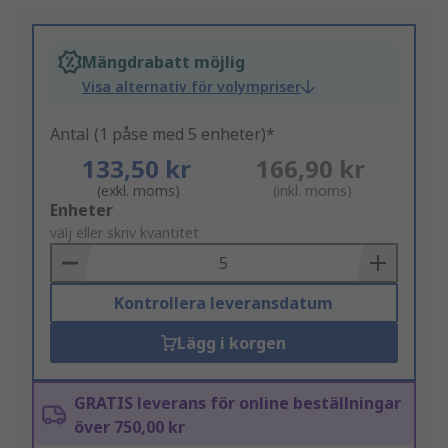
Mängdrabatt möjlig
Visa alternativ för volympriser
Antal (1 påse med 5 enheter)*
133,50 kr
166,90 kr
(exkl. moms)
(inkl. moms)
Add
Enheter
to
välj eller skriv kvantitet
Basket
Kontrollera leveransdatum
Lägg i korgen
GRATIS leverans för online beställningar
över 750,00 kr