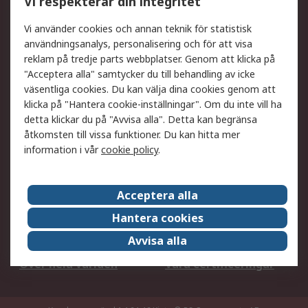
Vi respekterar din integritet
DesignSpark
Teknisk Support
Ditt lokala säljteam
Exportlösningar
Vi använder cookies och annan teknik för statistisk
användningsanalys, personalisering och för att visa
reklam på tredje parts webbplatser. Genom att klicka på
Support
"Acceptera alla" samtycker du till behandling av icke
Få hjälp
Retur av varor
väsentliga cookies. Du kan välja dina cookies genom att
klicka på "Hantera cookie-inställningar". Om du inte vill ha
Leverans
Spåra din order
detta klickar du på "Avvisa alla". Detta kan begränsa
Begär en fakturakopi
Fördelar med RS-konto
åtkomsten till vissa funktioner. Du kan hitta mer
Betalningsalternativ
Okdo
information i vår
cookie policy
.
Om RS
Acceptera alla
Om RS
Försäljningsvillkor
Hantera cookies
Det juridiska
Press Centre
Avvisa alla
Jobba hos RS
ESG
Över hela världen
Våra certificeringar