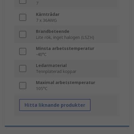
7
Kärntrådar
7 x 36AWG
Brandbeteende
Lite rök, inget halogen (LSZH)
Minsta arbetsstemperatur
-40°C
Ledarmaterial
Tennpläterad koppar
Maximal arbetstemperatur
105°C
Hitta liknande produkter