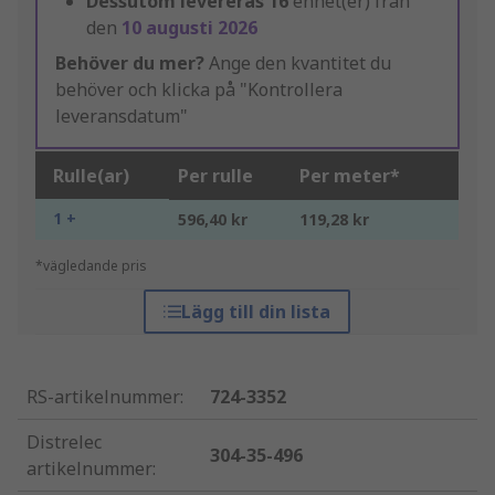
Dessutom levereras
16
enhet(er) från
den
10 augusti 2026
Behöver du mer?
Ange den kvantitet du
behöver och klicka på "Kontrollera
leveransdatum"
Rulle(ar)
Per rulle
Per meter*
1 +
596,40 kr
119,28 kr
*vägledande pris
Lägg till din lista
RS-artikelnummer
:
724-3352
Distrelec
304-35-496
artikelnummer
: