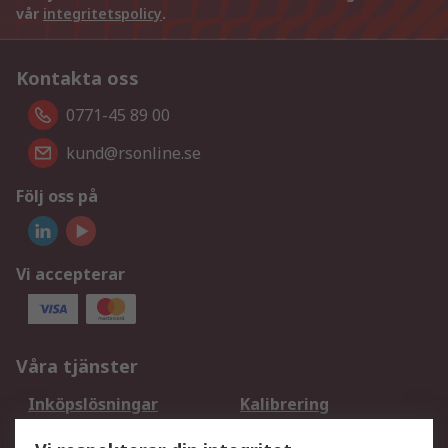
vår
integritetspolicy
.
Kontakta oss
0771-45 89 00
kund@rsonline.se
Följ oss på
Vi accepterar
Våra tjänster
Inköpslösningar
Kalibrering
Utökat sortiment
Oljetestning och analys