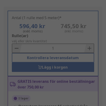
Antal (1 rulle med 5 meter)*
596,40 kr
745,50 kr
(exkl. moms)
(inkl. moms)
Add
Rulle(ar)
to
välj eller skriv kvantitet
Basket
Kontrollera leveransdatum
Lägg i korgen
GRATIS leverans för online beställningar
över 750,00 kr
I lager