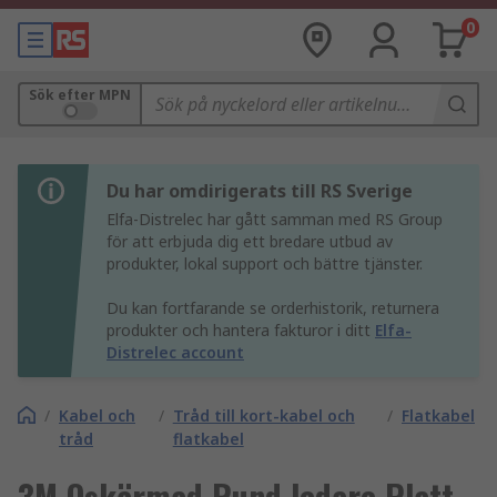
0
Sök efter MPN
Du har omdirigerats till RS Sverige
Elfa-Distrelec har gått samman med RS Group
för att erbjuda dig ett bredare utbud av
produkter, lokal support och bättre tjänster.
Du kan fortfarande se orderhistorik, returnera
produkter och hantera fakturor i ditt
Elfa-
Distrelec account
/
Kabel och
/
Tråd till kort-kabel och
/
Flatkabel
tråd
flatkabel
3M Oskärmad Rund ledare Platt