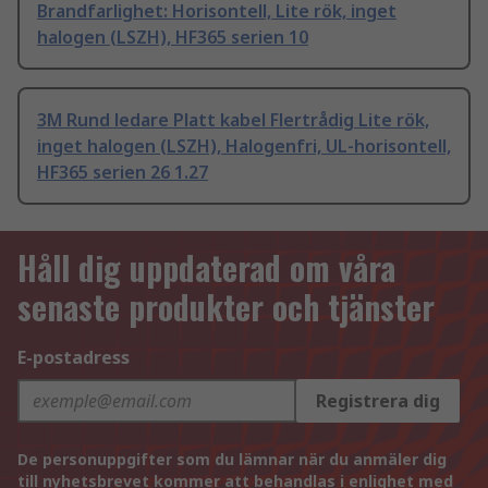
Brandfarlighet: Horisontell, Lite rök, inget
halogen (LSZH), HF365 serien 10
3M Rund ledare Platt kabel Flertrådig Lite rök,
inget halogen (LSZH), Halogenfri, UL-horisontell,
HF365 serien 26 1.27
Håll dig uppdaterad om våra
senaste produkter och tjänster
E-postadress
Registrera dig
De personuppgifter som du lämnar när du anmäler dig
till nyhetsbrevet kommer att behandlas i enlighet med