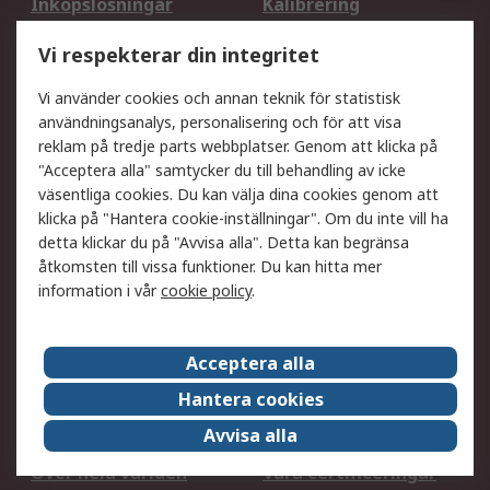
Inköpslösningar
Kalibrering
Utökat sortiment
Oljetestning och analys
Vi respekterar din integritet
DesignSpark
Teknisk Support
Ditt lokala säljteam
Exportlösningar
Vi använder cookies och annan teknik för statistisk
användningsanalys, personalisering och för att visa
reklam på tredje parts webbplatser. Genom att klicka på
Support
"Acceptera alla" samtycker du till behandling av icke
Få hjälp
Retur av varor
väsentliga cookies. Du kan välja dina cookies genom att
klicka på "Hantera cookie-inställningar". Om du inte vill ha
Leverans
Spåra din order
detta klickar du på "Avvisa alla". Detta kan begränsa
Begär en fakturakopi
Fördelar med RS-konto
åtkomsten till vissa funktioner. Du kan hitta mer
Betalningsalternativ
Okdo
information i vår
cookie policy
.
Om RS
Acceptera alla
Om RS
Försäljningsvillkor
Hantera cookies
Det juridiska
Press Centre
Avvisa alla
Jobba hos RS
ESG
Över hela världen
Våra certificeringar