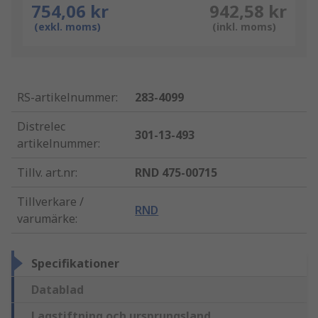
754,06 kr
942,58 kr
(exkl. moms)
(inkl. moms)
RS-artikelnummer
:
283-4099
Distrelec
301-13-493
artikelnummer
:
Tillv. art.nr
:
RND 475-00715
Tillverkare /
RND
varumärke
:
Specifikationer
Datablad
Lagstiftning och ursprungsland