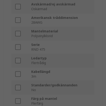
Avskärmad/ej avskärmad
Oskärmad
Amerikansk tråddimension
28AWG
Mantelmaterial
Polyvinylklorid
Serie
RND 475
Ledartyp
Flertrådig
Kabellängd
3m
Standarder/godkännanden
No
Färg på mantel
Flerfärg