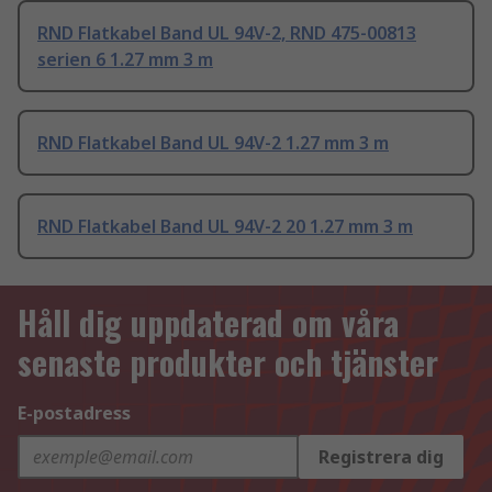
RND Flatkabel Band UL 94V-2, RND 475-00813
serien 6 1.27 mm 3 m
RND Flatkabel Band UL 94V-2 1.27 mm 3 m
RND Flatkabel Band UL 94V-2 20 1.27 mm 3 m
Håll dig uppdaterad om våra
senaste produkter och tjänster
E-postadress
Registrera dig