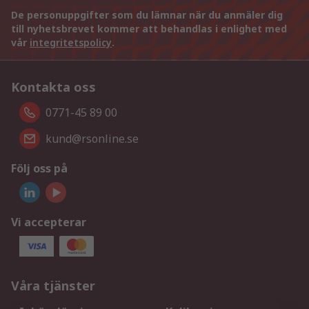
De personuppgifter som du lämnar när du anmäler dig
till nyhetsbrevet kommer att behandlas i enlighet med
vår
integritetspolicy
.
Kontakta oss
0771-45 89 00
kund@rsonline.se
Följ oss på
Vi accepterar
Våra tjänster