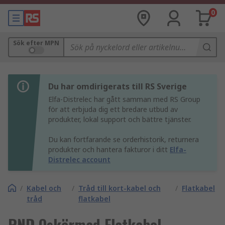
0
Sök efter MPN
Du har omdirigerats till RS Sverige
Elfa-Distrelec har gått samman med RS Group
för att erbjuda dig ett bredare utbud av
produkter, lokal support och bättre tjänster.
Du kan fortfarande se orderhistorik, returnera
produkter och hantera fakturor i ditt
Elfa-
Distrelec account
/
Kabel och
/
Tråd till kort-kabel och
/
Flatkabel
tråd
flatkabel
RND Oskärmad Flatkabel