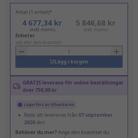
Antal (1 enhet)*
4 677,34 kr
5 846,68 kr
(exkl. moms)
(inkl. moms)
Add
Enheter
to
välj eller skriv kvantitet
Basket
Lägg i korgen
GRATIS leverans för online beställningar
över 750,00 kr
Lagerförs av tillverkaren
Redo att levereras från
07 september
2026
den
Behöver du mer?
Ange den kvantitet du