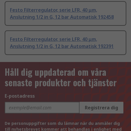
Festo Filterregulator, serie LFR, 40 μm,
Anslutning 1/2 in G, 12 bar Automatisk 192458
Festo Filterregulator, serie LFR, 40 μm,
Anslutning 1/2 in G, 12 bar Automatisk 192391
Håll dig uppdaterad om våra
senaste produkter och tjänster
E-postadress
Registrera dig
De personuppgifter som du lämnar när du anmäler dig
till nyhetsbrevet kommer att behandlas i enlighet med