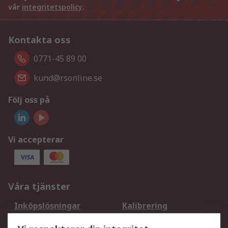
vår
integritetspolicy
.
Kontakta oss
0771-45 89 00
kund@rsonline.se
Följ oss på
Vi accepterar
Våra tjänster
Inköpslösningar
Kalibrering
Utökat sortiment
Oljetestning och analys