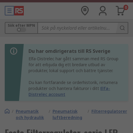
0
Sök efter MPN
Du har omdirigerats till RS Sverige
Elfa-Distrelec har gått samman med RS Group
för att erbjuda dig ett bredare utbud av
produkter, lokal support och bättre tjänster.
Du kan fortfarande se orderhistorik, returnera
produkter och hantera fakturor i ditt
Elfa-
Distrelec account
/
Pneumatik
/
Pneumatisk
/
Filterregulatorer
och hydraulik
luftberedning
Festo Filterregulator, serie LFR,