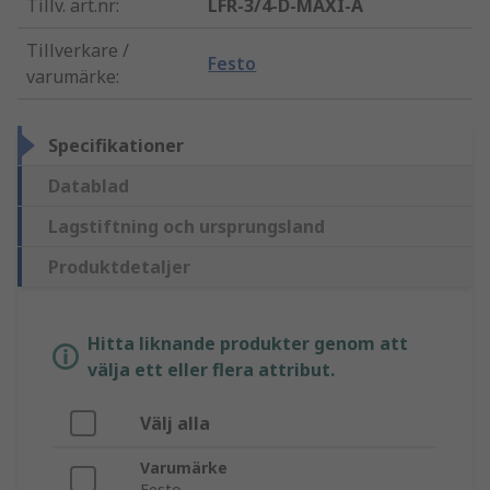
Tillv. art.nr
:
LFR-3/4-D-MAXI-A
Tillverkare /
Festo
varumärke
:
Specifikationer
Datablad
Lagstiftning och ursprungsland
Produktdetaljer
Hitta liknande produkter genom att
välja ett eller flera attribut.
Välj alla
Varumärke
Festo