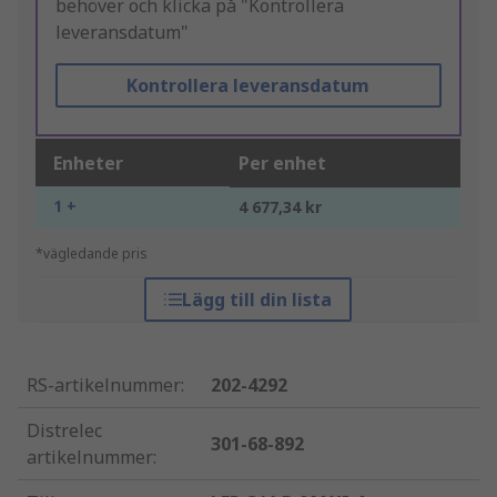
behöver och klicka på "Kontrollera
leveransdatum"
Kontrollera leveransdatum
Enheter
Per enhet
1 +
4 677,34 kr
*vägledande pris
Lägg till din lista
RS-artikelnummer
:
202-4292
Distrelec
301-68-892
artikelnummer
: