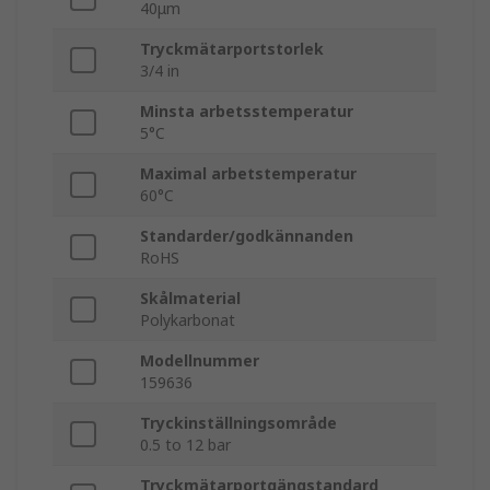
40μm
Tryckmätarportstorlek
3/4 in
Minsta arbetsstemperatur
5°C
Maximal arbetstemperatur
60°C
Standarder/godkännanden
RoHS
Skålmaterial
Polykarbonat
Modellnummer
159636
Tryckinställningsområde
0.5 to 12 bar
Tryckmätarportgängstandard