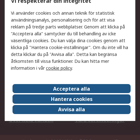
Vi respekterar din integritet
DesignSpark
Teknisk Support
Ditt lokala säljteam
Exportlösningar
Vi använder cookies och annan teknik för statistisk
användningsanalys, personalisering och för att visa
reklam på tredje parts webbplatser. Genom att klicka på
Support
"Acceptera alla" samtycker du till behandling av icke
Få hjälp
Retur av varor
väsentliga cookies. Du kan välja dina cookies genom att
klicka på "Hantera cookie-inställningar". Om du inte vill ha
Leverans
Spåra din order
detta klickar du på "Avvisa alla". Detta kan begränsa
Begär en fakturakopi
Fördelar med RS-konto
åtkomsten till vissa funktioner. Du kan hitta mer
Betalningsalternativ
Okdo
information i vår
cookie policy
.
Om RS
Acceptera alla
Om RS
Försäljningsvillkor
Hantera cookies
Det juridiska
Press Centre
Avvisa alla
Jobba hos RS
ESG
Över hela världen
Våra certificeringar