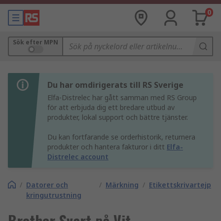
0
Sök efter MPN
Du har omdirigerats till RS Sverige
Elfa-Distrelec har gått samman med RS Group
för att erbjuda dig ett bredare utbud av
produkter, lokal support och bättre tjänster.
Du kan fortfarande se orderhistorik, returnera
produkter och hantera fakturor i ditt
Elfa-
Distrelec account
/
Datorer och
/
Märkning
/
Etikettskrivartejp
kringutrustning
Brother Svart på Vit