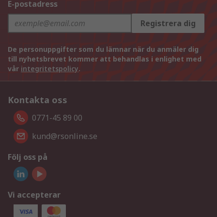
E-postadress
Registrera dig
De personuppgifter som du lämnar när du anmäler dig
till nyhetsbrevet kommer att behandlas i enlighet med
vår
integritetspolicy
.
Kontakta oss
0771-45 89 00
kund@rsonline.se
Följ oss på
Vi accepterar