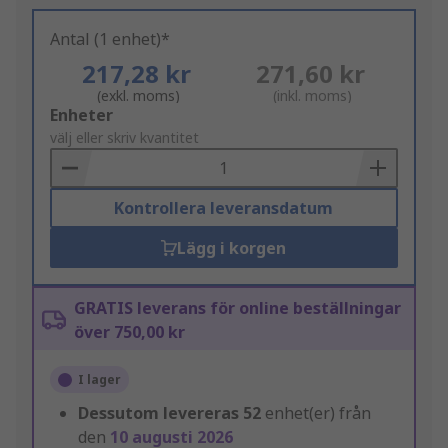
Antal (1 enhet)*
217,28 kr
271,60 kr
(exkl. moms)
(inkl. moms)
Add
Enheter
to
välj eller skriv kvantitet
Basket
Kontrollera leveransdatum
Lägg i korgen
GRATIS leverans för online beställningar
över 750,00 kr
I lager
Dessutom levereras
52
enhet(er) från
den
10 augusti 2026