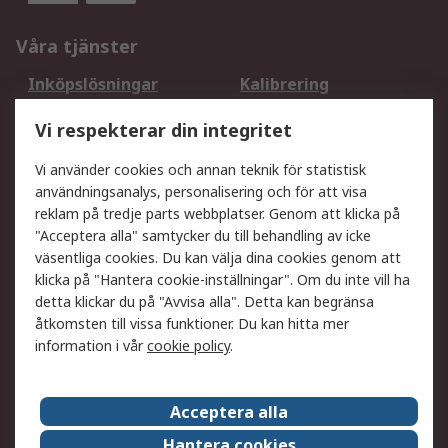
Våra tjänster
Inköpslösningar
Kalibrering
Utökat sortiment
Oljetestning och analys
Vi respekterar din integritet
DesignSpark
Teknisk Support
Ditt lokala säljteam
Exportlösningar
Vi använder cookies och annan teknik för statistisk
användningsanalys, personalisering och för att visa
reklam på tredje parts webbplatser. Genom att klicka på
Support
"Acceptera alla" samtycker du till behandling av icke
Få hjälp
Retur av varor
väsentliga cookies. Du kan välja dina cookies genom att
klicka på "Hantera cookie-inställningar". Om du inte vill ha
Leverans
Spåra din order
detta klickar du på "Avvisa alla". Detta kan begränsa
Begär en fakturakopi
Fördelar med RS-konto
åtkomsten till vissa funktioner. Du kan hitta mer
Betalningsalternativ
Okdo
information i vår
cookie policy
.
Om RS
Acceptera alla
Om RS
Försäljningsvillkor
Hantera cookies