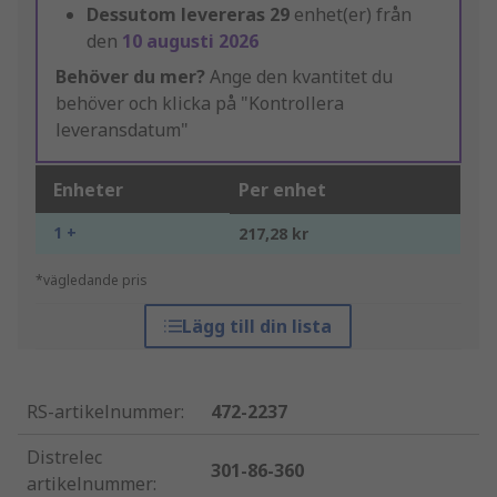
Dessutom levereras
29
enhet(er) från
den
10 augusti 2026
Behöver du mer?
Ange den kvantitet du
behöver och klicka på "Kontrollera
leveransdatum"
Enheter
Per enhet
1 +
217,28 kr
*vägledande pris
Lägg till din lista
RS-artikelnummer
:
472-2237
Distrelec
301-86-360
artikelnummer
: