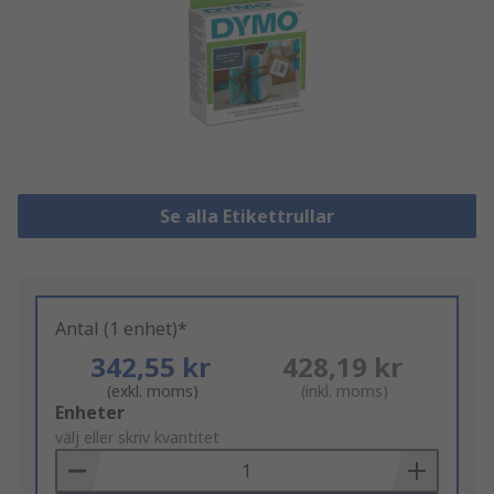
Se alla Etikettrullar
Antal (1 enhet)*
342,55 kr
428,19 kr
(exkl. moms)
(inkl. moms)
Add
Enheter
to
välj eller skriv kvantitet
Basket