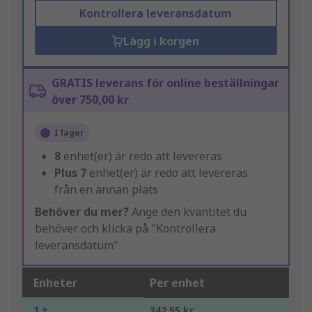
Kontrollera leveransdatum
Lägg i korgen
GRATIS leverans för online beställningar
över 750,00 kr
I lager
8
enhet(er) är redo att levereras
Plus
7
enhet(er) är redo att levereras
från en annan plats
Behöver du mer?
Ange den kvantitet du
behöver och klicka på "Kontrollera
leveransdatum"
Enheter
Per enhet
1 +
342,55 kr