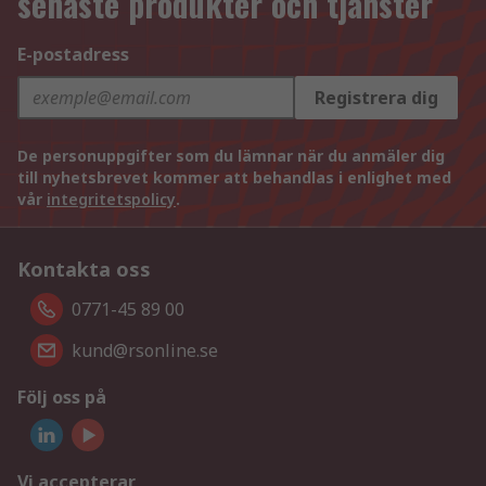
senaste produkter och tjänster
E-postadress
Registrera dig
De personuppgifter som du lämnar när du anmäler dig
till nyhetsbrevet kommer att behandlas i enlighet med
vår
integritetspolicy
.
Kontakta oss
0771-45 89 00
kund@rsonline.se
Följ oss på
Vi accepterar