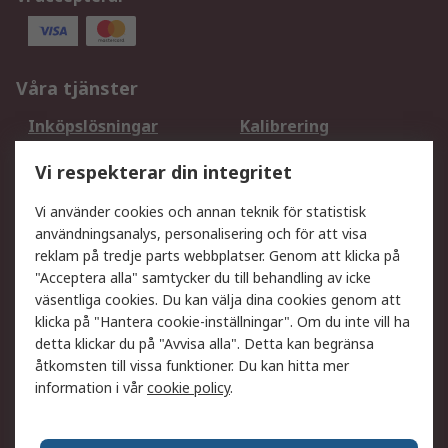
Våra tjänster
Inköpslösningar
Kalibrering
Utökat sortiment
Oljetestning och analys
Vi respekterar din integritet
DesignSpark
Teknisk Support
Ditt lokala säljteam
Exportlösningar
Vi använder cookies och annan teknik för statistisk
användningsanalys, personalisering och för att visa
reklam på tredje parts webbplatser. Genom att klicka på
Support
"Acceptera alla" samtycker du till behandling av icke
Få hjälp
Retur av varor
väsentliga cookies. Du kan välja dina cookies genom att
klicka på "Hantera cookie-inställningar". Om du inte vill ha
Leverans
Spåra din order
detta klickar du på "Avvisa alla". Detta kan begränsa
Begär en fakturakopi
Fördelar med RS-konto
åtkomsten till vissa funktioner. Du kan hitta mer
Betalningsalternativ
Okdo
information i vår
cookie policy
.
Om RS