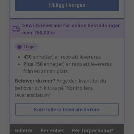
Lägg i korgen
GRATIS leverans för online beställningar
över 750,00 kr
I lager
430
enhet(er) är redo att levereras
Plus
150
enhet(er) är redo att levereras
från en annan plats
Behöver du mer?
Ange den kvantitet du
behöver och klicka på "Kontrollera
leveransdatum"
Kontrollera leveransdatum
Enheter
Per enhet
Per förpackning*