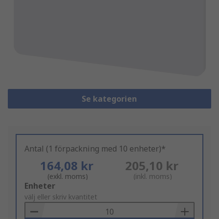
Se kategorien
Antal (1 förpackning med 10 enheter)*
164,08 kr
205,10 kr
(exkl. moms)
(inkl. moms)
Add
Enheter
to
välj eller skriv kvantitet
Basket