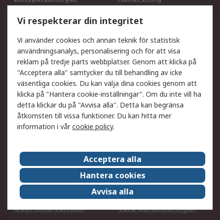
Utökat sortiment
Oljetestning och analys
Vi respekterar din integritet
DesignSpark
Teknisk Support
Ditt lokala säljteam
Exportlösningar
Vi använder cookies och annan teknik för statistisk
användningsanalys, personalisering och för att visa
reklam på tredje parts webbplatser. Genom att klicka på
Support
"Acceptera alla" samtycker du till behandling av icke
Få hjälp
Retur av varor
väsentliga cookies. Du kan välja dina cookies genom att
klicka på "Hantera cookie-inställningar". Om du inte vill ha
Leverans
Spåra din order
detta klickar du på "Avvisa alla". Detta kan begränsa
Begär en fakturakopi
Fördelar med RS-konto
åtkomsten till vissa funktioner. Du kan hitta mer
Betalningsalternativ
Okdo
information i vår
cookie policy
.
Om RS
Acceptera alla
Om RS
Försäljningsvillkor
Hantera cookies
Det juridiska
Press Centre
Avvisa alla
Jobba hos RS
ESG
Över hela världen
Våra certificeringar