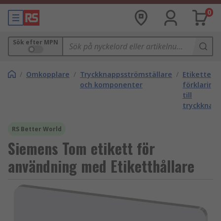
0
Sök efter MPN
/
Omkopplare
/
Tryckknappsströmställare
/
Etiketter 
och komponenter
förklaring
till
tryckknap
RS Better World
Siemens Tom etikett för
användning med Etiketthållare