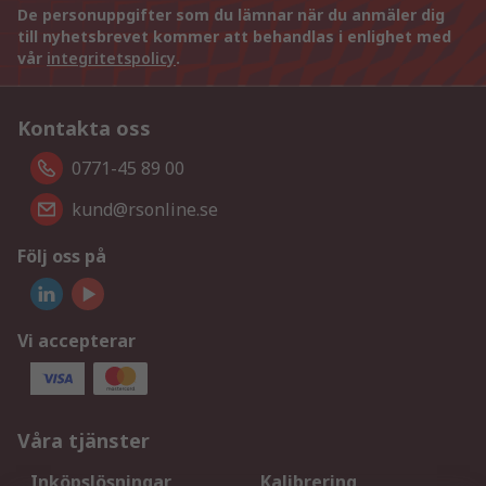
De personuppgifter som du lämnar när du anmäler dig
till nyhetsbrevet kommer att behandlas i enlighet med
vår
integritetspolicy
.
Kontakta oss
0771-45 89 00
kund@rsonline.se
Följ oss på
Vi accepterar
Våra tjänster
Inköpslösningar
Kalibrering