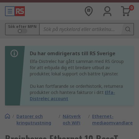
0
Sök efter MPN
Du har omdirigerats till RS Sverige
Elfa-Distrelec har gått samman med RS Group
för att erbjuda dig ett bredare utbud av
produkter, lokal support och bättre tjänster.
Du kan fortfarande se orderhistorik, returnera
produkter och hantera fakturor i ditt
Elfa-
Distrelec account
/
Datorer och
/
Nätverk
/
Ethernet-
kringutrustning
och WiFi
mediaomvandlare
Brainboxes Ethernet 10 BaseT,