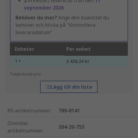
2
enhet(er) levereras från den
17
september 2026
Behöver du mer?
Ange den kvantitet du
behöver och klicka på "Kontrollera
leveransdatum"
Enheter
Per enhet
1 +
2 438,24 kr
*vägledande pris
Lägg till din lista
RS-artikelnummer
:
789-8141
Distrelec
304-20-753
artikelnummer
: