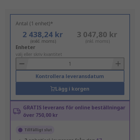
Antal (1 enhet)*
2 438,24 kr
3 047,80 kr
(exkl. moms)
(inkl. moms)
Add
Enheter
to
välj eller skriv kvantitet
Basket
Kontrollera leveransdatum
Lägg i korgen
GRATIS leverans för online beställningar
över 750,00 kr
Tillfälligt slut