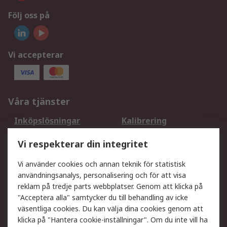
Följ oss på
Vi accepterar
Våra tjänster
Inköpslösningar
Kalibrering
Utökat sortiment
Oljetestning och analys
Vi respekterar din integritet
DesignSpark
Teknisk Support
Ditt lokala säljteam
Exportlösningar
Vi använder cookies och annan teknik för statistisk
användningsanalys, personalisering och för att visa
reklam på tredje parts webbplatser. Genom att klicka på
Support
"Acceptera alla" samtycker du till behandling av icke
Få hjälp
Retur av varor
väsentliga cookies. Du kan välja dina cookies genom att
klicka på "Hantera cookie-inställningar". Om du inte vill ha
Leverans
Spåra din order