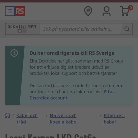
0
Sök efter MPN
Du har omdirigerats till RS Sverige
Elfa-Distrelec har gått samman med RS Group
för att erbjuda dig ett bredare utbud av
produkter, lokal support och bättre tjänster.
Du kan fortfarande se orderhistorik, returnera
produkter och hantera fakturor i ditt
Elfa-
Distrelec account
/
Kabel och
/
Nätverk och
/
Ethernet-
tråd
koaxialkabel
kabel
Leoni Kerpen LKD Cat6a