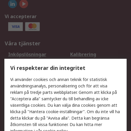
Vi accepterar
Våra tjänster
Inköpslösningar
Kalibrering
Utökat sortiment
Oljetestning och analys
Vi respekterar din integritet
DesignSpark
Teknisk Support
Ditt lokala säljteam
Exportlösningar
Vi använder cookies och annan teknik för statistisk
användningsanalys, personalisering och för att visa
reklam på tredje parts webbplatser. Genom att klicka på
Support
"Acceptera alla" samtycker du till behandling av icke
Få hjälp
Retur av varor
väsentliga cookies. Du kan välja dina cookies genom att
klicka på "Hantera cookie-inställningar". Om du inte vill ha
Leverans
Spåra din order
detta klickar du på "Avvisa alla". Detta kan begränsa
Begär en fakturakopi
Fördelar med RS-konto
åtkomsten till vissa funktioner. Du kan hitta mer
Betalningsalternativ
Okdo
information i vår
cookie policy
.