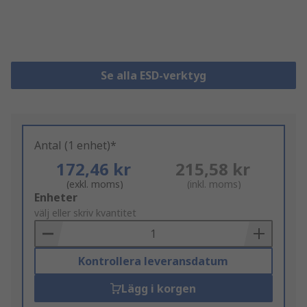
Se alla ESD-verktyg
Antal (1 enhet)*
172,46 kr
215,58 kr
(exkl. moms)
(inkl. moms)
Add
Enheter
to
välj eller skriv kvantitet
Basket
Kontrollera leveransdatum
Lägg i korgen