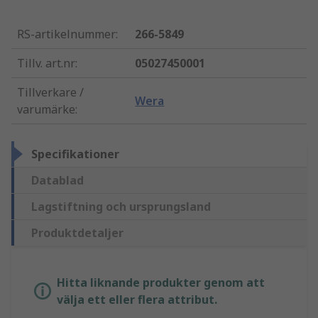
RS-artikelnummer
:
266-5849
Tillv. art.nr
:
05027450001
Tillverkare /
Wera
varumärke
:
Specifikationer
Datablad
Lagstiftning och ursprungsland
Produktdetaljer
Hitta liknande produkter genom att
välja ett eller flera attribut.