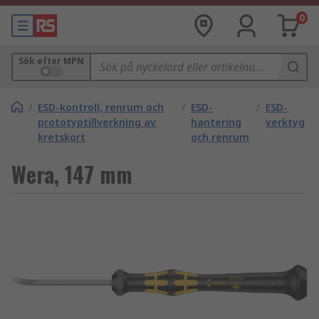
0
Sök efter MPN
/
ESD-kontroll, renrum och
/
ESD-
/
ESD-
prototyptillverkning av
hantering
verktyg
kretskort
och renrum
Wera, 147 mm