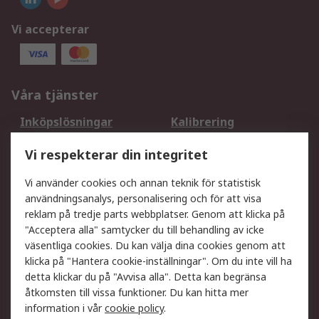
Vi accepterar
Våra tjänster
Inköpslösningar
Kalibrering
Utökat sortiment
Oljetestning och analys
Vi respekterar din integritet
DesignSpark
Teknisk Support
Ditt lokala säljteam
Exportlösningar
Vi använder cookies och annan teknik för statistisk
användningsanalys, personalisering och för att visa
reklam på tredje parts webbplatser. Genom att klicka på
Support
"Acceptera alla" samtycker du till behandling av icke
Få hjälp
Retur av varor
väsentliga cookies. Du kan välja dina cookies genom att
klicka på "Hantera cookie-inställningar". Om du inte vill ha
Leverans
Spåra din order
detta klickar du på "Avvisa alla". Detta kan begränsa
Begär en fakturakopi
Fördelar med RS-konto
åtkomsten till vissa funktioner. Du kan hitta mer
Betalningsalternativ
Okdo
information i vår
cookie policy
.