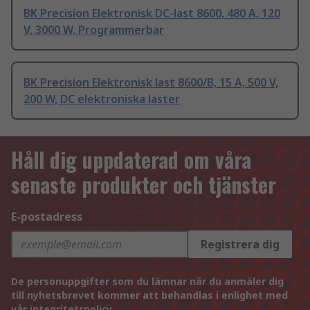
BK Precision Elektronisk DC-last 8600, 480 A, 120
V, 3000 W, Programmerbar
BK Precision Elektronisk last 8600/B, 15 A, 500 V,
200 W, DC elektroniska laster
Håll dig uppdaterad om våra
senaste produkter och tjänster
E-postadress
Registrera dig
De personuppgifter som du lämnar när du anmäler dig
till nyhetsbrevet kommer att behandlas i enlighet med
vår
integritetspolicy
.