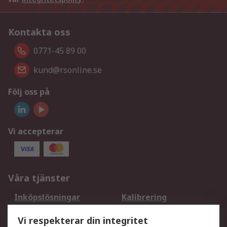
Kontakta oss
0771-45 89 00
kund@rsonline.se
Följ oss på
Vi accepterar
Våra tjänster
Inköpslösningar
Kalibrering
Utökat sortiment
Oljetestning och analys
Vi respekterar din integritet
DesignSpark
Teknisk Support