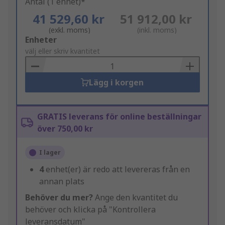
Antal (1 enhet)*
41 529,60 kr
51 912,00 kr
(exkl. moms)
(inkl. moms)
Add
Enheter
to
välj eller skriv kvantitet
Basket
Lägg i korgen
GRATIS leverans för online beställningar
över 750,00 kr
I lager
4
enhet(er) är redo att levereras från en
annan plats
Behöver du mer?
Ange den kvantitet du
behöver och klicka på "Kontrollera
leveransdatum"