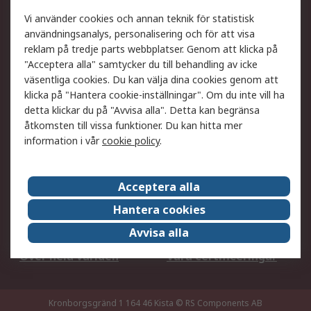
Ditt lokala säljteam
Exportlösningar
Vi använder cookies och annan teknik för statistisk
användningsanalys, personalisering och för att visa
reklam på tredje parts webbplatser. Genom att klicka på
Support
"Acceptera alla" samtycker du till behandling av icke
Få hjälp
Retur av varor
väsentliga cookies. Du kan välja dina cookies genom att
klicka på "Hantera cookie-inställningar". Om du inte vill ha
Leverans
Spåra din order
detta klickar du på "Avvisa alla". Detta kan begränsa
Begär en fakturakopi
Fördelar med RS-konto
åtkomsten till vissa funktioner. Du kan hitta mer
Betalningsalternativ
Okdo
information i vår
cookie policy
.
Om RS
Acceptera alla
Om RS
Försäljningsvillkor
Hantera cookies
Det juridiska
Press Centre
Avvisa alla
Jobba hos RS
ESG
Över hela världen
Våra certificeringar
Kronborgsgränd 1 164 46 Kista
© RS Components AB