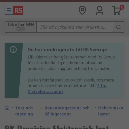
0
Sök efter MPN
Du har omdirigerats till RS Sverige
Elfa-Distrelec har gått samman med RS Group
för att erbjuda dig ett bredare utbud av
produkter, lokal support och bättre tjänster.
Du kan fortfarande se orderhistorik, returnera
produkter och hantera fakturor i ditt
Elfa-
Distrelec account
/
Test och
/
Bänknätaggregat och
/
Elektroniska
mätning
källaggregat
laster
BK Precision Elektronisk last