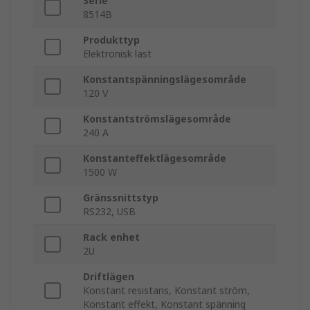
Serie
8514B
Produkttyp
Elektronisk last
Konstantspänningslägesområde
120 V
Konstantströmslägesområde
240 A
Konstanteffektlägesområde
1500 W
Gränssnittstyp
RS232, USB
Rack enhet
2U
Driftlägen
Konstant resistans, Konstant ström,
Konstant effekt, Konstant spänning