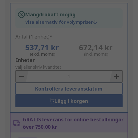
Mängdrabatt möjlig
Visa alternativ för volympriser
Antal (1 enhet)*
537,71 kr
672,14 kr
(exkl. moms)
(inkl. moms)
Add
Enheter
to
välj eller skriv kvantitet
Basket
Kontrollera leveransdatum
Lägg i korgen
GRATIS leverans för online beställningar
över 750,00 kr