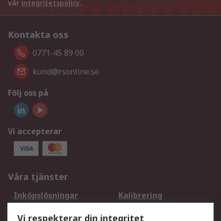
vår
integritetspolicy
.
Kontakta oss
0771-45 89 00
kund@rsonline.se
Följ oss på
Vi accepterar
Våra tjänster
Inköpslösningar
Kalibrering
Utökat sortiment
Oljetestning och analys
Vi respekterar din integritet