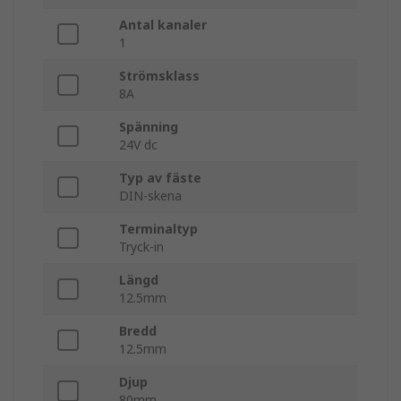
Antal kanaler
1
Strömsklass
8A
Spänning
24V dc
Typ av fäste
DIN-skena
Terminaltyp
Tryck-in
Längd
12.5mm
Bredd
12.5mm
Djup
80mm