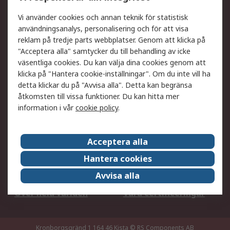
DesignSpark
Teknisk Support
Ditt lokala säljteam
Exportlösningar
Vi använder cookies och annan teknik för statistisk
användningsanalys, personalisering och för att visa
reklam på tredje parts webbplatser. Genom att klicka på
Support
"Acceptera alla" samtycker du till behandling av icke
Få hjälp
Retur av varor
väsentliga cookies. Du kan välja dina cookies genom att
klicka på "Hantera cookie-inställningar". Om du inte vill ha
Leverans
Spåra din order
detta klickar du på "Avvisa alla". Detta kan begränsa
Begär en fakturakopi
Fördelar med RS-konto
åtkomsten till vissa funktioner. Du kan hitta mer
Betalningsalternativ
Okdo
information i vår
cookie policy
.
Om RS
Acceptera alla
Om RS
Försäljningsvillkor
Hantera cookies
Det juridiska
Press Centre
Avvisa alla
Jobba hos RS
ESG
Över hela världen
Våra certificeringar
Kronborgsgränd 1 164 46 Kista
© RS Components AB