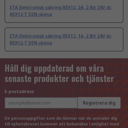
ETA Elektronisk säkring REX12, 2A, 2 Bit 24V dc
REX12-T DIN-skena
ETA Elektronisk säkring REX12, 1A, 2 Bit 24V dc
REX12-T DIN-skena
Håll dig uppdaterad om våra
senaste produkter och tjänster
E-postadress
Registrera dig
De personuppgifter som du lämnar när du anmäler dig
till nyhetsbrevet kommer att behandlas i enlighet med