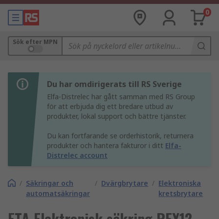
0
Sök efter MPN
Du har omdirigerats till RS Sverige
Elfa-Distrelec har gått samman med RS Group
för att erbjuda dig ett bredare utbud av
produkter, lokal support och bättre tjänster.
Du kan fortfarande se orderhistorik, returnera
produkter och hantera fakturor i ditt
Elfa-
Distrelec account
/
Säkringar och
/
Dvärgbrytare
/
Elektroniska
automatsäkringar
kretsbrytare
ETA Elektronisk säkring REX12,