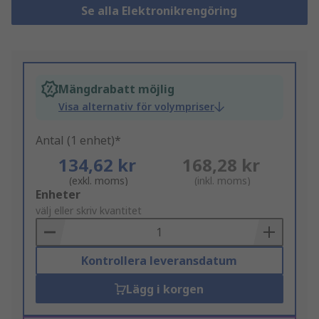
Se alla Elektronikrengöring
Mängdrabatt möjlig
Visa alternativ för volympriser
Antal (1 enhet)*
134,62 kr
168,28 kr
(exkl. moms)
(inkl. moms)
Add
Enheter
to
välj eller skriv kvantitet
Basket
Kontrollera leveransdatum
Lägg i korgen