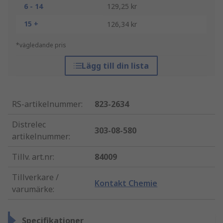
6 - 14
129,25 kr
15 +
126,34 kr
*vägledande pris
Lägg till din lista
RS-artikelnummer
:
823-2634
Distrelec
303-08-580
artikelnummer
:
Tillv. art.nr
:
84009
Tillverkare /
Kontakt Chemie
varumärke
:
Specifikationer