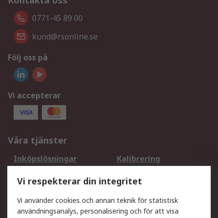
Kontakta oss
0771-45 89 00
kund@rsonline.se
Följ oss på
Vi accepterar
Våra tjänster
Inköpslösningar
Kalibrering
Utökat sortiment
Oljetestning och analys
Vi respekterar din integritet
DesignSpark
Teknisk Support
Ditt lokala säljteam
Exportlösningar
Vi använder cookies och annan teknik för statistisk
användningsanalys, personalisering och för att visa